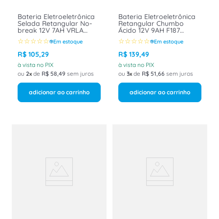
Bateria Eletroeletrônica
Bateria Eletroeletrônica
Selada Retangular No-
Retangular Chumbo
break 12V 7AH VRLA
Ácido 12V 9AH F187
UP1270SEG Unipower
Up1290 06c088 Unipower
☆
☆
☆
☆
☆
☆
☆
☆
☆
☆
Em estoque
Em estoque
R$
105
,
29
R$
139
,
49
à vista no PIX
à vista no PIX
ou
2
de
R$
58
,
49
sem juros
ou
3
de
R$
51
,
66
sem juros
adicionar ao carrinho
adicionar ao carrinho