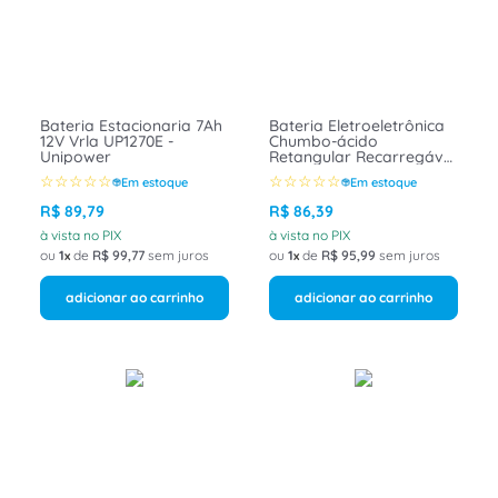
8
º
caixa passagem
9
º
orion schneider
10
º
disjuntor motor
Bateria Estacionaria 7Ah
Bateria Eletroeletrônica
12V Vrla UP1270E -
Chumbo-ácido
Unipower
Retangular Recarregável
Uso Geral 12V 5,0 AH
☆
☆
☆
☆
☆
☆
☆
☆
☆
☆
Em estoque
Em estoque
UP1250 Unipower
R$
89
,
79
R$
86
,
39
à vista no PIX
à vista no PIX
ou
1
de
R$
99
,
77
sem juros
ou
1
de
R$
95
,
99
sem juros
adicionar ao carrinho
adicionar ao carrinho