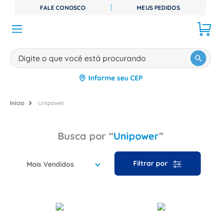
FALE CONOSCO
MEUS PEDIDOS
Digite o que você está procurando
Informe seu CEP
TERMOS MAIS BUSCADOS
1
º
disjuntor
Unipower
2
º
cabo flexivel
Unipower
3
º
cabo
4
º
contator
Mais Vendidos
5
º
tomada
6
º
fita isolante
7
º
dps