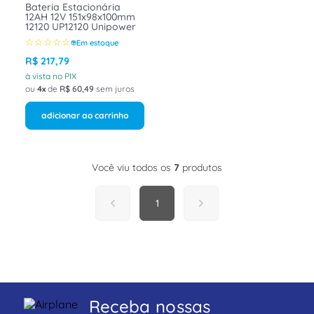
Bateria Estacionária
12AH 12V 151x98x100mm
12120 UP12120 Unipower
☆
☆
☆
☆
☆
Em estoque
R$
217
,
79
à vista no PIX
ou
4
de
R$
60
,
49
sem juros
adicionar ao carrinho
Você viu todos os
7
produtos
1
Receba nossas