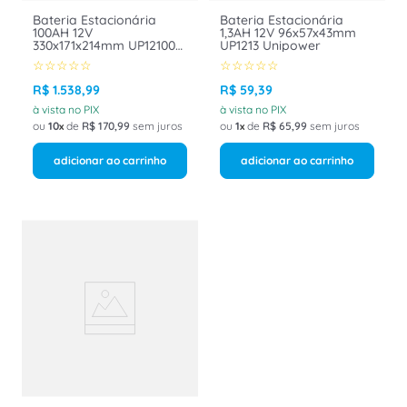
Bateria Estacionária
Bateria Estacionária
100AH 12V
1,3AH 12V 96x57x43mm
330x171x214mm UP121000
UP1213 Unipower
Unipower
☆
☆
☆
☆
☆
☆
☆
☆
☆
☆
R$
1
.
538
,
99
R$
59
,
39
à vista no PIX
à vista no PIX
ou
10
de
R$
170
,
99
sem juros
ou
1
de
R$
65
,
99
sem juros
adicionar ao carrinho
adicionar ao carrinho