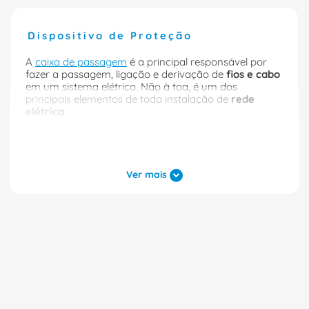
Dispositivo de Proteção
A
caixa de passagem
é a principal responsável por
fazer a passagem, ligação e derivação de
fios e cabo
em um sistema elétrico. Não à toa, é um dos
principais elementos de toda instalação de
rede
elétrica
.
Como armazena e organiza os fios em um único
lugar, as caixas de passagem também são grandes
facilitadoras para manutenção, instalação e
mudança do direcionamento de sistemas
Ver mais
elétricos
em empresas de todos os portes.
Precisa de um sistema elétrico seguro e organizado
para a sua casa ou para a sua empresa? Encontre
aqui as opções de caixa de passagem de
embutir
,
caixa de passagem de
sobrepor
e outros tipos de
caixa de passagem elétrica.