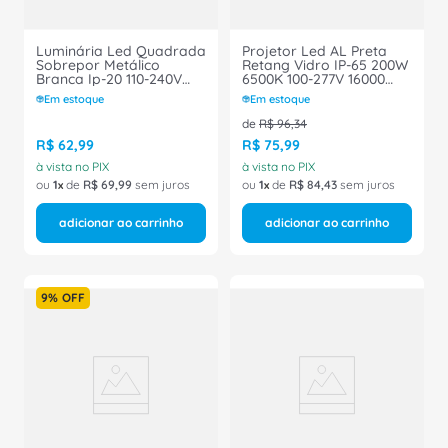
Luminária Led Quadrada
Projetor Led AL Preta
Sobrepor Metálico
Retang Vidro IP-65 200W
Branca Ip-20 110-240V
6500K 100-277V 16000
6500K 24W 25000h 2000
Lúmens Bellalux 7023936
Em estoque
Em estoque
Lumens
Ledvance
DL252G2SFSQLED200065K24W11WV
de
R$
96
,
34
Philips
R$
62
,
99
R$
75
,
99
à vista no PIX
à vista no PIX
ou
1
de
R$
69
,
99
sem juros
ou
1
de
R$
84
,
43
sem juros
adicionar ao carrinho
adicionar ao carrinho
9%
OFF