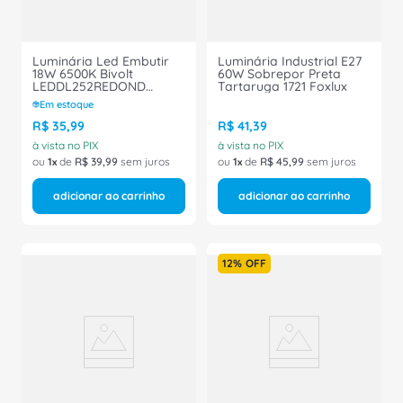
Luminária Led Embutir
Luminária Industrial E27
18W 6500K Bivolt
60W Sobrepor Preta
LEDDL252REDOND
Tartaruga 1721 Foxlux
Philips
Em estoque
R$
35
,
99
R$
41
,
39
à vista no PIX
à vista no PIX
ou
1
de
R$
39
,
99
sem juros
ou
1
de
R$
45
,
99
sem juros
adicionar ao carrinho
adicionar ao carrinho
12%
OFF