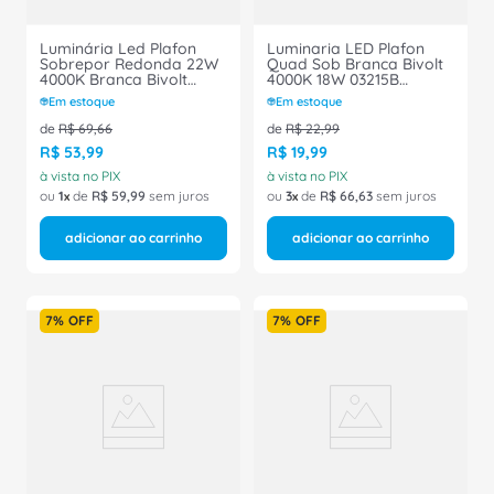
Luminária Led Plafon
Luminaria LED Plafon
Sobrepor Redonda 22W
Quad Sob Branca Bivolt
4000K Branca Bivolt
4000K 18W 03215B
2000lm DN058 Philips
Ourolux
Em estoque
Em estoque
de
R$
69
,
66
de
R$
22
,
99
R$
53
,
99
R$
19
,
99
à vista no PIX
à vista no PIX
ou
1
de
R$
59
,
99
sem juros
ou
3
de
R$
66
,
63
sem juros
adicionar ao carrinho
adicionar ao carrinho
7%
OFF
7%
OFF