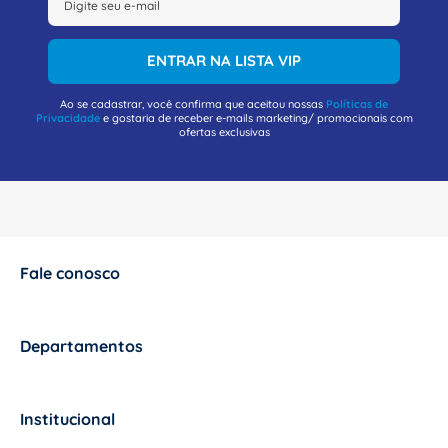
ENTRAR NA LISTA VIP
Ao se cadastrar, você confirma que aceitou nossas
Políticas de
Privacidade
e gostaria de receber e-mails marketing/ promocionais com
ofertas exclusivas
Fale conosco
+
Departamentos
+
Institucional
+