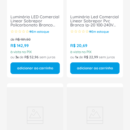
Luminária LED Comercial
Luminária Led Comercial
Linear Sobrepor
Linear Sobrepor Pvc
Policarbonato Branco
Branca Ip-20 100-240V
5000K 32W 1200Mm
6500K 36W 15000h 2340
☆
☆
☆
☆
☆
☆
☆
☆
☆
☆
Em estoque
Em estoque
Bivolt 7012918 Ledvance
Lumens SuperLed Slim
05940 Ourolux
de
R$
181
,
50
R$
142
,
99
R$
20
,
69
à vista no PIX
à vista no PIX
ou
3
de
R$
52
,
96
sem juros
ou
1
de
R$
22
,
99
sem juros
adicionar ao carrinho
adicionar ao carrinho