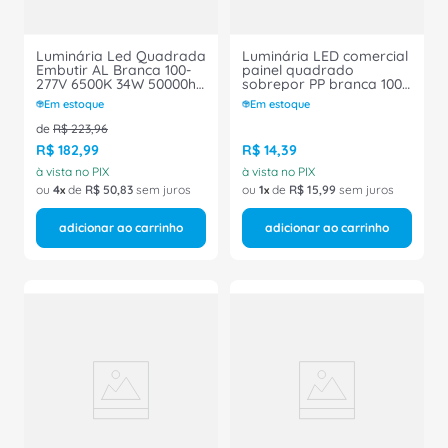
Luminária Led Quadrada
Luminária LED comercial
Embutir AL Branca 100-
painel quadrado
277V 6500K 34W 50000h
sobrepor PP branca 100-
4260 Lumens
240V 6500K 18W
Em estoque
Em estoque
Smartbright RC048
1350Lumens SUPER ECO
RC048BLED42S865100277W62L62LA
02908 Ourolux
de
R$
223
,
96
Philips
R$
182
,
99
R$
14
,
39
à vista no PIX
à vista no PIX
ou
4
de
R$
50
,
83
sem juros
ou
1
de
R$
15
,
99
sem juros
adicionar ao carrinho
adicionar ao carrinho