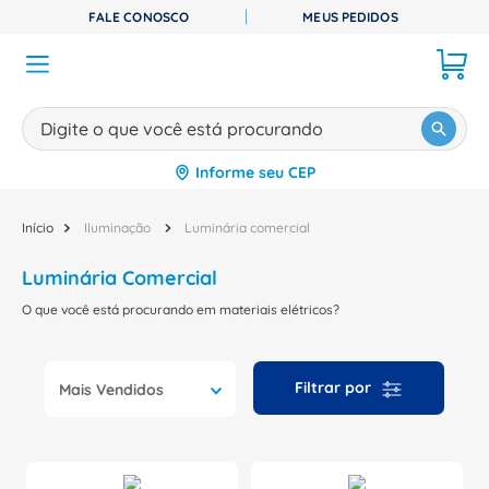
FALE CONOSCO
MEUS PEDIDOS
Digite o que você está procurando
Informe seu CEP
TERMOS MAIS BUSCADOS
1
º
disjuntor
Iluminação
Luminária comercial
2
º
cabo flexivel
Luminária Comercial
3
º
cabo
O que você está procurando em materiais elétricos?
4
º
contator
5
º
tomada
Mais Vendidos
6
º
fita isolante
7
º
dps