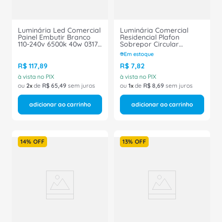
Luminária Led Comercial
Luminária Comercial
Painel Embutir Branco
Residencial Plafon
110-240v 6500k 40w 03170
Sobrepor Circular
Ourolux
Branca S/Globo
Em estoque
S/Difusor 220V E27
57499195 Tramontina
R$
117
,
89
R$
7
,
82
à vista no PIX
à vista no PIX
ou
2
de
R$
65
,
49
sem juros
ou
1
de
R$
8
,
69
sem juros
adicionar ao carrinho
adicionar ao carrinho
14%
OFF
13%
OFF