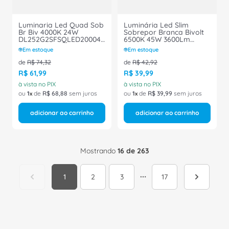
Luminaria Led Quad Sob
Luminária Led Slim
Br Biv 4000K 24W
Sobrepor Branca Bivolt
DL252G2SFSQLED200040K24W11WV
6500K 45W 3600Lm
- Philips
05904 Ourolux
Em estoque
Em estoque
de
R$
74
,
32
de
R$
42
,
92
R$
61
,
99
R$
39
,
99
à vista no PIX
à vista no PIX
ou
1
de
R$
68
,
88
sem juros
ou
1
de
R$
39
,
99
sem juros
adicionar ao carrinho
adicionar ao carrinho
Mostrando
16 de 263
1
2
3
17