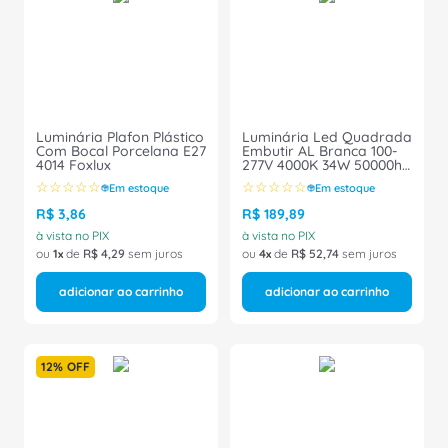
8
º
caixa passagem
9
º
orion schneider
10
º
disjuntor motor
Luminária Plafon Plástico
Luminária Led Quadrada
Com Bocal Porcelana E27
Embutir AL Branca 100-
4014 Foxlux
277V 4000K 34W 50000h
4260 Lumens
☆
☆
☆
☆
☆
☆
☆
☆
☆
☆
Em estoque
Em estoque
Smartbright RC048
911401857785 Philips
R$
3
,
86
R$
189
,
89
à vista no PIX
à vista no PIX
ou
1
de
R$
4
,
29
sem juros
ou
4
de
R$
52
,
74
sem juros
adicionar ao carrinho
adicionar ao carrinho
12%
OFF