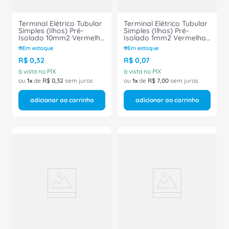
Terminal Elétrico Tubular
Terminal Elétrico Tubular
Simples (Ilhos) Pré-
Simples (Ilhos) Pré-
Isolado 10mm2 Vermelho
Isolado 1mm2 Vermelho
H10/22D Conexel
H1/14D Conexel
Em estoque
Em estoque
R$
0
,
32
R$
0
,
07
à vista no PIX
à vista no PIX
ou
1
de
R$
0
,
32
sem juros
ou
1
de
R$
7
,
00
sem juros
adicionar ao carrinho
adicionar ao carrinho