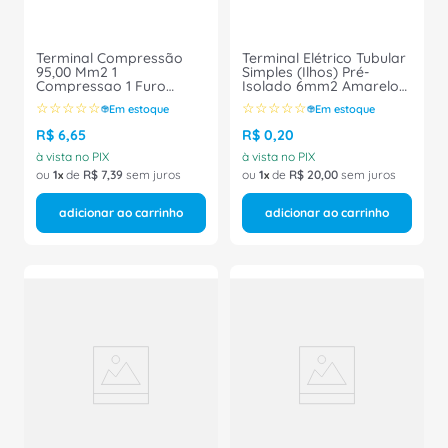
Terminal Compressão
Terminal Elétrico Tubular
95,00 Mm2 1
Simples (Ilhos) Pré-
Compressao 1 Furo
Isolado 6mm2 Amarelo
Cobre-INTELLI
H6/20D Conexel
☆
☆
☆
☆
☆
☆
☆
☆
☆
☆
Em estoque
Em estoque
R$
6
,
65
R$
0
,
20
à vista no PIX
à vista no PIX
ou
1
de
R$
7
,
39
sem juros
ou
1
de
R$
20
,
00
sem juros
adicionar ao carrinho
adicionar ao carrinho