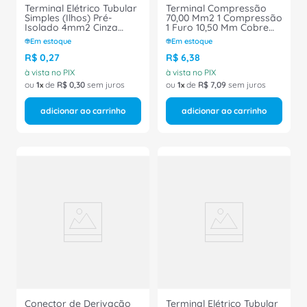
Terminal Elétrico Tubular
Terminal Compressão
Simples (Ilhos) Pré-
70,00 Mm2 1 Compressão
Isolado 4mm2 Cinza
1 Furo 10,50 Mm Cobre
H4/17D Conexel
TM7010 - INTELLI
Em estoque
Em estoque
R$
0
,
27
R$
6
,
38
à vista no PIX
à vista no PIX
ou
1
de
R$
0
,
30
sem juros
ou
1
de
R$
7
,
09
sem juros
adicionar ao carrinho
adicionar ao carrinho
Conector de Derivação
Terminal Elétrico Tubular