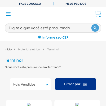
FALE CONOSCO
MEUS PEDIDOS
Digite o que você está procurando
Informe seu CEP
TERMOS MAIS BUSCADOS
1
º
disjuntor
Material elétrico
Terminal
2
º
cabo flexivel
Terminal
3
º
cabo
O que você está procurando em Terminal?
4
º
contator
5
º
tomada
Mais Vendidos
6
º
fita isolante
7
º
dps