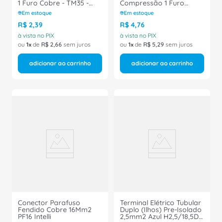
1 Furo Cobre - TM35 -
Compressão 1 Furo
INTELLI
Cobre - TM50 - INTELLI
Em estoque
Em estoque
R$
2
,
39
R$
4
,
76
à vista no PIX
à vista no PIX
ou
1
de
R$
2
,
66
sem juros
ou
1
de
R$
5
,
29
sem juros
adicionar ao carrinho
adicionar ao carrinho
Conector Parafuso
Terminal Elétrico Tubular
Fendido Cobre 16Mm2
Duplo (Ilhos) Pre-Isolado
PF16 Intelli
2,5mm2 Azul H2,5/18,5D