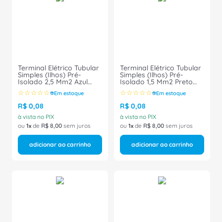
8
º
caixa passagem
9
º
disjuntor motor
10
º
orion schneider
Terminal Elétrico Tubular
Terminal Elétrico Tubular
Simples (Ilhos) Pré-
Simples (Ilhos) Pré-
Isolado 2,5 Mm2 Azul
Isolado 1,5 Mm2 Preto
H2,5/14D Weidmüller
H1,5/14D Weidmüller
☆
☆
☆
☆
☆
☆
☆
☆
☆
☆
Em estoque
Em estoque
Conexel
Conexel
R$
0
,
08
R$
0
,
08
à vista no PIX
à vista no PIX
ou
1
de
R$
8
,
00
sem juros
ou
1
de
R$
8
,
00
sem juros
adicionar ao carrinho
adicionar ao carrinho