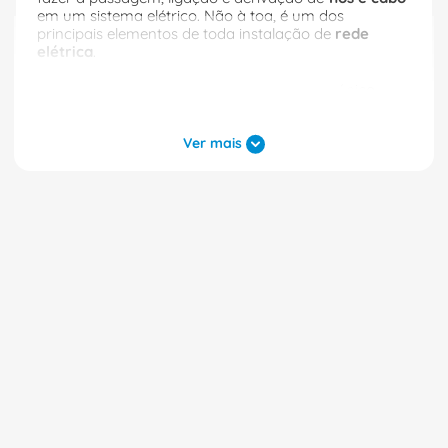
em um sistema elétrico. Não à toa, é um dos
principais elementos de toda instalação de
rede
elétrica
.
Como armazena e organiza os fios em um único
lugar, as caixas de passagem também são grandes
facilitadoras para manutenção, instalação e
mudança do direcionamento de sistemas
Ver mais
elétricos
em empresas de todos os portes.
Precisa de um sistema elétrico seguro e organizado
para a sua casa ou para a sua empresa? Encontre
aqui as opções de caixa de passagem de
embutir
,
caixa de passagem de
sobrepor
e outros tipos de
caixa de passagem elétrica.