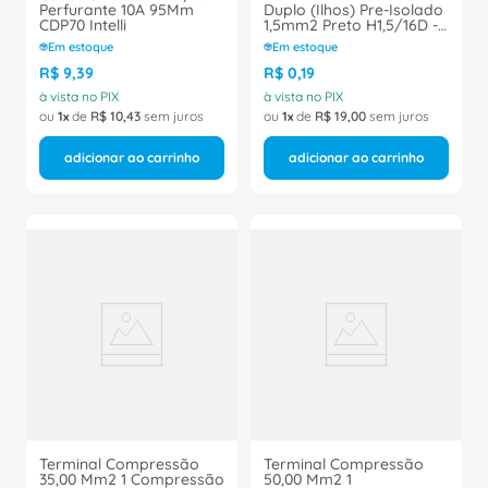
Perfurante 10A 95Mm
Duplo (Ilhos) Pre-Isolado
CDP70 Intelli
1,5mm2 Preto H1,5/16D -
Conexel
Em estoque
Em estoque
R$
9
,
39
R$
0
,
19
à vista no PIX
à vista no PIX
ou
1
de
R$
10
,
43
sem juros
ou
1
de
R$
19
,
00
sem juros
adicionar ao carrinho
adicionar ao carrinho
Terminal Compressão
Terminal Compressão
35,00 Mm2 1 Compressão
50,00 Mm2 1