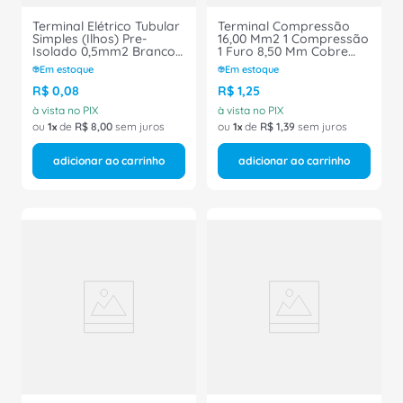
Terminal Elétrico Tubular
Terminal Compressão
Simples (Ilhos) Pre-
16,00 Mm2 1 Compressão
Isolado 0,5mm2 Branco
1 Furo 8,50 Mm Cobre
H0,5/14D - Conexel
TM168 - INTELLI
Em estoque
Em estoque
R$
0
,
08
R$
1
,
25
à vista no PIX
à vista no PIX
ou
1
de
R$
8
,
00
sem juros
ou
1
de
R$
1
,
39
sem juros
adicionar ao carrinho
adicionar ao carrinho