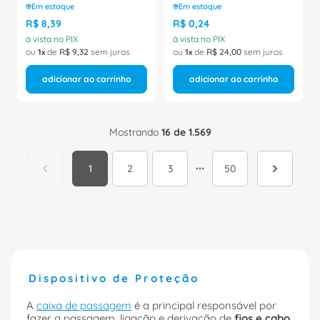
Conexel
Em estoque
Em estoque
R$
8
,
39
R$
0
,
24
à vista no PIX
à vista no PIX
ou
1
de
R$
9
,
32
sem juros
ou
1
de
R$
24
,
00
sem juros
adicionar ao carrinho
adicionar ao carrinho
Mostrando
16 de 1.569
1
2
3
50
Dispositivo de Proteção
A
caixa de passagem
é a principal responsável por
fazer a passagem, ligação e derivação de
fios e cabo