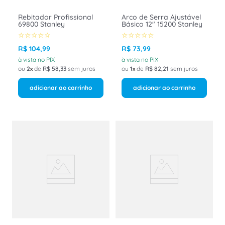
Rebitador Profissional
Arco de Serra Ajustável
69800 Stanley
Básico 12" 15200 Stanley
☆
☆
☆
☆
☆
☆
☆
☆
☆
☆
R$
104
,
99
R$
73
,
99
à vista no PIX
à vista no PIX
ou
2
de
R$
58
,
33
sem juros
ou
1
de
R$
82
,
21
sem juros
adicionar ao carrinho
adicionar ao carrinho