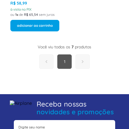
R$
58
,
99
à vista no PIX
ou
1
de
R$
65
,
54
sem juros
adicionar ao carrinho
Você viu todos os
7
produtos
1
Receba nossas
novidades e promoções