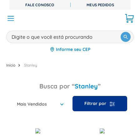
FALE CONOSCO
MEUS PEDIDOS
Digite o que você está procurando
Informe seu CEP
TERMOS MAIS BUSCADOS
1
º
disjuntor
Stanley
2
º
cabo flexivel
Stanley
3
º
cabo
4
º
contator
Mais Vendidos
5
º
tomada
6
º
barramento
7
º
dps