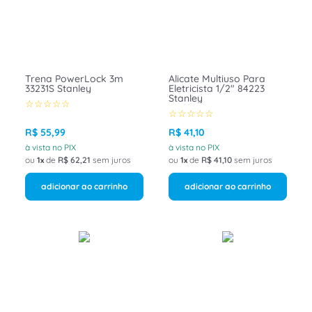
8
º
fita isolante
9
º
caixa passagem
10
º
disjuntor motor
Trena PowerLock 3m
Alicate Multiuso Para
33231S Stanley
Eletricista 1/2" 84223
Stanley
☆
☆
☆
☆
☆
☆
☆
☆
☆
☆
R$
55
,
99
R$
41
,
10
à vista no PIX
à vista no PIX
ou
1
de
R$
62
,
21
sem juros
ou
1
de
R$
41
,
10
sem juros
adicionar ao carrinho
adicionar ao carrinho