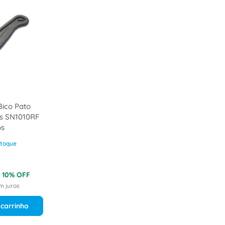
Bico Pato
s SN1010RF
os
toque
m
10
% OFF
m juros
 carrinho