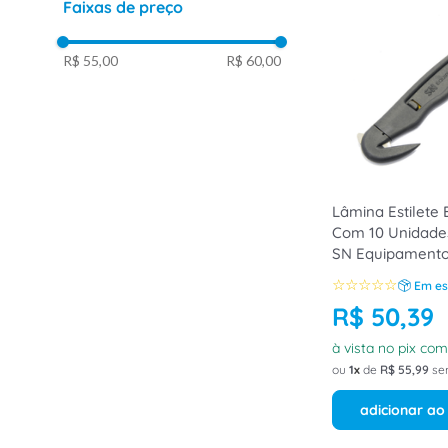
Faixas de preço
8
º
dps
R$ 55,00
R$ 60,00
9
º
orion schneider
10
º
caixa passagem
Lâmina Estilete 
Com 10 Unidade
SN Equipament
☆
☆
☆
☆
☆
Em es
R$
50
,
39
à vista no pix co
ou
1
de
R$
55
,
99
se
adicionar ao