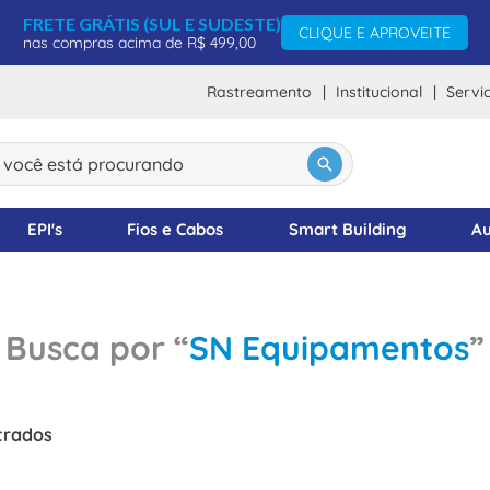
FRETE GRÁTIS (SUL E SUDESTE)
CLIQUE E APROVEITE
nas compras acima de R$ 499,00
Rastreamento
Institucional
Servi
ocê está procurando
DOS
EPI's
Fios e Cabos
Smart Building
Au
SN Equipamentos