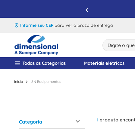
IQUE E APROVEITE
Informe seu CEP
para ver o prazo de entrega
Digite o que v
TERMOS MAIS BUSCA
Todas as Categorias
Materiais elétricos
1
º
disjuntor
2
º
cabo flexivel
SN Equipamentos
3
º
cabo
4
º
contator
5
º
tomada
produto
1
Categoria
6
º
barramento
Tesouras e Estiletes
7
º
fita isolante