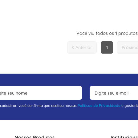
Você viu todos os
1
produtos
1
 cadastrar, você confirma que aceitou nossas
Políticas de Privacidade
e gostari
Nossos Produtos
Instituciona