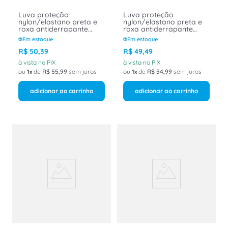
Luva proteção
Luva proteção
nylon/elastano preta e
nylon/elastano preta e
roxa antiderrapante
roxa antiderrapante
C/banho nitrílico reta
C/banho nitrílico reta
Em estoque
Em estoque
curta G MAXIDRY TOTAL
curta P MAXIDRY TOTAL
75200 Next Safety
75200 Next Safety
R$
50
,
39
R$
49
,
49
à vista no PIX
à vista no PIX
ou
1
de
R$
55
,
99
sem juros
ou
1
de
R$
54
,
99
sem juros
adicionar ao carrinho
adicionar ao carrinho