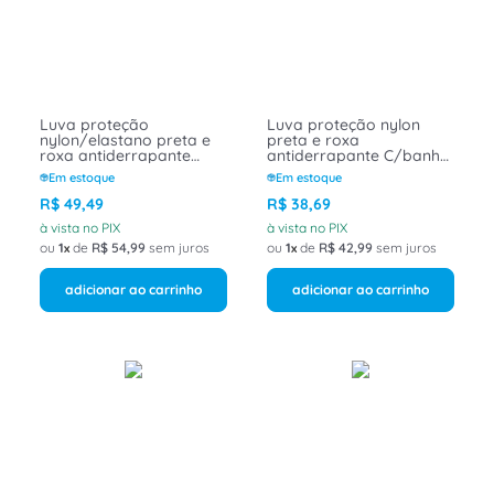
8
º
caixa passagem
9
º
disjuntor motor
10
º
orion schneider
Luva proteção
Luva proteção nylon
nylon/elastano preta e
preta e roxa
roxa antiderrapante
antiderrapante C/banho
C/banho nitrílico reta
nitrílico reto curto
Em estoque
Em estoque
curta M MAXIDRY TOTAL
5dedos G MAXIDRY
75200 Next Safety
75400 Next Safety
R$
49
,
49
R$
38
,
69
à vista no PIX
à vista no PIX
ou
1
de
R$
54
,
99
sem juros
ou
1
de
R$
42
,
99
sem juros
adicionar ao carrinho
adicionar ao carrinho