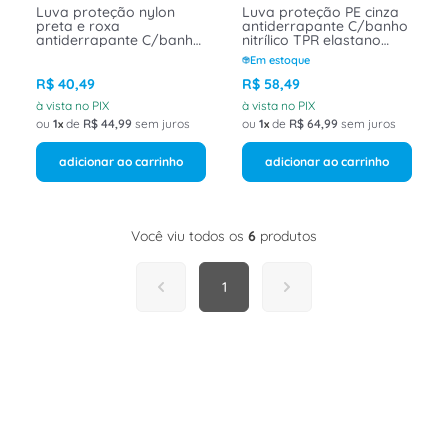
Luva proteção nylon
Luva proteção PE cinza
preta e roxa
antiderrapante C/banho
antiderrapante C/banho
nitrílico TPR elastano
nitrílico reto curto
curta 5dedos G MACK
Em estoque
5dedos P MAXIDRY 75400
ONE 70700G Next Safety
Next Safety
R$
40
,
49
R$
58
,
49
à vista no PIX
à vista no PIX
ou
1
de
R$
44
,
99
sem juros
ou
1
de
R$
64
,
99
sem juros
adicionar ao carrinho
adicionar ao carrinho
Você viu todos os
6
produtos
1