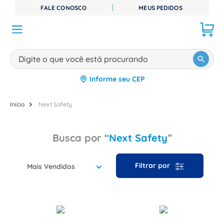
FALE CONOSCO
MEUS PEDIDOS
Digite o que você está procurando
Informe seu CEP
TERMOS MAIS BUSCADOS
1
º
disjuntor
Next Safety
2
º
cabo flexivel
Next Safety
3
º
cabo
4
º
contator
Mais Vendidos
5
º
tomada
6
º
fita isolante
7
º
dps