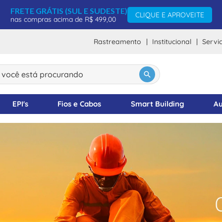
FRETE GRÁTIS (SUL E SUDESTE)
CLIQUE E APROVEITE
nas compras acima de R$ 499,00
Rastreamento
Institucional
Servi
ocê está procurando
DOS
EPI's
Fios e Cabos
Smart Building
Au