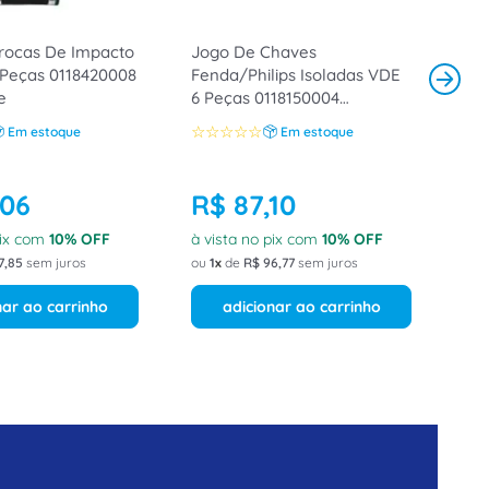
rocas De Impacto
Jogo De Chaves
 Peças 0118420008
Fenda/Philips Isoladas VDE
e
6 Peças 0118150004
TradeForce
☆
☆
☆
☆
☆
Em estoque
Em estoque
06
R$
87
,
10
pix com
10
% OFF
à vista no pix com
10
% OFF
7
,
85
sem juros
ou
1
de
R$
96
,
77
sem juros
nar ao carrinho
adicionar ao carrinho