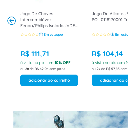
Jogo De Chaves
Jogo De Alicates 
Intercambiáveis
POL 0118170001 T
Fenda/Philips Isoladas VDE
12 Peças 0118150003
☆
☆
☆
☆
☆
☆
☆
☆
☆
☆
Em estoque
Em est
TradeForce
R$
111
,
71
R$
104
,
14
à vista no pix com
10
% OFF
à vista no pix com
1
ou
2
de
R$
62
,
06
sem juros
ou
2
de
R$
57
,
85
sem 
adicionar ao carrinho
adicionar ao c