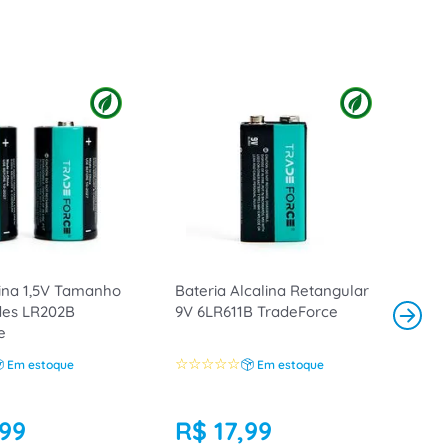
lina 1,5V Tamanho
Bateria Alcalina Retangular
des LR202B
9V 6LR611B TradeForce
e
☆
☆
☆
☆
☆
Em estoque
Em estoque
99
R$
17
,
99