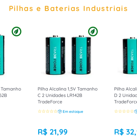
Pilhas e Baterias Industriais
5V Tamanho
Pilha Alcalina 1,5V Tamanho
Pilha Alca
62B
C 2 Unidades LR142B
D 2 Unida
TradeForce
TradeForc
☆
☆
☆
☆
☆
☆
☆
☆
☆
☆
Em estoque
R$
21
,
99
R$
32
,