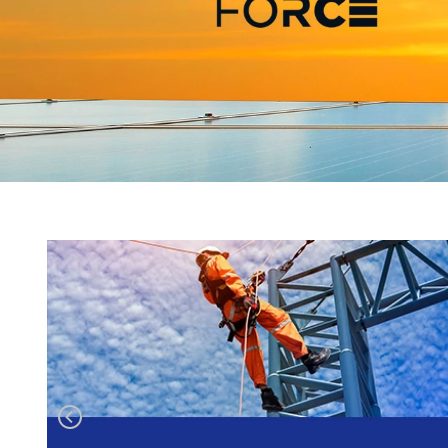
8
º
fita isolante
9
º
caixa passagem
10
º
disjuntor motor