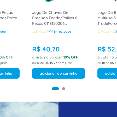
3 Peças
Jogo De Chaves De
Jogo De B
radeForce
Precisão Fenda/Philips 6
Multiuso 5
Peças 0118150006
TradeForc
TradeForce
☆
☆
☆
☆
☆
☆
☆
☆
☆
☆
oque
Em estoque
R$
40
,
70
R$
52
,
0
% OFF
à vista no pix com
10
% OFF
à vista no 
juros
ou
1
de
R$
45
,
23
sem juros
ou
1
de
R$
5
arrinho
adicionar ao carrinho
adicio