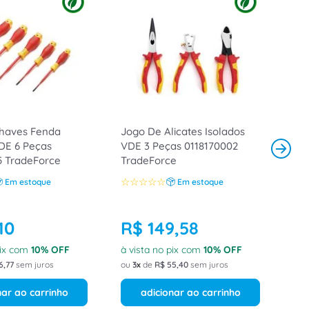
haves Fenda
Jogo De Alicates Isolados
DE 6 Peças
VDE 3 Peças 0118170002
5 TradeForce
TradeForce
☆
☆
☆
☆
☆
Em estoque
Em estoque
10
R$
149
,
58
pix com
10
% OFF
à vista no pix com
10
% OFF
6
,
77
sem juros
ou
3
de
R$
55
,
40
sem juros
nar ao carrinho
adicionar ao carrinho