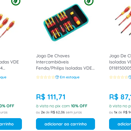
Jogo De Chaves
Jogo De C
ladas VDE
Intercambiáveis
Isoladas V
04
Fenda/Philips Isoladas VDE
011815000
12 Peças 0118150003
☆
☆
☆
☆
☆
☆
☆
☆
☆
☆
oque
Em estoque
TradeForce
R$
111
,
71
R$
87
,
0
% OFF
à vista no pix com
10
% OFF
à vista no 
juros
ou
2
de
R$
62
,
06
sem juros
ou
1
de
R$
9
arrinho
adicionar ao carrinho
adicio