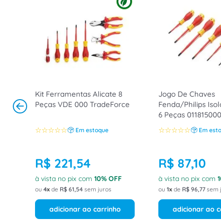
Kit Ferramentas Alicate 8
Jogo De Chaves
Peças VDE 000 TradeForce
Fenda/Philips Iso
6 Peças 01181500
TradeForce
☆
☆
☆
☆
☆
☆
☆
☆
☆
☆
Em estoque
Em est
R$
221
,
54
R$
87
,
10
à vista no pix com
10
% OFF
à vista no pix com
1
ou
4
de
R$
61
,
54
sem juros
ou
1
de
R$
96
,
77
sem 
adicionar ao carrinho
adicionar ao c