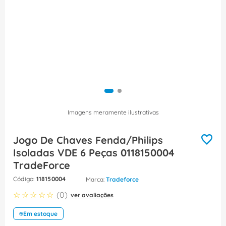
8
º
caixa passagem
9
º
orion schneider
10
º
disjuntor motor
Imagens meramente ilustrativas
Jogo De Chaves Fenda/Philips
Isoladas VDE 6 Peças 0118150004
TradeForce
:
118150004
Tradeforce
☆
☆
☆
☆
☆
(
0
)
ver avaliações
Em estoque