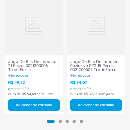
Jogo De Bits De Impacto
Jogo De Bits De Impacto
21 Peças 0021200006
Pozidrive PZ2 15 Peças
TradeForce
0021200004 TradeForce
Em estoque
Em estoque
R$
49
,
22
R$
34
,
07
à vista no PIX
à vista no PIX
ou
1
de
R$
54
,
69
sem juros
ou
1
de
R$
37
,
86
sem juros
adicionar ao carrinho
adicionar ao carrinho