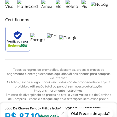
Certificados
Todas as regras de promoções, descontos, preços e prazos de
pagamento e entrega expostos aqui são válidos apenas para compras
via internet.
As fotos, textos e layout aqui veiculados são de propriedade da Loja. É
proibida a utilização total ou parcial sem nossa autorização.
Imagens meramente ilustrativas.
Em caso de divergência de preços no site, o valor válido é o do Carrinho
de Compras. Preços e estoque sujeito a alterações sem aviso prévio.
©Todos direitos reservados 2021 - Dimensional Brasil Soluções Ltda. -
CNPJ: 06.913.480/0015-63 - Avenida Armando Ragonha, 190 - Bairro
Jogo De Chaves Fenda/Philips Isoladas VDE 6 Peças 0118150004
Village Limeira. Pavilhão Sítio São João - Limeira - SP / CEP: 13.481-316
R$
87
,
10
TradeForce