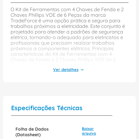
O Kit de Ferramentas com 4 Chaves de Fenda e 2
Chaves Phillips VDE de 6 Peças da marca
TradeForce é uma opção prática e segura para
trabalhos próximos a eletricidade. Este conjunto é
projetado para atender a padrões de segurança
elétrica, tornando-o adequado para eletricistas e
profissionais que precisam realizar trabalhos
próximos a componentes elétricos. Principais
características do Kit de Ferramentas com 4
Chaves de Fenda e 2 Chaves Phillips VDE de 6
Peças da TradeForce: Chaves VDE: O conjunto
inclui chaves de fenda e chaves Phillips com
isolamento VDE, que atende a padrões de
segurança elétrica. Isso significa que as
ferramentas são projetadas para proteger contra
choques elétricos em trabalhos próximos a
eletricidade. Diversidade de Tamanhos: As chaves
vêm em diferentes tamanhos, permitindo que você
Especificações Técnicas
escolha a ferramenta adequada para o tamanho
do parafuso. Material de Alta Qualidade: As chaves
são fabricadas com materiais de alta qualidade,
projetados para resistir ao desgaste e oferecer
Folha de Dados
Baixar
durabilidade. Cabos Ergonômicos: Os cabos das
arquivo
(Datasheet)
ferramentas são projetados ergonomicamente