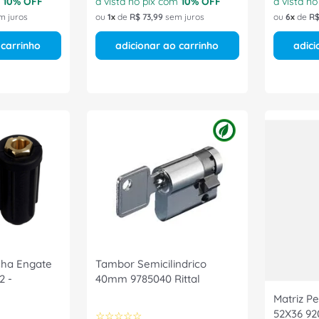
m
10
% OFF
à vista no pix com
10
% OFF
à vista n
m juros
ou
1
de
R$
73
,
99
sem juros
ou
6
de
R
 carrinho
adicionar ao carrinho
adici
cha Engate
Tambor Semicilindrico
2 -
40mm 9785040 Rittal
Matriz P
52X36 9
☆
☆
☆
☆
☆