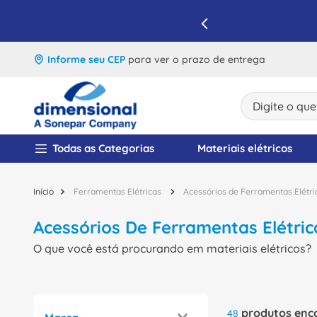
IQUE E APROVEITE
Informe seu CEP
para ver o prazo de entrega
Digite o que v
TERMOS MAIS BUSCA
Todas as Categorias
Materiais elétricos
1
º
disjuntor
2
º
cabo flexivel
Ferramentas Elétricas
Acessórios de Ferramentas Elétri
3
º
cabo
Acessórios De Ferramentas Elétric
4
º
contator
O que você está procurando em materiais elétricos?
5
º
tomada
6
º
barramento
produtos
48
7
º
dps