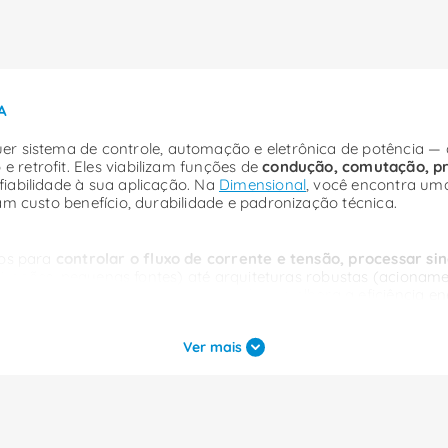
A
r sistema de controle, automação e eletrônica de potência — d
retrofit. Eles viabilizam funções de
condução, comutação, pr
iabilidade à sua aplicação. Na
Dimensional
, você encontra um
am custo benefício, durabilidade e padronização técnica.
dos para
controlar o fluxo de corrente e tensão, processar sin
alizações, pequenas fontes) até arquiteturas robustas (acionam
tes de qualidade, você reduz falhas, melhora a eficiência ener
Ver mais
 limitação e polarização de circuitos.
tência em eletrônica de comando, desacoplamento e temporizaç
filtragem e suavização em conversores.