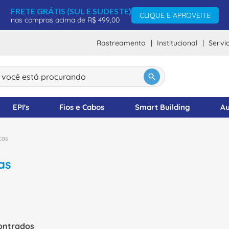
FRETE GRÁTIS (SUL E SUDESTE)
CLIQUE E APROVEITE
nas compras acima de R$ 499,00
Rastreamento
Institucional
Servi
ocê está procurando
DOS
EPI's
Fios e Cabos
Smart Building
Au
cas
as