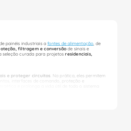
e painéis industriais a
fontes de alimentação
, de
oteção, filtragem e conversão
de sinais e
a seleção curada para projetos
residenciais,
ais e proteger circuitos
. Na prática, eles permitem
entos, interfaces de comando, proteção e
gética e prolonga a vida útil de todo o sistema
ão.