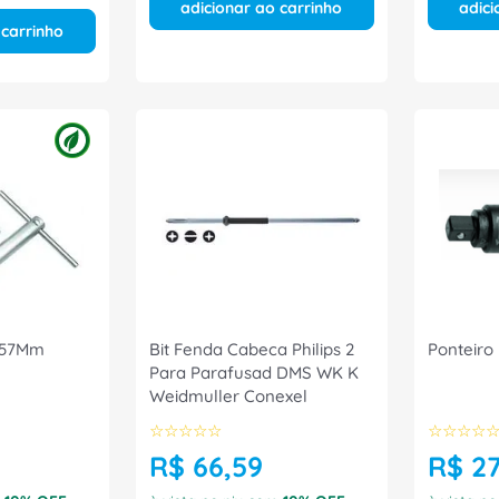
adicionar ao carrinho
adici
 carrinho
157Mm
Bit Fenda Cabeca Philips 2
Ponteiro
Para Parafusad DMS WK K
Weidmuller Conexel
☆
☆
☆
☆
☆
☆
☆
☆
☆
R$
66
,
59
R$
2