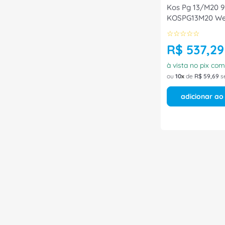
Kos Pg 13/M20 
KOSPG13M20 We
Conexel
☆
☆
☆
☆
☆
R$
537
,
29
à vista no pix co
ou
10
de
R$
59
,
69
s
adicionar ao