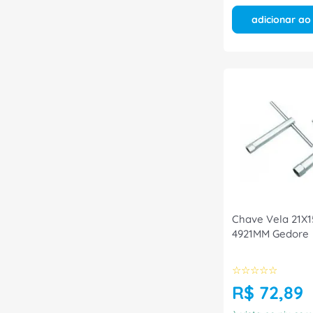
adicionar ao
Chave Vela 21X
4921MM Gedore
☆
☆
☆
☆
☆
R$
72
,
89