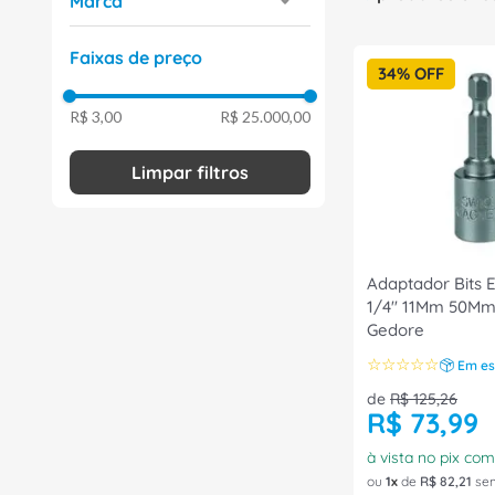
Marca
8
º
fita isolante
Weidmuller Conexel
(
26
)
Faixas de preço
Gedore
(
17
)
34%
OFF
9
º
caixa passagem
Fluke
(
2
)
10
º
miluz
R$ 3,00
R$ 25.000,00
Rittal
(
1
)
Legrand
(
1
)
Carbografite
(
1
)
Adaptador Bits 
1/4" 11Mm 50Mm
Gedore
☆
☆
☆
☆
☆
Em es
de
R$
125
,
26
R$
73
,
99
à vista no pix co
ou
1
de
R$
82
,
21
sem