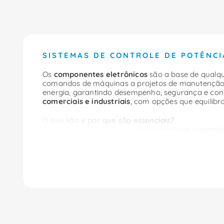
SISTEMAS DE CONTROLE DE POTÊNCI
Os
componentes eletrônicos
são a base de qualque
comandos de máquinas a projetos de manutenção e 
energia, garantindo desempenho, segurança e conf
comerciais e industriais
, com opções que equilibr
O que são e por que são essenciais?
Componentes eletrônicos são dispositivos projeta
construir desde soluções simples (indicadores, sin
condicionamento de energia). Ao optar por componen
elétrico/eletrônico.
Principais tipos de componentes eletrônicos
Dispositivos passivos
•
Resistores
: ajuste de corrente, divisão de tensão,
•
Capacitores:
filtragem, correção de fator de po
•
Indutores:
armazenamento de energia magnética, 
Semicondutores de potência e sinal