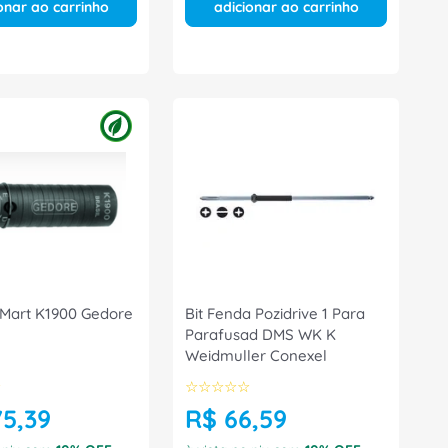
onar ao carrinho
adicionar ao carrinho
 Mart K1900 Gedore
Bit Fenda Pozidrive 1 Para
Parafusad DMS WK K
Weidmuller Conexel
☆
☆
☆
☆
☆
☆
75
,
39
R$
66
,
59