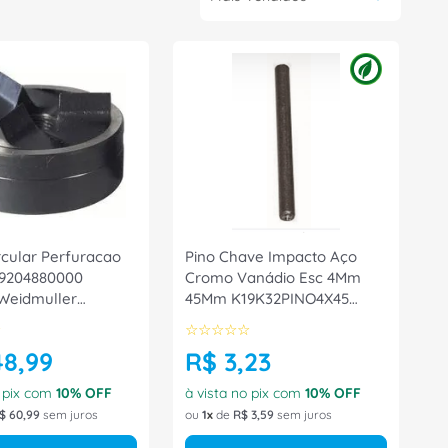
rcular Perfuracao
Pino Chave Impacto Aço
 9204880000
Cromo Vanádio Esc 4Mm
Weidmuller
45Mm K19K32PINO4X45
Gedore
☆
☆
☆
☆
☆
☆
48
,
99
R$
3
,
23
o pix com
10
% OFF
à vista no pix com
10
% OFF
$
60
,
99
sem juros
ou
1
de
R$
3
,
59
sem juros