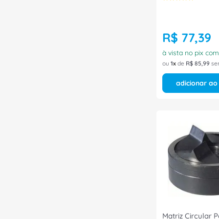
R$
77
,
39
à vista no pix co
ou
1
de
R$
85
,
99
se
adicionar ao
Matriz Circular 