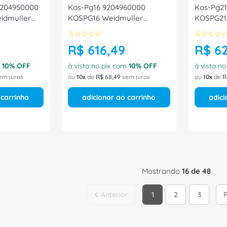
9204950000
Kos-Pg16 9204960000
Kos-Pg21
idmuller
KOSPG16 Weidmuller
KOSPG21
Conexel
Conexel
☆
☆
☆
☆
☆
☆
☆
☆
☆
R$
616
,
49
R$
6
m
10
% OFF
à vista no pix com
10
% OFF
à vista n
em juros
ou
10
de
R$
68
,
49
sem juros
ou
10
de
R
 carrinho
adicionar ao carrinho
adici
Mostrando
16 de 48
1
2
3