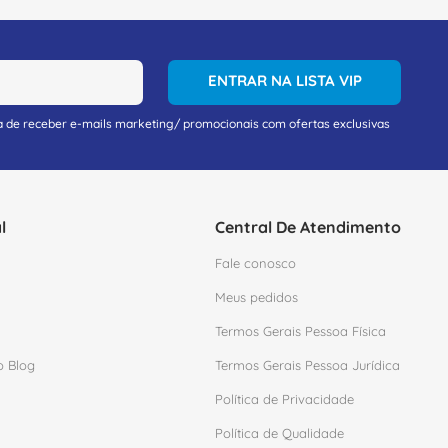
ENTRAR NA LISTA VIP
a de receber e-mails marketing/ promocionais com ofertas exclusivas
, garantindo padronização e facilidade de
l
Central De Atendimento
Fale conosco
Meus pedidos
nel.
Termos Gerais Pessoa Física
o Blog
Termos Gerais Pessoa Jurídica
Política de Privacidade
Política de Qualidade