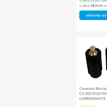
à vista no pix co
ou
1
de
R$
80
,
99
se
adicionar ao
Conector Borra
CG 500 01227101
CARBOGRAFITE
☆
☆
☆
☆
☆