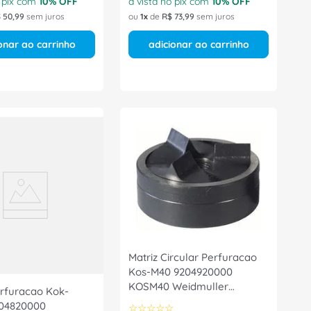
o pix com
10
% OFF
à vista no pix com
10
% OFF
$
50
,
99
sem juros
ou
1
de
R$
73
,
99
sem juros
onar ao carrinho
adicionar ao carrinho
Matriz Circular Perfuracao
Kos-M40 9204920000
KOSM40 Weidmuller
erfuracao Kok-
Conexel
204820000
☆
☆
☆
☆
☆