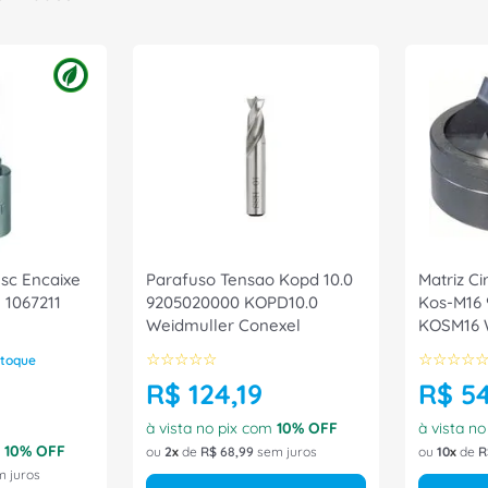
Esc Encaixe
Parafuso Tensao Kopd 10.0
Matriz Ci
 1067211
9205020000 KOPD10.0
Kos-M16
Weidmuller Conexel
KOSM16 
Conexel
☆
☆
☆
☆
☆
☆
☆
☆
☆
toque
R$
124
,
19
R$
5
à vista no pix com
10
% OFF
à vista n
m
10
% OFF
ou
2
de
R$
68
,
99
sem juros
ou
10
de
R
 juros