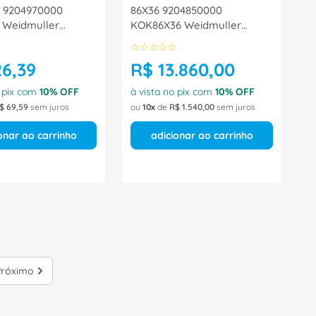
 9204970000
86X36 9204850000
 Weidmuller
KOK86X36 Weidmuller
Conexel
☆
☆
☆
☆
☆
☆
26
,
39
R$
13
.
860
,
00
o pix com
10
% OFF
à vista no pix com
10
% OFF
$
69
,
59
sem juros
ou
10
de
R$
1
.
540
,
00
sem juros
onar ao carrinho
adicionar ao carrinho