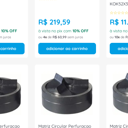
KOK52X3
Conexel
☆
☆
☆
☆
R$
219
,
59
R$
11
.
m
10
% OFF
à vista no pix com
10
% OFF
à vista n
m juros
ou
4
de
R$
60
,
99
sem juros
ou
10
de
R
 carrinho
adicionar ao carrinho
adici
Perfuracao
Matriz Circular Perfuracao
Matriz Ci