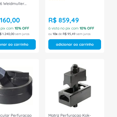
6 Weidmuller
☆
160
,
00
R$
859
,
49
o pix com
10
% OFF
à vista no pix com
10
% OFF
$
1
.
240
,
00
sem juros
ou
10
de
R$
95
,
49
sem juros
onar ao carrinho
adicionar ao carrinho
rcular Perfuracao
Matriz Perfuracao Kok-