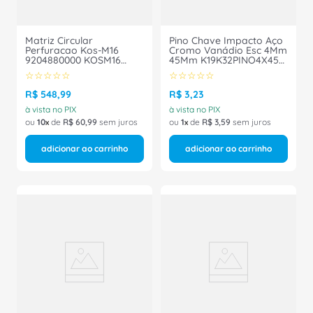
Matriz Circular
Pino Chave Impacto Aço
Perfuracao Kos-M16
Cromo Vanádio Esc 4Mm
9204880000 KOSM16
45Mm K19K32PINO4X45
Weidmuller Conexel
Gedore
☆
☆
☆
☆
☆
☆
☆
☆
☆
☆
R$
548
,
99
R$
3
,
23
à vista no PIX
à vista no PIX
ou
10
de
R$
60
,
99
sem juros
ou
1
de
R$
3
,
59
sem juros
adicionar ao carrinho
adicionar ao carrinho