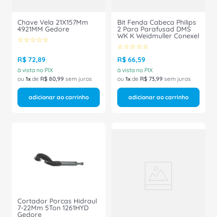
Chave Vela 21X157Mm
Bit Fenda Cabeca Philips
4921MM Gedore
2 Para Parafusad DMS
WK K Weidmuller Conexel
☆
☆
☆
☆
☆
☆
☆
☆
☆
☆
R$
72
,
89
R$
66
,
59
à vista no PIX
à vista no PIX
ou
1
de
R$
80
,
99
sem juros
ou
1
de
R$
73
,
99
sem juros
adicionar ao carrinho
adicionar ao carrinho
Cortador Porcas Hidraul
7-22Mm 5Ton 1261HYD
Gedore