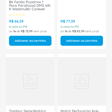
Bit Fenda Pozidrive 1
Para Parafusad DMS WK
K Weidmuller Conexel
☆
☆
☆
☆
☆
R$
66
,
59
R$
77
,
39
à vista no PIX
à vista no PIX
ou
1
de
R$
73
,
99
sem juros
ou
1
de
R$
85
,
99
sem juros
adicionar ao carrinho
adicionar ao carrinho
Tambor Semicilindrico
Matriz Perfuracao Kok-