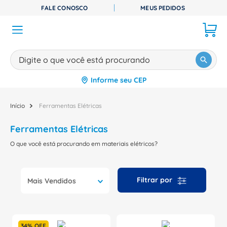
FALE CONOSCO
MEUS PEDIDOS
Digite o que você está procurando
Informe seu CEP
TERMOS MAIS BUSCADOS
1
º
disjuntor
Ferramentas Elétricas
2
º
cabo flexivel
Ferramentas Elétricas
3
º
cabo
O que você está procurando em materiais elétricos?
4
º
contator
5
º
tomada
Mais Vendidos
6
º
fita isolante
7
º
dps
34%
OFF