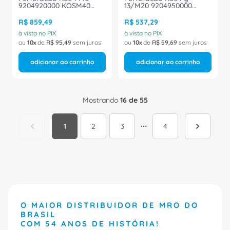
9204920000 KOSM40
13/M20 9204950000
Weidmuller Conexel
KOSPG13M20 Weidmuller
Conexel
R$
859
,
49
R$
537
,
29
à vista no PIX
à vista no PIX
ou
10
de
R$
95
,
49
sem juros
ou
10
de
R$
59
,
69
sem juros
adicionar ao carrinho
adicionar ao carrinho
Mostrando
16 de 55
1
2
3
4
O MAIOR DISTRIBUIDOR DE MRO DO
BRASIL
COM 54 ANOS DE HISTÓRIA!