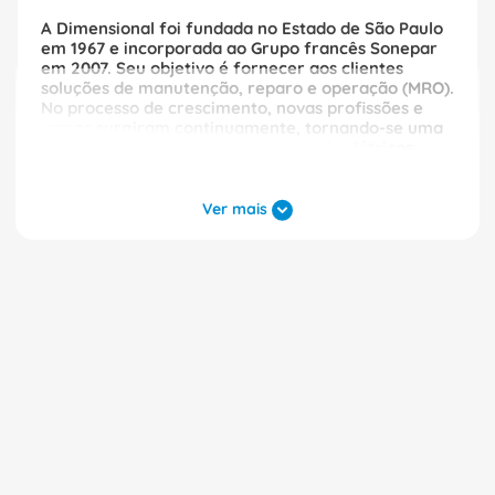
A Dimensional foi fundada no Estado de São Paulo
em 1967 e incorporada ao Grupo francês Sonepar
em 2007. Seu objetivo é fornecer aos clientes
soluções de manutenção, reparo e operação (MRO).
No processo de crescimento, novas profissões e
ramos surgiram continuamente, tornando-se uma
empresa de distribuição de materiais elétricos,
equipamentos de segurança, infraestrutura de
rede, CFTV, serviços industriais, automação e
iluminação. A Dimensional possui atualmente 6
Ver mais
centros de distribuição no Brasil, um portfólio de
produtos de mais de 350.000 e 3 lojas físicas
localizadas em Limeira-SP, Curitiba-PR e Lauro de
Freitas-BA.
Comercializando itens como Disjuntores,
Contatores, Inversores, Módulos CLP, Cabos
Elétricos, Nobreak, Motores Elétricos, Luvas de
Proteção, Botinas, Calçados, entre outros, das
principais marcas do mercado como Schneider,
WEG, Prysmian, Siemens, Steck e 3M. A
Dimensional continua em expansão através dos
seus canais digitais levando soluções tecnológicas
aos seus clientes.