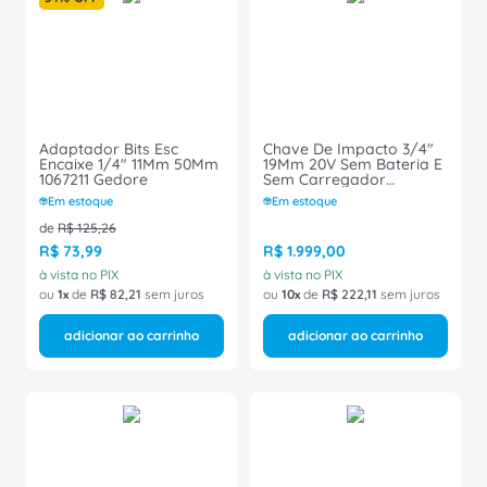
8
º
caixa passagem
9
º
orion schneider
10
º
disjuntor motor
Adaptador Bits Esc
Chave De Impacto 3/4"
Encaixe 1/4" 11Mm 50Mm
19Mm 20V Sem Bateria E
1067211 Gedore
Sem Carregador
DCF897BB3 Dewalt
Em estoque
Em estoque
de
R$
125
,
26
R$
73
,
99
R$
1
.
999
,
00
à vista no PIX
à vista no PIX
ou
1
de
R$
82
,
21
sem juros
ou
10
de
R$
222
,
11
sem juros
adicionar ao carrinho
adicionar ao carrinho