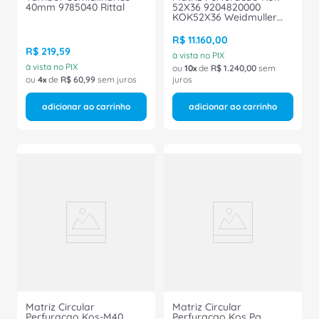
40mm 9785040 Rittal
52X36 9204820000
KOK52X36 Weidmuller
Conexel
R$
11
.
160
,
00
R$
219
,
59
à vista no PIX
à vista no PIX
ou
10
de
R$
1
.
240
,
00
sem
ou
4
de
R$
60
,
99
sem juros
juros
adicionar ao carrinho
adicionar ao carrinho
Matriz Circular
Matriz Circular
Perfuracao Kos-M40
Perfuracao Kos Pg