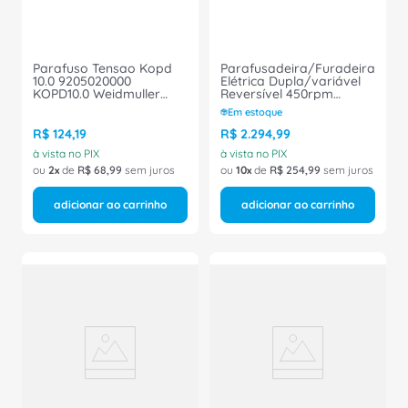
Parafuso Tensao Kopd
Parafusadeira/Furadeira
10.0 9205020000
Elétrica Dupla/variável
KOPD10.0 Weidmuller
Reversível 450rpm
Conexel
S/Bateria SFASD16
Em estoque
Phoenix Contact
R$
124
,
19
R$
2
.
294
,
99
à vista no PIX
à vista no PIX
ou
2
de
R$
68
,
99
sem juros
ou
10
de
R$
254
,
99
sem juros
adicionar ao carrinho
adicionar ao carrinho