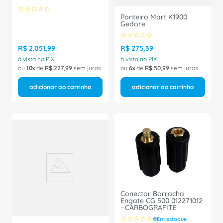
☆
☆
☆
☆
☆
Ponteiro Mart K1900
Gedore
☆
☆
☆
☆
☆
R$
2
.
051
,
99
R$
275
,
39
à vista no PIX
à vista no PIX
ou
10
de
R$
227
,
99
sem juros
ou
6
de
R$
50
,
99
sem juros
adicionar ao carrinho
adicionar ao carrinho
Conector Borracha
Engate CG 500 012271012
- CARBOGRAFITE
☆
☆
☆
☆
☆
Em estoque