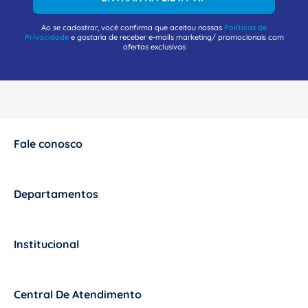
Ao se cadastrar, você confirma que aceitou nossas
Políticas de
Privacidade
e gostaria de receber e-mails marketing/ promocionais com
ofertas exclusivas
Fale conosco
+
Departamentos
+
Institucional
+
Central De Atendimento
+