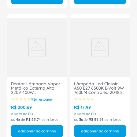
Reator Lâmpada Vapor
Lâmpada Led Classic
Metálico Externo Alto
A60 E27 6500K Bivolt 9W
220V 400W
760LM Controled 20483
MAE40062VP4500 Intral
Ourolux
☆
☆
☆
☆
☆
☆
☆
☆
☆
☆
Em estoque
R$
200
,
69
R$
17
,
99
à vista no PIX
à vista no PIX
ou
4
de
R$
55
,
74
sem juros
ou
3
de
R$
59
,
96
sem juros
adicionar ao carrinho
adicionar ao carrinho