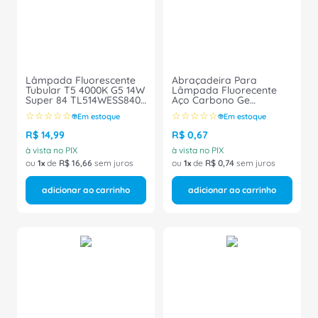
8
º
caixa passagem
9
º
orion schneider
10
º
disjuntor motor
Lâmpada Fluorescente
Abraçadeira Para
Tubular T5 4000K G5 14W
Lâmpada Fluorecente
Super 84 TL514WESS840
Aço Carbono Ge
Philips
Pequeno T8 20/40W
☆
☆
☆
☆
☆
☆
☆
☆
☆
☆
Em estoque
Em estoque
AA0165 Decorlux
R$
14
,
99
R$
0
,
67
à vista no PIX
à vista no PIX
ou
1
de
R$
16
,
66
sem juros
ou
1
de
R$
0
,
74
sem juros
adicionar ao carrinho
adicionar ao carrinho