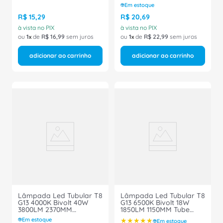
05528 Ourolux
929002000072 Philips
Em estoque
R$
15
,
29
R$
20
,
69
à vista no PIX
à vista no PIX
ou
1
de
R$
16
,
99
sem juros
ou
1
de
R$
22
,
99
sem juros
adicionar ao carrinho
adicionar ao carrinho
Lâmpada Led Tubular T8
Lâmpada Led Tubular T8
G13 4000K Bivolt 40W
G13 6500K Bivolt 18W
3800LM 2370MM
1850LM 1150MM Tube
Superled Tube Ho 20229
Glass 20252 Ourolux
Em estoque
★
★
★
★
★
Em estoque