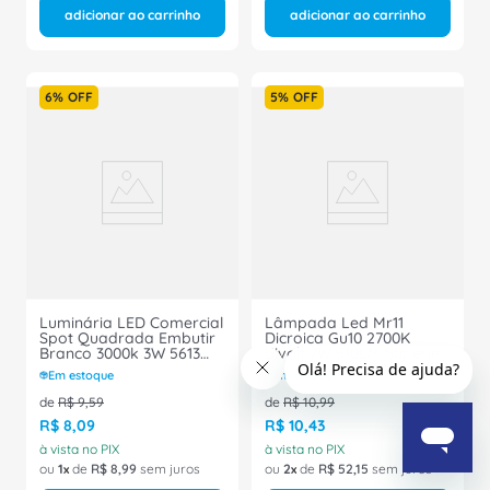
adicionar ao carrinho
adicionar ao carrinho
6%
OFF
5%
OFF
Luminária LED Comercial
Lâmpada Led Mr11
Spot Quadrada Embutir
Dicroica Gu10 2700K
Branco 3000k 3W 5613
Bivolt 7W 510LM Superled
Ourolux
20087 Ourolux
Em estoque
Em estoque
de
R$
9
,
59
de
R$
10
,
99
R$
8
,
09
R$
10
,
43
à vista no PIX
à vista no PIX
ou
1
de
R$
8
,
99
sem juros
ou
2
de
R$
52
,
15
sem juros