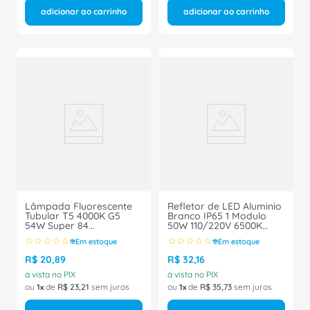
adicionar ao carrinho
adicionar ao carrinho
Lâmpada Fluorescente
Refletor de LED Aluminio
Tubular T5 4000K G5
Branco IP65 1 Modulo
54W Super 84
50W 110/220V 6500K
TL554WESS840 Philips
3264 Ourolux
☆
☆
☆
☆
☆
☆
☆
☆
☆
☆
Em estoque
Em estoque
R$
20
,
89
R$
32
,
16
à vista no PIX
à vista no PIX
ou
1
de
R$
23
,
21
sem juros
ou
1
de
R$
35
,
73
sem juros