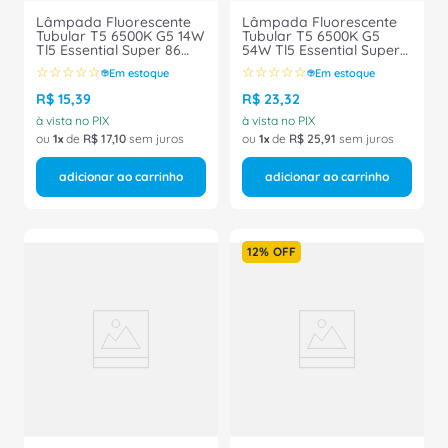
Lâmpada Fluorescente
Lâmpada Fluorescente
Tubular T5 6500K G5 14W
Tubular T5 6500K G5
Tl5 Essential Super 86
54W Tl5 Essential Super
TL5-14W-ESS/865 Philips
86 TL5-54W-ESS/865
☆
☆
☆
☆
☆
☆
☆
☆
☆
☆
Em estoque
Em estoque
Philips
R$
15
,
39
R$
23
,
32
à vista no PIX
à vista no PIX
ou
1
de
R$
17
,
10
sem juros
ou
1
de
R$
25
,
91
sem juros
adicionar ao carrinho
adicionar ao carrinho
12%
OFF