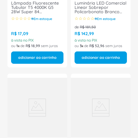
Lâmpada Fluorescente
Luminária LED Comercial
Tubular T5 4000K G5
Linear Sobrepor
28W Super 84
Policarbonato Branco
TL5ESSENTIAL28W8401SL40
5000K 32W 1200Mm
☆
☆
☆
☆
☆
☆
☆
☆
☆
☆
Em estoque
Em estoque
Philips
Bivolt 7012918 Ledvance
de
R$
181
,
50
R$
17
,
09
R$
142
,
99
à vista no PIX
à vista no PIX
ou
1
de
R$
18
,
99
sem juros
ou
3
de
R$
52
,
96
sem juros
adicionar ao carrinho
adicionar ao carrinho