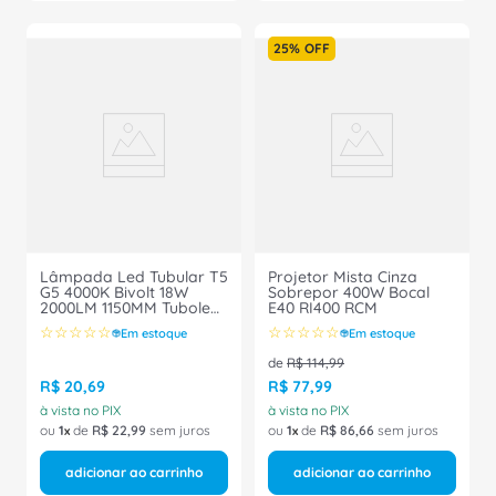
25%
OFF
Lâmpada Led Tubular T5
Projetor Mista Cinza
G5 4000K Bivolt 18W
Sobrepor 400W Bocal
2000LM 1150MM Tuboled
E40 RI400 RCM
07506 Intral
☆
☆
☆
☆
☆
☆
☆
☆
☆
☆
Em estoque
Em estoque
de
R$
114
,
99
R$
20
,
69
R$
77
,
99
à vista no PIX
à vista no PIX
ou
1
de
R$
22
,
99
sem juros
ou
1
de
R$
86
,
66
sem juros
adicionar ao carrinho
adicionar ao carrinho