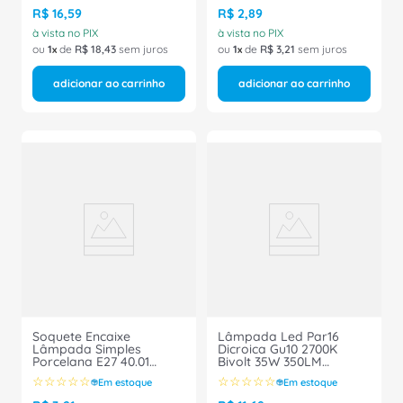
R$
16
,
59
R$
2
,
89
à vista no PIX
à vista no PIX
ou
1
de
R$
18
,
43
sem juros
ou
1
de
R$
3
,
21
sem juros
adicionar ao carrinho
adicionar ao carrinho
Soquete Encaixe
Lâmpada Led Par16
Lâmpada Simples
Dicroica Gu10 2700K
Porcelana E27 40.01
Bivolt 35W 350LM
Foxlux
Essential 929002350311
☆
☆
☆
☆
☆
☆
☆
☆
☆
☆
Em estoque
Em estoque
Philips