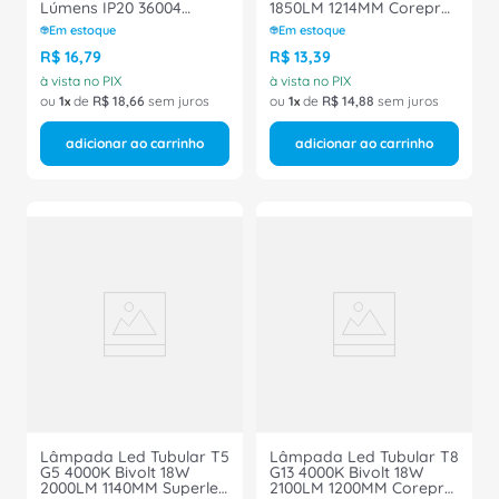
Lúmens IP20 36004
1850LM 1214MM Corepro
Segurimax
929001999772 Philips
Em estoque
Em estoque
R$
16
,
79
R$
13
,
39
à vista no PIX
à vista no PIX
ou
1
de
R$
18
,
66
sem juros
ou
1
de
R$
14
,
88
sem juros
adicionar ao carrinho
adicionar ao carrinho
Lâmpada Led Tubular T5
Lâmpada Led Tubular T8
G5 4000K Bivolt 18W
G13 4000K Bivolt 18W
2000LM 1140MM Superled
2100LM 1200MM Corepro