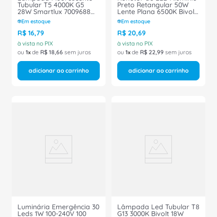
Tubular T5 4000K G5
Preto Retangular 50W
28W Smartlux 7009688
Lente Plana 6500K Bivolt
Ledvance
38.22 Foxlux
Em estoque
Em estoque
R$
16
,
79
R$
20
,
69
à vista no PIX
à vista no PIX
ou
1
de
R$
18
,
66
sem juros
ou
1
de
R$
22
,
99
sem juros
adicionar ao carrinho
adicionar ao carrinho
Luminária Emergência 30
Lâmpada Led Tubular T8
Leds 1W 100-240V 100
G13 3000K Bivolt 18W