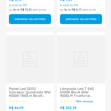
à vista no PIX
à vista no PIX
ou
1
de
R$
13
,
32
sem juros
ou
1
de
R$
8
,
77
sem juros
adicionar ao carrinho
adicionar ao carrinho
Painel Led Dl252
Lâmpada Led T E40
Sobrepor Quadrada 18W
6500K Bivolt 80W
4000K 1300Lm Bivolt
9000LM Trueforce
929002635901 Philips
929002409912 Philips
☆
☆
☆
☆
☆
☆
☆
☆
☆
☆
Em estoque
R$
44
,
09
R$
203
,
39