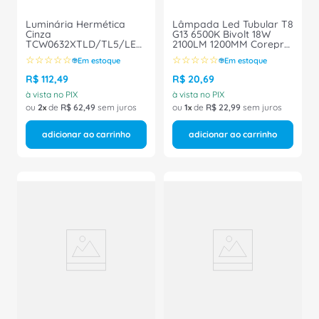
Luminária Hermética
Lâmpada Led Tubular T8
Cinza
G13 6500K Bivolt 18W
TCW0632XTLD/TL5/LED
2100LM 1200MM Corepro
Philips
929002000172 Philips
☆
☆
☆
☆
☆
☆
☆
☆
☆
☆
Em estoque
Em estoque
R$
112
,
49
R$
20
,
69
à vista no PIX
à vista no PIX
ou
2
de
R$
62
,
49
sem juros
ou
1
de
R$
22
,
99
sem juros
adicionar ao carrinho
adicionar ao carrinho