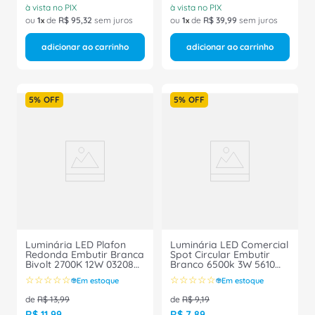
à vista no PIX
à vista no PIX
ou
1
de
R$
95
,
32
sem juros
ou
1
de
R$
39
,
99
sem juros
adicionar ao carrinho
adicionar ao carrinho
5%
OFF
5%
OFF
Luminária LED Plafon
Luminária LED Comercial
Redonda Embutir Branca
Spot Circular Embutir
Bivolt 2700K 12W 03208A
Branco 6500k 3W 5610
Ourolux
Ourolux
☆
☆
☆
☆
☆
☆
☆
☆
☆
☆
Em estoque
Em estoque
de
R$
13
,
99
de
R$
9
,
19
R$
11
,
99
R$
7
,
89