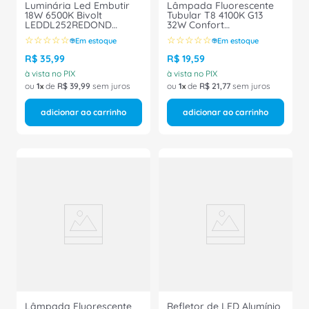
Luminária Led Embutir
Lâmpada Fluorescente
18W 6500K Bivolt
Tubular T8 4100K G13
LEDDL252REDOND
32W Confort
Philips
TLDRS32WCOI Philips
☆
☆
☆
☆
☆
☆
☆
☆
☆
☆
Em estoque
Em estoque
R$
35
,
99
R$
19
,
59
à vista no PIX
à vista no PIX
ou
1
de
R$
39
,
99
sem juros
ou
1
de
R$
21
,
77
sem juros
adicionar ao carrinho
adicionar ao carrinho
Lâmpada Fluorescente
Refletor de LED Alumínio