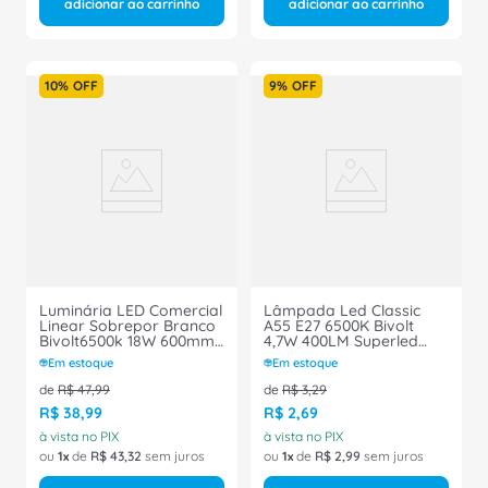
adicionar ao carrinho
adicionar ao carrinho
10%
OFF
9%
OFF
Luminária LED Comercial
Lâmpada Led Classic
Linear Sobrepor Branco
A55 E27 6500K Bivolt
Bivolt6500k 18W 600mm
4,7W 400LM Superled
437841 Brilia
Ouro 20011 Ourolux
Em estoque
Em estoque
de
R$
47
,
99
de
R$
3
,
29
R$
38
,
99
R$
2
,
69
à vista no PIX
à vista no PIX
ou
1
de
R$
43
,
32
sem juros
ou
1
de
R$
2
,
99
sem juros