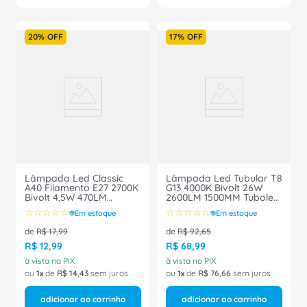
20%
OFF
17%
OFF
Lâmpada Led Classic
Lâmpada Led Tubular T8
A40 Filamento E27 2700K
G13 4000K Bivolt 26W
Bivolt 4,5W 470LM
2600LM 1500MM Tuboled
Filamento 7016276
Ho 03785 Intral
☆
☆
☆
☆
☆
☆
☆
☆
☆
☆
Em estoque
Em estoque
Ledvance
de
R$
17
,
99
de
R$
92
,
65
R$
12
,
99
R$
68
,
99
à vista no PIX
à vista no PIX
ou
1
de
R$
14
,
43
sem juros
ou
1
de
R$
76
,
66
sem juros
adicionar ao carrinho
adicionar ao carrinho