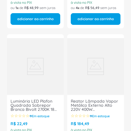
à vista no PIX
à vista no PIX
ou
1
de
R$
48
,
99
sem juros
ou
4
de
R$
56
,
49
sem juros
adicionar ao carrinho
adicionar ao carrinho
Luminária LED Plafon
Reator Lâmpada Vapor
Quadrada Sobrepor
Metálico Externo Alto
Branca Bivolt 2700K 18W
220V 400W
03215A Ourolux
MAE40062VP750 Intral
☆
☆
☆
☆
☆
☆
☆
☆
☆
☆
Em estoque
Em estoque
R$
22
,
49
R$
184
,
49
à vista no PIX
à vista no PIX