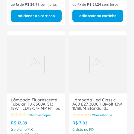
ou
1
de
R$
24
,
99
sem juros
ou
4
de
R$
51
,
24
sem juros
adicionar ao carrinho
adicionar ao carrinho
Lâmpada Fluorescente
Lâmpada Led Classic
Tubular T8 6500K G13
A60 E27 3000K Bivolt 13W
18W TLD18-54-IMP Philips
1018LM Standard
929002984512 Philips
☆
☆
☆
☆
☆
☆
☆
☆
☆
☆
Em estoque
Em estoque
R$
12
,
89
R$
7
,
82
à vista no PIX
à vista no PIX