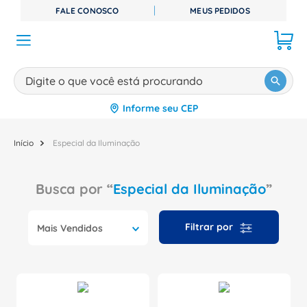
FALE CONOSCO
MEUS PEDIDOS
Digite o que você está procurando
Informe seu CEP
TERMOS MAIS BUSCADOS
1
º
disjuntor
Especial da Iluminação
2
º
cabo flexivel
Especial da Iluminação
3
º
cabo
4
º
contator
Mais Vendidos
5
º
tomada
6
º
fita isolante
7
º
dps