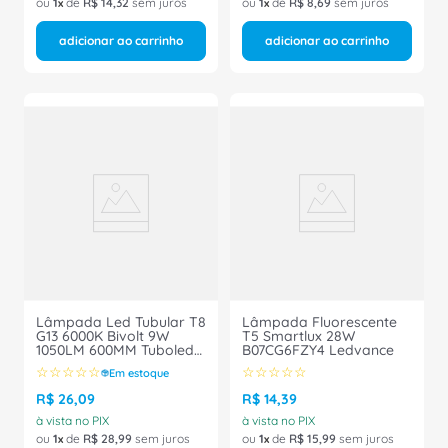
ou
1
de
R$
14
,
32
sem juros
ou
1
de
R$
8
,
69
sem juros
adicionar ao carrinho
adicionar ao carrinho
Lâmpada Led Tubular T8
Lâmpada Fluorescente
G13 6000K Bivolt 9W
T5 Smartlux 28W
1050LM 600MM Tuboled
B07CG6FZY4 Ledvance
Pro Pc 09196 Intral
☆
☆
☆
☆
☆
☆
☆
☆
☆
☆
Em estoque
R$
26
,
09
R$
14
,
39
à vista no PIX
à vista no PIX
ou
1
de
R$
28
,
99
sem juros
ou
1
de
R$
15
,
99
sem juros