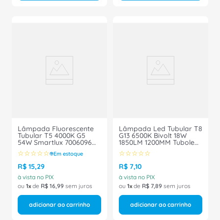
Lâmpada Fluorescente
Lâmpada Led Tubular T8
Tubular T5 4000K G5
G13 6500K Bivolt 18W
54W Smartlux 7006096
1850LM 1200MM Tuboled
Ledvance
7017693 Ledvance
☆
☆
☆
☆
☆
☆
☆
☆
☆
☆
Em estoque
R$
15
,
29
R$
7
,
10
à vista no PIX
à vista no PIX
ou
1
de
R$
16
,
99
sem juros
ou
1
de
R$
7
,
89
sem juros
adicionar ao carrinho
adicionar ao carrinho