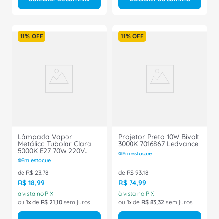
11%
OFF
11%
OFF
Lâmpada Vapor
Projetor Preto 10W Bivolt
Metálico Tubolar Clara
3000K 7016867 Ledvance
5000K E27 70W 220V
Em estoque
01960 Ourolux
Em estoque
de
R$
23
,
78
de
R$
93
,
18
R$
18
,
99
R$
74
,
99
à vista no PIX
à vista no PIX
ou
1
de
R$
21
,
10
sem juros
ou
1
de
R$
83
,
32
sem juros