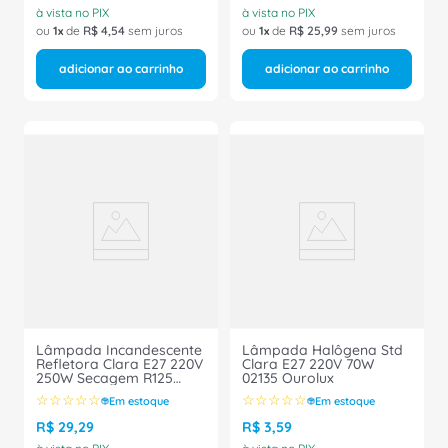
à vista no PIX
à vista no PIX
ou
1
de
R$
4
,
54
sem juros
ou
1
de
R$
25
,
99
sem juros
adicionar ao carrinho
adicionar ao carrinho
Lâmpada Incandescente
Lâmpada Halôgena Std
Refletora Clara E27 220V
Clara E27 220V 70W
250W Secagem R125
02135 Ourolux
Ourolux
☆
☆
☆
☆
☆
☆
☆
☆
☆
☆
Em estoque
Em estoque
R$
29
,
29
R$
3
,
59