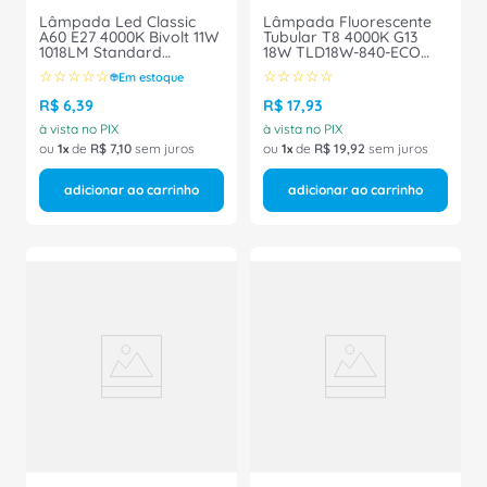
Lâmpada Led Classic
Lâmpada Fluorescente
A60 E27 4000K Bivolt 11W
Tubular T8 4000K G13
1018LM Standard
18W TLD18W-840-ECO
929003532212 Philips
Philips
☆
☆
☆
☆
☆
☆
☆
☆
☆
☆
Em estoque
R$
6
,
39
R$
17
,
93
à vista no PIX
à vista no PIX
ou
1
de
R$
7
,
10
sem juros
ou
1
de
R$
19
,
92
sem juros
adicionar ao carrinho
adicionar ao carrinho