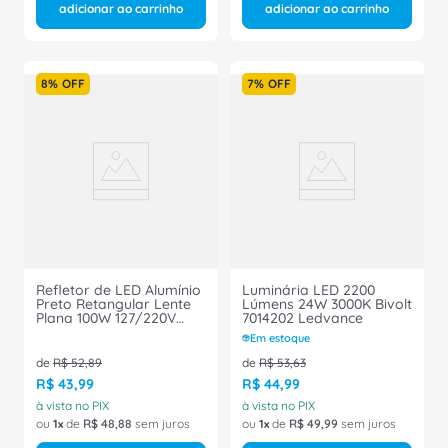
adicionar ao carrinho
adicionar ao carrinho
8%
OFF
7%
OFF
Refletor de LED Alumínio
Luminária LED 2200
Preto Retangular Lente
Lúmens 24W 3000K Bivolt
Plana 100W 127/220V
7014202 Ledvance
6500k Lâmpada Inclusa
Em estoque
LED38.23 Foxlux
de
R$
52
,
89
de
R$
53
,
63
R$
43
,
99
R$
44
,
99
à vista no PIX
à vista no PIX
ou
1
de
R$
48
,
88
sem juros
ou
1
de
R$
49
,
99
sem juros