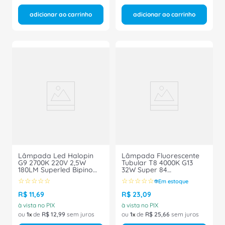
adicionar ao carrinho
adicionar ao carrinho
Lâmpada Led Halopin
Lâmpada Fluorescente
G9 2700K 220V 2,5W
Tubular T8 4000K G13
180LM Superled Bipino
32W Super 84
20158 Ourolux
TLDRS32W-S84-I Philips
☆
☆
☆
☆
☆
☆
☆
☆
☆
☆
Em estoque
R$
11
,
69
R$
23
,
09
à vista no PIX
à vista no PIX
ou
1
de
R$
12
,
99
sem juros
ou
1
de
R$
25
,
66
sem juros