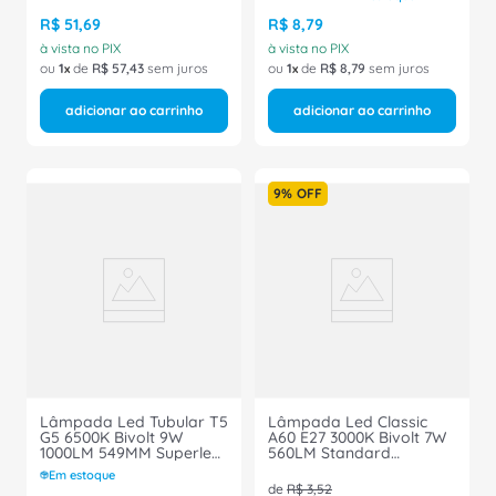
Ourolux
R$
51
,
69
R$
8
,
79
à vista no PIX
à vista no PIX
ou
1
de
R$
57
,
43
sem juros
ou
1
de
R$
8
,
79
sem juros
adicionar ao carrinho
adicionar ao carrinho
9%
OFF
Lâmpada Led Tubular T5
Lâmpada Led Classic
G5 6500K Bivolt 9W
A60 E27 3000K Bivolt 7W
1000LM 549MM Superled
560LM Standard
5526 Ourolux
929002037612 Philips
Em estoque
de
R$
3
,
52