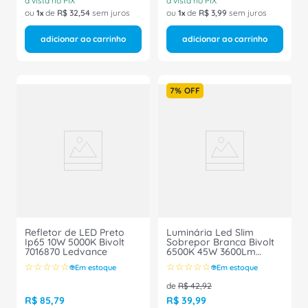
à vista no PIX
à vista no PIX
ou
1
de
R$
32
,
54
sem juros
ou
1
de
R$
3
,
99
sem juros
adicionar ao carrinho
adicionar ao carrinho
7%
OFF
Refletor de LED Preto
Luminária Led Slim
Ip65 10W 5000K Bivolt
Sobrepor Branca Bivolt
7016870 Ledvance
6500K 45W 3600Lm
05904 Ourolux
☆
☆
☆
☆
☆
☆
☆
☆
☆
☆
Em estoque
Em estoque
de
R$
42
,
92
R$
85
,
79
R$
39
,
99