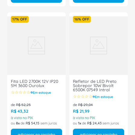
17%
OFF
16%
OFF
Fita LED 2700K 12V IP20
Refletor de LED Preto
5M 3600 Ourolux
Sobrepor 10W Bivolt
6500K 07549 Intral
☆
☆
☆
☆
☆
Em estoque
☆
☆
☆
☆
☆
Em estoque
de
R$
52
,
25
de
R$
29
,
04
R$
43
,
32
R$
21
,
99
à vista no PIX
à vista no PIX
ou
8
de
R$
54
,
15
sem juros
ou
1
de
R$
24
,
43
sem juros
adicionar ao carrinho
adicionar ao carrinho