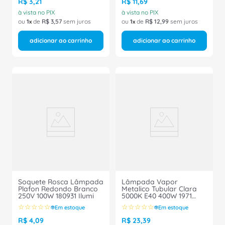
R$
3
,
21
R$
11
,
69
à vista no PIX
à vista no PIX
ou
1
de
R$
3
,
57
sem juros
ou
1
de
R$
12
,
99
sem juros
adicionar ao carrinho
adicionar ao carrinho
Soquete Rosca Lâmpada
Lâmpada Vapor
Plafon Redondo Branco
Metalico Tubular Clara
250V 100W 180931 Ilumi
5000K E40 400W 1971
Ourolux
☆
☆
☆
☆
☆
☆
☆
☆
☆
☆
Em estoque
Em estoque
R$
4
,
09
R$
23
,
39