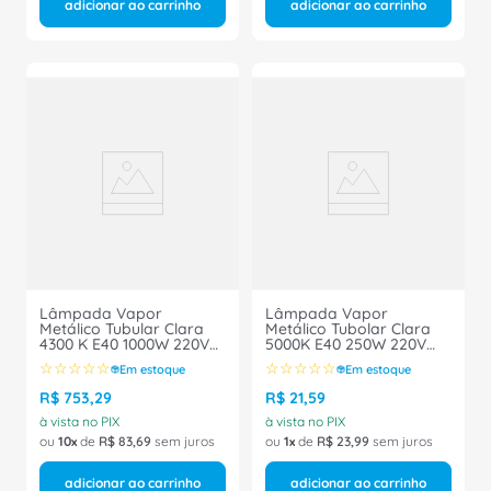
adicionar ao carrinho
adicionar ao carrinho
Lâmpada Vapor
Lâmpada Vapor
Metálico Tubular Clara
Metálico Tubolar Clara
4300 K E40 1000W 220V
5000K E40 250W 220V
HPIT1000W Philips
01966 Ourolux
☆
☆
☆
☆
☆
☆
☆
☆
☆
☆
Em estoque
Em estoque
R$
753
,
29
R$
21
,
59
à vista no PIX
à vista no PIX
ou
10
de
R$
83
,
69
sem juros
ou
1
de
R$
23
,
99
sem juros
adicionar ao carrinho
adicionar ao carrinho