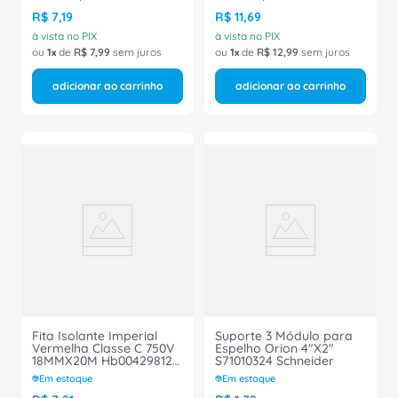
R$
7
,
19
R$
11
,
69
à vista no PIX
à vista no PIX
ou
1
de
R$
7
,
99
sem juros
ou
1
de
R$
12
,
99
sem juros
adicionar ao carrinho
adicionar ao carrinho
Fita Isolante Imperial
Suporte 3 Módulo para
Vermelha Classe C 750V
Espelho Orion 4"X2"
18MMX20M Hb004298129
S71010324 Schneider
3M
Em estoque
Em estoque