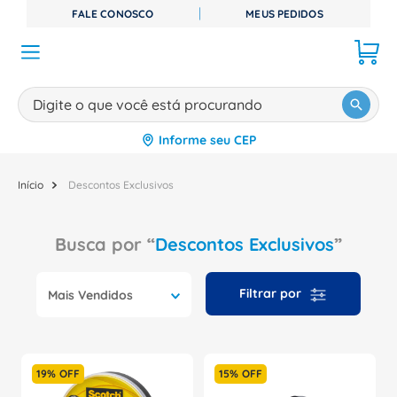
FALE CONOSCO
MEUS PEDIDOS
Digite o que você está procurando
Informe seu CEP
TERMOS MAIS BUSCADOS
1
º
disjuntor
Descontos Exclusivos
2
º
cabo flexivel
Descontos Exclusivos
3
º
cabo
4
º
contator
Mais Vendidos
5
º
tomada
6
º
barramento
7
º
dps
19%
OFF
15%
OFF