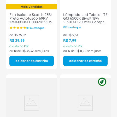
Mais Vendidos
Fita Isolante Scotch 23Br
Lâmpada Led Tubular T8
Preta Autofusão 69KV
G13 6500K Bivolt 18W
19MMX10M H0002185603
1850LM 1200MM Corepro
3M
929001999972 Philips
★
★
★
★
★
Em estoque
Em estoque
de
R$
35
,
07
de
R$
9
,
34
R$
29
,
99
R$
7
,
99
à vista no PIX
à vista no PIX
ou
1
de
R$
33
,
32
sem juros
ou
1
de
R$
8
,
88
sem juros
adicionar ao carrinho
adicionar ao carrinho