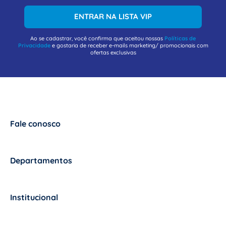
ENTRAR NA LISTA VIP
Ao se cadastrar, você confirma que aceitou nossas
Políticas de
Privacidade
e gostaria de receber e-mails marketing/ promocionais com
ofertas exclusivas
Fale conosco
+
Departamentos
+
Institucional
+