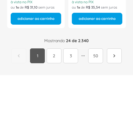
à vista no PIX
à vista no PIX
ou
1
de
R$
31
,
10
sem juros
ou
1
de
R$
35
,
54
sem juros
adicionar ao carrinho
adicionar ao carrinho
Mostrando
24 de 2.340
1
2
3
50