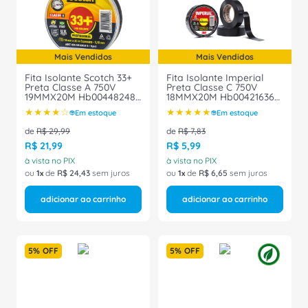
8
º
fita isolante
9
º
caixa passagem
10
º
disjuntor motor
Mais Vendidos
Mais Vendidos
Fita Isolante Scotch 33+
Fita Isolante Imperial
Preta Classe A 750V
Preta Classe C 750V
19MMX20M Hb004482483
18MMX20M Hb004216360
3M
3M
★
★
★
★
☆
★
★
★
★
★
Em estoque
Em estoque
de
R$
29
,
99
de
R$
7
,
83
R$
21
,
99
R$
5
,
99
à vista no PIX
à vista no PIX
ou
1
de
R$
24
,
43
sem juros
ou
1
de
R$
6
,
65
sem juros
adicionar ao carrinho
adicionar ao carrinho
5%
OFF
5%
OFF