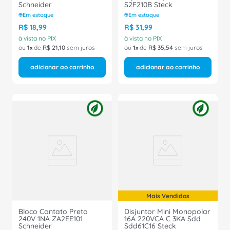
Schneider
S2F210B Steck
Em estoque
Em estoque
R$
18
,
99
R$
31
,
99
à vista no PIX
à vista no PIX
ou
1
de
R$
21
,
10
sem juros
ou
1
de
R$
35
,
54
sem juros
adicionar ao carrinho
adicionar ao carrinho
Mais Vendidos
Bloco Contato Preto
Disjuntor Mini Monopolar
240V 1NA ZA2EE101
16A 220VCA C 3KA Sdd
Schneider
Sdd61C16 Steck