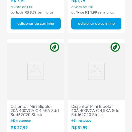
R$
7
,
91
R$
1
,
79
à vista no PIX
à vista no PIX
ou
1
de
R$
8
,
79
sem juros
ou
1
de
R$
1
,
99
sem juros
adicionar ao carrinho
adicionar ao carrinho
Disjuntor Mini Bipolar
Disjuntor Mini Bipolar
20A 400VCA C 4,5KA Sdd
40A 400VCA C 4,5KA Sdd
Sdd62C20 Steck
Sdd62C40 Steck
Em estoque
Em estoque
R$
27
,
99
R$
31
,
99