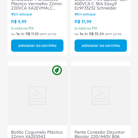
Plástico Vermelho 22mm
400VCA C 3KA Easy9
220VCA XA2EVM4LC
Ez9F33232 Schneider
Schneider
Em estoque
Em estoque
R$
9
,
99
R$
31
,
99
à vista no PIX
à vista no PIX
ou
1
de
R$
11
,
10
sem juros
ou
1
de
R$
35
,
54
sem juros
adicionar ao carrinho
adicionar ao carrinho
Botão Cogumelo Plástico
Pente Conexão Disjuntor
22mm XA2ES542
Bipolar 220/440V 80A