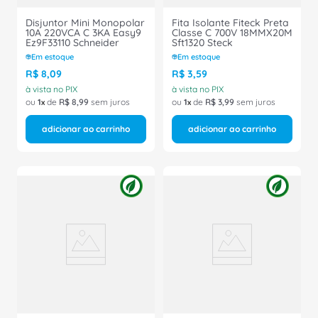
Disjuntor Mini Monopolar
Fita Isolante Fiteck Preta
10A 220VCA C 3KA Easy9
Classe C 700V 18MMX20M
Ez9F33110 Schneider
Sft1320 Steck
Em estoque
Em estoque
R$
8
,
09
R$
3
,
59
à vista no PIX
à vista no PIX
ou
1
de
R$
8
,
99
sem juros
ou
1
de
R$
3
,
99
sem juros
adicionar ao carrinho
adicionar ao carrinho