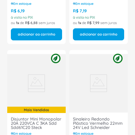
Em estoque
Em estoque
R$
6
,
19
R$
7
,
19
à vista no PIX
à vista no PIX
ou
1
de
R$
6
,
88
sem juros
ou
1
de
R$
7
,
99
sem juros
adicionar ao carrinho
adicionar ao carrinho
Mais Vendidos
Disjuntor Mini Monopolar
Sinaleiro Redondo
20A 220VCA C 3KA Sdd
Plástico Vermelho 22mm
Sdd61C20 Steck
24V Led Schneider
Em estoque
Em estoque