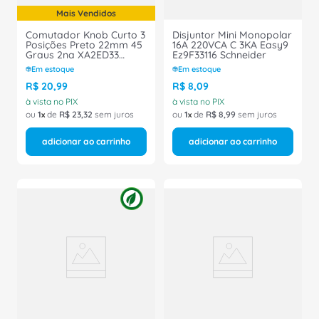
Mais Vendidos
Comutador Knob Curto 3
Disjuntor Mini Monopolar
Posições Preto 22mm 45
16A 220VCA C 3KA Easy9
Graus 2na XA2ED33
Ez9F33116 Schneider
Schneider
Em estoque
Em estoque
R$
20
,
99
R$
8
,
09
à vista no PIX
à vista no PIX
ou
1
de
R$
23
,
32
sem juros
ou
1
de
R$
8
,
99
sem juros
adicionar ao carrinho
adicionar ao carrinho