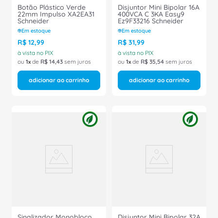
Botão Plástico Verde
Disjuntor Mini Bipolar 16A
22mm Impulso XA2EA31
400VCA C 3KA Easy9
Schneider
Ez9F33216 Schneider
Em estoque
Em estoque
R$
12
,
99
R$
31
,
99
à vista no PIX
à vista no PIX
ou
1
de
R$
14
,
43
sem juros
ou
1
de
R$
35
,
54
sem juros
adicionar ao carrinho
adicionar ao carrinho
Sinalizador Monobloco
Disjuntor Mini Bipolar 32A