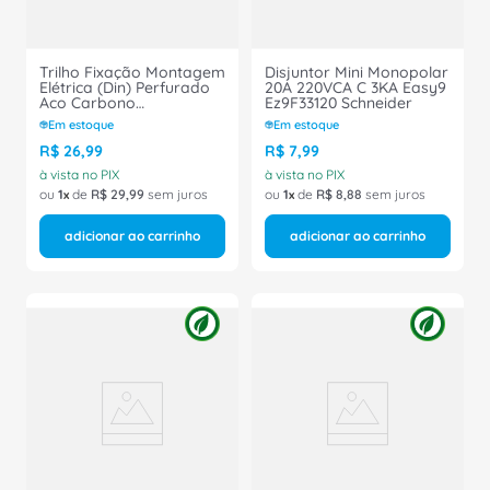
Trilho Fixação Montagem
Disjuntor Mini Monopolar
Elétrica (Din) Perfurado
20A 220VCA C 3KA Easy9
Aco Carbono
Ez9F33120 Schneider
Galvanizado Eletrolitico
Em estoque
Em estoque
35 X 7,5 X 2000 Mm
1206421 Phoenix Contact
R$
26
,
99
R$
7
,
99
à vista no PIX
à vista no PIX
ou
1
de
R$
29
,
99
sem juros
ou
1
de
R$
8
,
88
sem juros
adicionar ao carrinho
adicionar ao carrinho