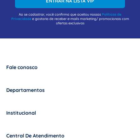
ENTRAR NA LISTA VIP
Ao se cadastrar, você confirma que aceitou nossas
Políticas de
Privacidade
e gostaria de receber e-mails marketing/ promocionais com
ofertas exclusivas
Fale conosco
+
Departamentos
+
Institucional
+
Central De Atendimento
+