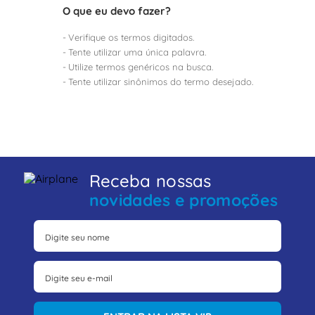
8
º
dps
O que eu devo fazer?
9
º
orion schneider
Verifique os termos digitados.
10
º
caixa passagem
Tente utilizar uma única palavra.
Utilize termos genéricos na busca.
Tente utilizar sinônimos do termo desejado.
Receba nossas
novidades e promoções