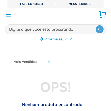
FALE CONOSCO
MEUS PEDIDOS
Digite o que você está procurando
Informe seu CEP
TERMOS MAIS BUSCADOS
1
º
disjuntor
2
º
cabo flexivel
Mais Vendidos
3
º
cabo
4
º
contator
5
º
tomada
6
º
barramento
7
º
fita isolante
Nenhum produto encontrado