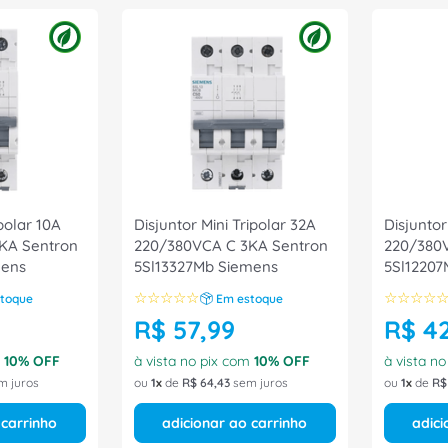
polar 10A
Disjuntor Mini Tripolar 32A
Disjuntor
KA Sentron
220/380VCA C 3KA Sentron
220/380
mens
5Sl13327Mb Siemens
5Sl12207
☆
☆
☆
☆
☆
☆
☆
☆
☆
toque
Em estoque
R$
57
,
99
R$
4
m
10
% OFF
à vista no pix com
10
% OFF
à vista n
m juros
ou
1
de
R$
64
,
43
sem juros
ou
1
de
R$
 carrinho
adicionar ao carrinho
adici