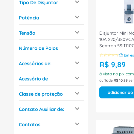
Acessórios
Tipo De Disjuntor
Disjuntor
Fusível
Caixa Moldada
Potência
Relés
Diferencial Residual
480W
Bloco de contato
Mini
Tensão
Disjuntor Mini M
60W
Botão
10A 220/380VCA
Motor
24V
Sentron 5Sl1110
96W
Controlador Lógico
Número de Polos
24/230V
Programável
☆
☆
☆
☆
☆
960W
Em es
1 Polo
60V
Conectores
R$
9
,
89
Acessórios de:
288W
2 Polos
125V
Chave fim de curso
Controlador Lógico
72W
à vista no pix co
3 Polos
Acessório de
Programável
400V
ou
1
de
R$
10
,
99
sem
31,2W
Ver mais 19
3 Polos + Neutro
Chave Segurança
Chaves de Partida Suave
500V
30W
adicionar ao
Classe de proteção
4 Polos
Servomotor
240W
IP20
Inversor de frequência
Contato Auxiliar de:
15W
Classe I
Barramento
Bloco de Contato
Contatos
Bloco de Contato
Chave Seccionadora