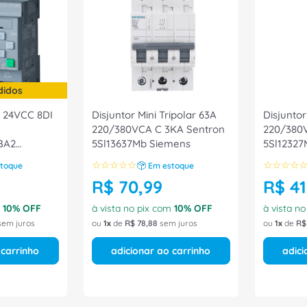
didos
 24VCC 8DI
Disjuntor Mini Tripolar 63A
Disjuntor
220/380VCA C 3KA Sentron
220/380
BA2
5Sl13637Mb Siemens
5Sl12327
☆
☆
☆
☆
☆
☆
☆
☆
☆
toque
Em estoque
R$
70
,
99
R$
41
m
10
% OFF
à vista no pix com
10
% OFF
à vista n
em juros
ou
1
de
R$
78
,
88
sem juros
ou
1
de
R$
 carrinho
adicionar ao carrinho
adici