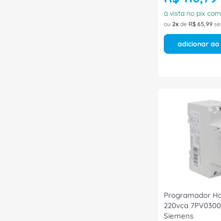
à vista no pix co
ou
2
de
R$
65
,
99
se
adicionar ao
Programador Hor
220vca 7PV030
Siemens