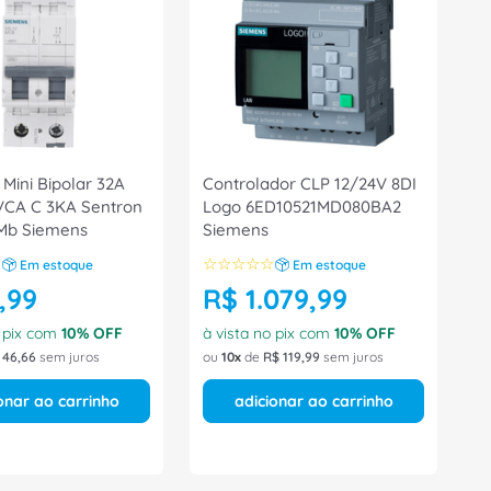
 Mini Bipolar 32A
Controlador CLP 12/24V 8DI
VCA C 3KA Sentron
Logo 6ED10521MD080BA2
Mb Siemens
Siemens
☆
☆
☆
☆
☆
☆
Em estoque
Em estoque
,
99
R$
1
.
079
,
99
o pix com
10
% OFF
à vista no pix com
10
% OFF
46
,
66
sem juros
ou
10
de
R$
119
,
99
sem juros
onar ao carrinho
adicionar ao carrinho