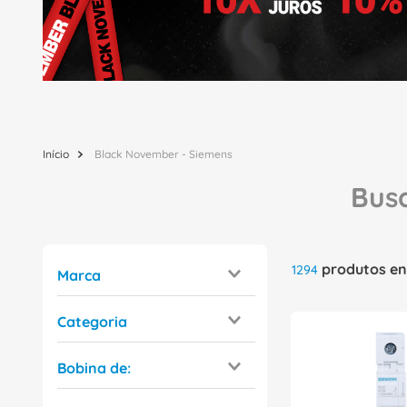
Black November - Siemens
produtos
1294
Marca
Siemens
Categoria
Disjuntor
Bobina de:
Contator
Contator