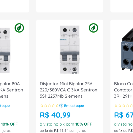
ipolar 80A
Disjuntor Mini Bipolar 25A
Bloco Con
KA Sentron
220/380VCA C 3KA Sentron
Contator
mens
5Sl12257Mb Siemens
3RH29111
☆
☆
☆
☆
☆
☆
☆
☆
☆
toque
Em estoque
R$
40
,
99
R$
6
m
10
% OFF
à vista no pix com
10
% OFF
à vista n
 juros
ou
1
de
R$
45
,
54
sem juros
ou
1
de
R$