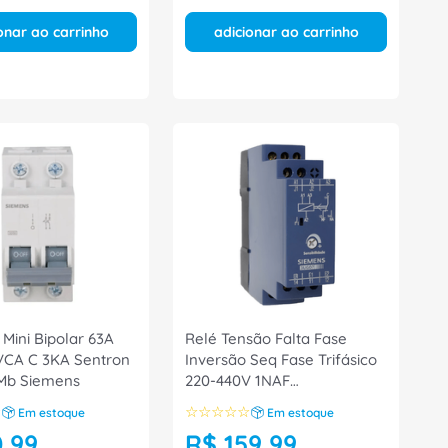
onar ao carrinho
adicionar ao carrinho
 Mini Bipolar 63A
Relé Tensão Falta Fase
VCA C 3KA Sentron
Inversão Seq Fase Trifásico
Mb Siemens
220-440V 1NAF
3UG07181XK00 Siemens
☆
☆
☆
☆
☆
☆
Em estoque
Em estoque
0
,
99
R$
159
,
99