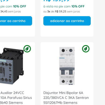
o pix com
10
% OFF
à vista no pix com
10
% OFF
34
,
43
sem juros
ou
3
de
R$
59
,
25
sem juros
onar ao carrinho
adicionar ao carrinho
 Auxiliar 24VCC
Disjuntor Mini Bipolar 6A
10A Parafuso Sirius
220/380VCA C 3KA Sentron
Bb40 Siemens
5Sl12067Mb Siemens