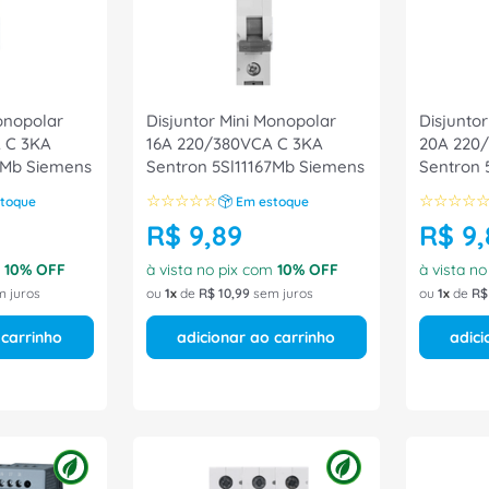
onopolar
Disjuntor Mini Monopolar
Disjunto
 C 3KA
16A 220/380VCA C 3KA
20A 220
7Mb Siemens
Sentron 5Sl11167Mb Siemens
Sentron 
Siemens
☆
☆
☆
☆
☆
☆
☆
☆
☆
toque
Em estoque
R$
9
,
89
R$
9
,
m
10
% OFF
à vista no pix com
10
% OFF
à vista n
 juros
ou
1
de
R$
10
,
99
sem juros
ou
1
de
R$
 carrinho
adicionar ao carrinho
adici