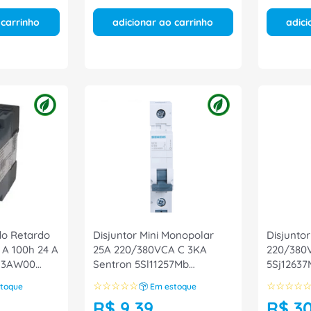
 carrinho
adicionar ao carrinho
adici
do Retardo
Disjuntor Mini Monopolar
Disjuntor
 A 100h 24 A
25A 220/380VCA C 3KA
220/380
113AW00
Sentron 5Sl11257Mb
5Sj12637
Siemens
☆
☆
☆
☆
☆
☆
☆
☆
☆
toque
Em estoque
R$
9
,
39
R$
3