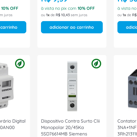
m
10
% OFF
à vista no pix com
10
% OFF
à vista n
m juros
ou
1
de
R$
10
,
43
sem juros
ou
1
de
R$
 carrinho
adicionar ao carrinho
adici
ário Digital
Dispositivo Contra Surto Clii
Contator
00AN00
Monopolar 20/45Ka
3NA+1NF 
5SD76614MB Siemens
3Rh21311