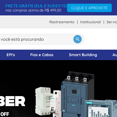
FRETE GRÁTIS (SUL E SUDESTE)
CLIQUE E APROVEITE
nas compras acima de R$ 499,00
Rastreamento
Institucional
Servi
DOS
ocê está procurando
EPI's
Fios e Cabos
Smart Building
Au