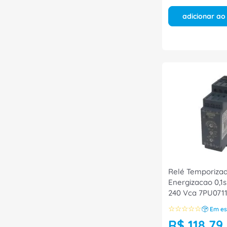
adicionar ao
Relé Temporiza
Energizacao 0,1s
240 Vca 7PU07
Siemens
☆
☆
☆
☆
☆
Em es
R$
118
,
79