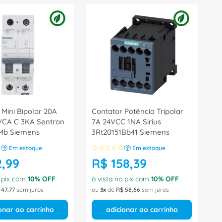
 Mini Bipolar 20A
Contator Potência Tripolar
VCA C 3KA Sentron
7A 24VCC 1NA Sirius
Mb Siemens
3Rt20151Bb41 Siemens
☆
☆
☆
☆
☆
☆
Em estoque
Em estoque
2
,
99
R$
158
,
39
o pix com
10
% OFF
à vista no pix com
10
% OFF
47
,
77
sem juros
ou
3
de
R$
58
,
66
sem juros
onar ao carrinho
adicionar ao carrinho