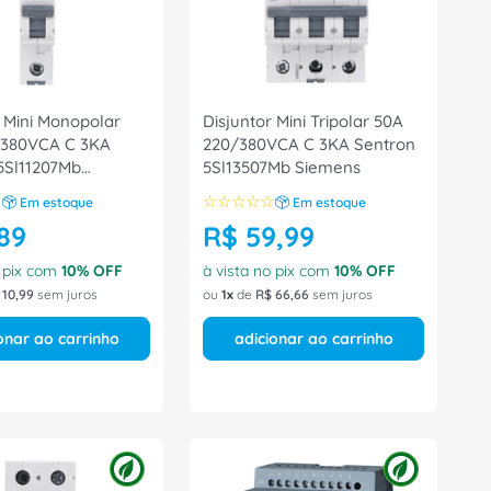
r Mini Monopolar
Disjuntor Mini Tripolar 50A
/380VCA C 3KA
220/380VCA C 3KA Sentron
5Sl11207Mb
5Sl13507Mb Siemens
☆
☆
☆
☆
☆
☆
Em estoque
Em estoque
89
R$
59
,
99
o pix com
10
% OFF
à vista no pix com
10
% OFF
10
,
99
sem juros
ou
1
de
R$
66
,
66
sem juros
onar ao carrinho
adicionar ao carrinho