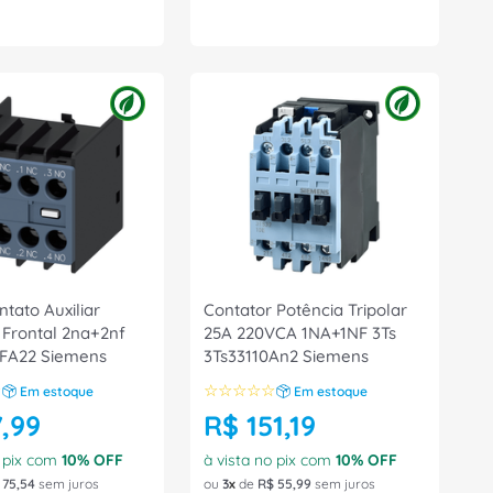
tato Auxiliar
Contator Potência Tripolar
 Frontal 2na+2nf
25A 220VCA 1NA+1NF 3Ts
FA22 Siemens
3Ts33110An2 Siemens
☆
☆
☆
☆
☆
☆
Em estoque
Em estoque
7
,
99
R$
151
,
19
o pix com
10
% OFF
à vista no pix com
10
% OFF
75
,
54
sem juros
ou
3
de
R$
55
,
99
sem juros