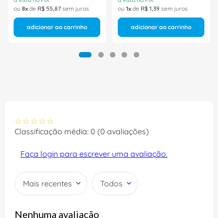
ou
8
de
R$
55
,
87
sem juros
ou
1
de
R$
1
,
39
sem juros
adicionar ao carrinho
adicionar ao carrinho
☆
☆
☆
☆
☆
Classificação média: 0
(0 avaliações)
Faça login para escrever uma avaliação.
Mais recentes
Todos
Nenhuma avaliação