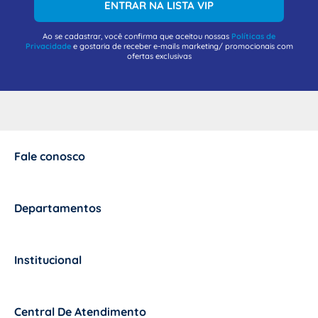
ENTRAR NA LISTA VIP
Ao se cadastrar, você confirma que aceitou nossas
Políticas de
Privacidade
e gostaria de receber e-mails marketing/ promocionais com
ofertas exclusivas
Fale conosco
+
Departamentos
+
Institucional
+
Central De Atendimento
+