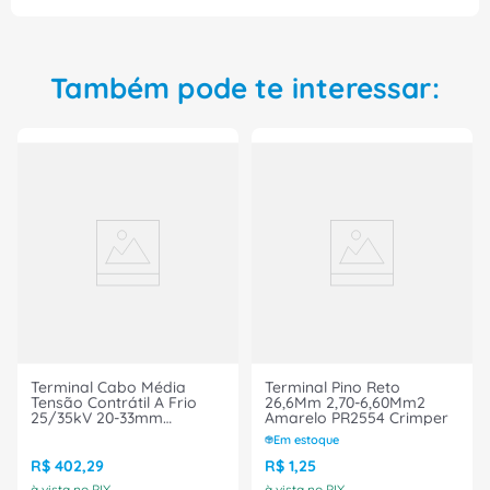
elétrica de alta qualidade em seus projetos. Ele é a
escolha segura e eficiente para quem se preocupa
com a qualidade e eficiência das instalações
elétricas. Aproveite!
Também pode te interessar:
Terminal Cabo Média
Terminal Pino Reto
Tensão Contrátil A Frio
26,6Mm 2,70-6,60Mm2
25/35kV 20-33mm
Amarelo PR2554 Crimper
Interno/externo
Em estoque
TM35C35E Prysmian
R$
402
,
29
R$
1
,
25
à vista no PIX
à vista no PIX