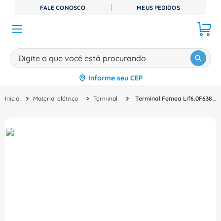
FALE CONOSCO
MEUS PEDIDOS
Digite o que você está procurando
Informe seu CEP
TERMOS MAIS BUSCADOS
Material elétrico
Terminal
Terminal Femea Lif6.0F638R 4 6Mm2 6,3Mm Am Weidmuller Conexel
1
º
disjuntor
2
º
cabo flexivel
3
º
cabo
4
º
contator
5
º
tomada
6
º
barramento
7
º
fita isolante