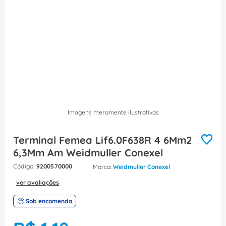
8
º
dps
9
º
orion schneider
10
º
caixa passagem
Imagens meramente ilustrativas
Terminal Femea Lif6.0F638R 4 6Mm2
6,3Mm Am Weidmuller Conexel
:
9200570000
Weidmuller Conexel
ver avaliações
Sob encomenda