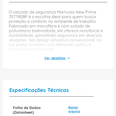
O calçado de segurança Marluvas New Prime
70T19EBP é a escolha ideal para quem busca
proteção e conforto no ambiente de trabalho.
Fabricado em microfibra e com solado de
poliuretano bidensidade, ele oferece resistência e
durabilidade, garantindo segurança em diversas
situações. Seu design simples e convencional, na
cor preta, combina com diferentes estilos e
ambientes profissionais.
Além de atender à norma NBR 16603/2017, este
tênis conta com um sistema de elástico que
proporciona um ajuste perfeito aos pés, facilitando
o calce e oferecendo maior conforto durante o uso
prolongado. Com a qualidade Marluvas, você
pode confiar que está investindo em um produto
que alia segurança e praticidade, ideal para quem
Especificações Técnicas
precisa de um calçado confiável no dia a dia.
Folha de Dados
Baixar
arquivo
(Datasheet)