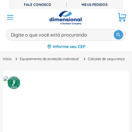
FALE CONOSCO
MEUS PEDIDOS
Digite o que você está procurando
Informe seu CEP
TERMOS MAIS BUSCADOS
Equipamento de proteção individual
Calçado de segurança
1
º
disjuntor
2
º
cabo flexivel
3
º
cabo
4
º
contator
5
º
tomada
6
º
barramento
7
º
fita isolante