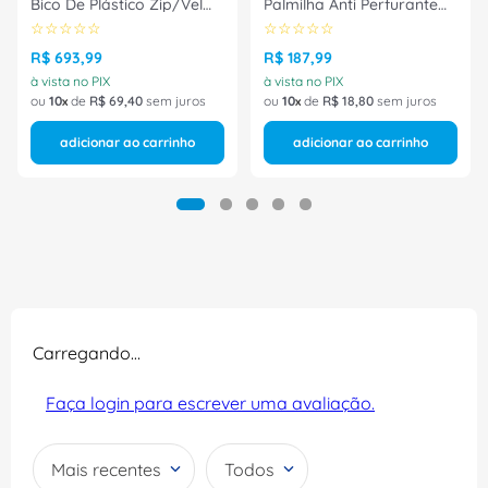
Bico De Plástico Zip/Vel
Palmilha Anti Perfurante
6033BPBL4400LL
Preta 5218BELB1602LL
☆
☆
☆
☆
☆
☆
☆
☆
☆
☆
Tamanho 37 CA 26556
Tamanho 37 CA 30540
Bracol
Bracol
R$
693
,
99
R$
187
,
99
à vista no PIX
à vista no PIX
ou
10
de
R$
69
,
40
sem juros
ou
10
de
R$
18
,
80
sem juros
adicionar ao carrinho
adicionar ao carrinho
Carregando…
Faça login para escrever uma avaliação.
Mais recentes
Todos