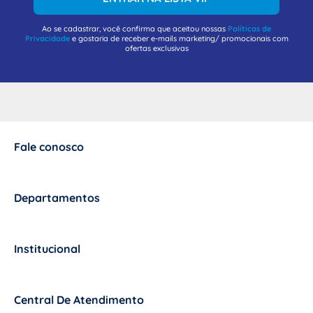
Ao se cadastrar, você confirma que aceitou nossas
Políticas de
Privacidade
e gostaria de receber e-mails marketing/ promocionais com
ofertas exclusivas
Fale conosco
+
Departamentos
+
Institucional
+
Central De Atendimento
+