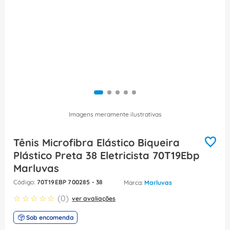
8
º
dps
9
º
orion schneider
10
º
caixa passagem
Imagens meramente ilustrativas
Tênis Microfibra Elástico Biqueira
Plástico Preta 38 Eletricista 70T19Ebp
Marluvas
:
70T19EBP 700285 - 38
Marluvas
☆
☆
☆
☆
☆
(
0
)
ver avaliações
Sob encomenda