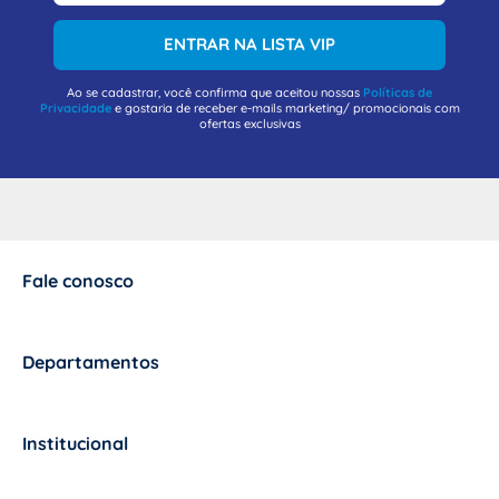
ENTRAR NA LISTA VIP
Ao se cadastrar, você confirma que aceitou nossas
Políticas de
Privacidade
e gostaria de receber e-mails marketing/ promocionais com
ofertas exclusivas
Fale conosco
+
Departamentos
+
Institucional
+