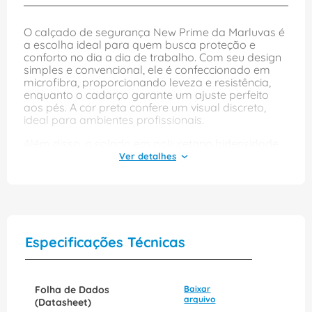
O calçado de segurança New Prime da Marluvas é
a escolha ideal para quem busca proteção e
conforto no dia a dia de trabalho. Com seu design
simples e convencional, ele é confeccionado em
microfibra, proporcionando leveza e resistência,
enquanto o cadarço garante um ajuste perfeito
aos pés. A cor preta confere um visual discreto,
ideal para ambientes profissionais.
Além disso, o solado em poliuretano bidensidade
oferece excelente absorção de impactos e
durabilidade, tornando-o adequado para diversas
atividades. O modelo 70T18COBPHIDRO é perfeito
para quem precisa de um calçado que suporte
longas jornadas, mantendo os pés confortáveis e
seguros. Invista na qualidade e proteção que o
New Prime proporciona para o seu trabalho.
Especificações Técnicas
Folha de Dados
Baixar
arquivo
(Datasheet)