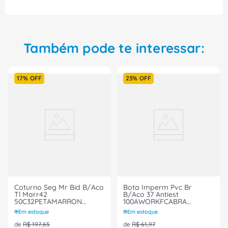
Também pode te interessar:
17%
OFF
23%
OFF
Coturno Seg Mr Bid B/Aco
Bota Imperm Pvc Br
Tl Marr42
B/Aco 37 Antiest
50C32PETAMARRON
100AWORKFCABRA
Marluvas
Marluvas
Em estoque
Em estoque
de
R$
197
,
65
de
R$
61
,
97