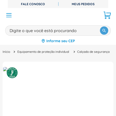
FALE CONOSCO
MEUS PEDIDOS
Digite o que você está procurando
Informe seu CEP
TERMOS MAIS BUSCADOS
Equipamento de proteção individual
Calçado de segurança
1
º
disjuntor
2
º
cabo flexivel
3
º
cabo
4
º
contator
5
º
tomada
6
º
barramento
7
º
dps