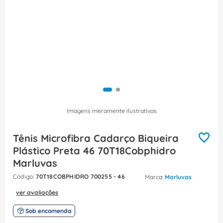
8
º
fita isolante
9
º
caixa passagem
10
º
disjuntor motor
Imagens meramente ilustrativas
Tênis Microfibra Cadarço Biqueira
Plástico Preta 46 70T18Cobphidro
Marluvas
:
70T18COBPHIDRO 700255 - 46
Marluvas
ver avaliações
Sob encomenda