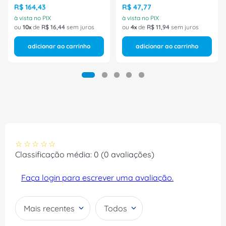
R$
164
,
43
R$
47
,
77
à vista no PIX
à vista no PIX
ou
10
de
R$
16
,
44
sem juros
ou
4
de
R$
11
,
94
sem juros
adicionar ao carrinho
adicionar ao carrinho
☆
☆
☆
☆
☆
Classificação média: 0
(0 avaliações)
Faça login para escrever uma avaliação.
Mais recentes
Todos