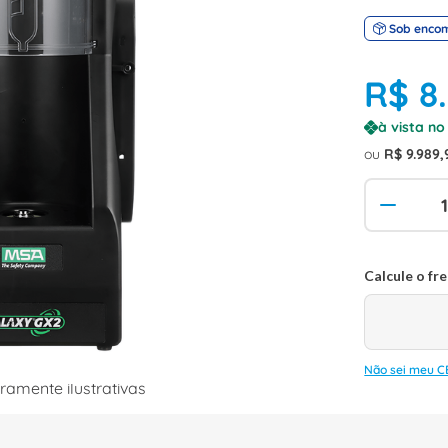
Sob enco
R$
8
.
à vista n
ou
R$
9
.
989
,
Não sei meu C
amente ilustrativas