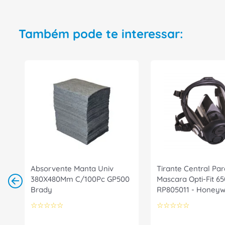
Também pode te interessar:
Absorvente Manta Univ
Tirante Central Par
380X480Mm C/100Pc GP500
Mascara Opti-Fit 6
Brady
RP805011 - Honeyw
☆
☆
☆
☆
☆
☆
☆
☆
☆
☆