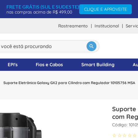
FRETE GRÁTIS (SUL E SUDESTE)
CLIQUE E APROVEITE
nas compras acima de R$ 499,00
Rastreamento
Institucional
Servi
ocê está procurando
DOS
EPI's
Fios e Cabos
Smart Building
Au
Suporte Eletrônico Galaxy GX2 para Cilindro com Regulador 10105756 MSA
Suporte 
com Reg
:
1010
☆
☆
☆
☆
☆