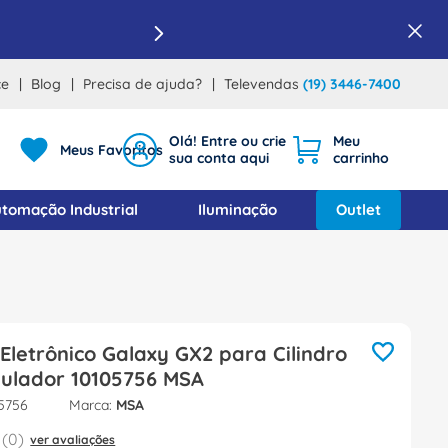
ce
Blog
Precisa de ajuda?
Televendas
(19) 3446-7400
Meus Favoritos
tomação Industrial
Iluminação
Outlet
Eletrônico Galaxy GX2 para Cilindro
ulador 10105756 MSA
5756
MSA
(
0
)
ver avaliações