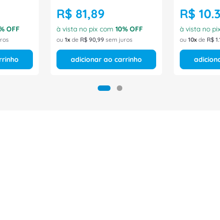
R$
81
,
89
R$
10
.
% OFF
à vista no pix com
10
% OFF
à vista no p
ros
ou
1
de
R$
90
,
99
sem juros
ou
10
de
R$
1
.
rrinho
adicionar ao carrinho
adicion