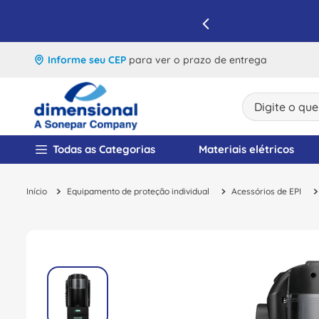
IQUE E APROVEITE
Informe seu CEP
para ver o prazo de entrega
Digite o que v
TERMOS MAIS BUSCA
Todas as Categorias
Materiais elétricos
1
º
disjuntor
Equipamento de proteção individual
Acessórios de EPI
2
º
cabo flexivel
3
º
cabo
4
º
contator
5
º
tomada
6
º
fita isolante
7
º
dps