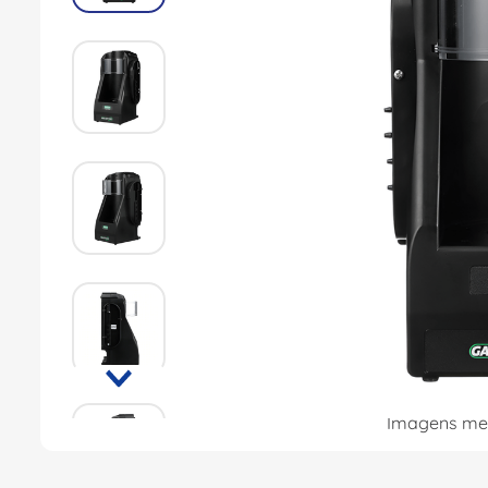
8
º
caixa passagem
9
º
orion schneider
10
º
disjuntor motor
Imagens mer