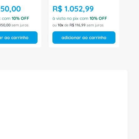
350
,
00
R$
1
.
052
,
99
ix com
10
% OFF
à vista no pix com
10
% OFF
150
,
00
sem juros
ou
10
de
R$
116
,
99
sem juros
ar ao carrinho
adicionar ao carrinho