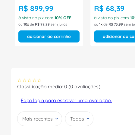
R$
899
,
99
R$
68
,
39
à vista no pix com
10
% OFF
à vista no pix com
10
ou
10
de
R$
99
,
99
sem juros
ou
1
de
R$
75
,
99
sem ju
adicionar ao carrinho
adicionar ao ca
☆
☆
☆
☆
☆
Classificação média: 0
(0 avaliações)
Faça login para escrever uma avaliação.
Mais recentes
Todos