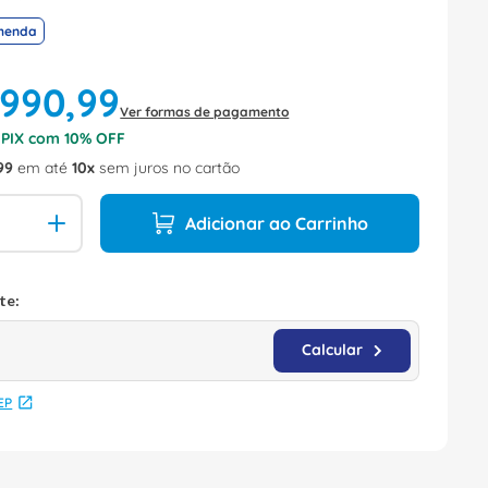
menda
990
,
99
Ver formas de pagamento
o PIX com
10
% OFF
99
em até
10
sem juros no cartão
Adicionar ao Carrinho
EP