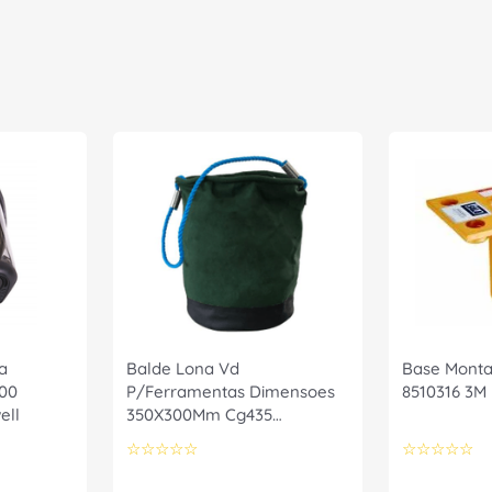
a
Balde Lona Vd
Base Monta
500
P/Ferramentas Dimensoes
8510316 3M
ell
350X300Mm Cg435
010212110 Carbografite
☆
☆
☆
☆
☆
☆
☆
☆
☆
☆