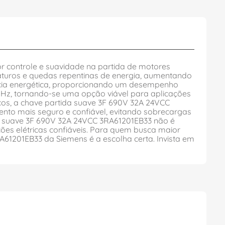
r controle e suavidade na partida de motores
aturos e quedas repentinas de energia, aumentando
ciência energética, proporcionando um desempenho
60Hz, tornando-se uma opção viável para aplicações
cos, a chave partida suave 3F 690V 32A 24VCC
ento mais seguro e confiável, evitando sobrecargas
da suave 3F 690V 32A 24VCC 3RA61201EB33 não é
es elétricas confiáveis. Para quem busca maior
A61201EB33 da Siemens é a escolha certa. Invista em