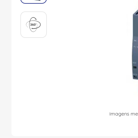
8
º
fita isolante
9
º
caixa passagem
10
º
disjuntor motor
Imagens mer