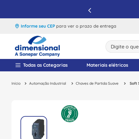
IQUE E APROVEITE
Informe seu CEP
para ver o prazo de entrega
Digite o que v
TERMOS MAIS BUSCA
Todas as Categorias
Materiais elétricos
1
º
disjuntor
Automação Industrial
Chaves de Partida Suave
Soft 
2
º
cabo flexivel
3
º
cabo
4
º
contator
5
º
tomada
6
º
barramento
7
º
dps