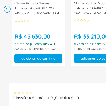
Chave Partida Suave
Chave Partida Sua
Trifasico 200-480V 570A
Trifasico 200-480V
24Vca/Vcc 3RW55482HF04
24Vca/Vcc 3RW55
Siemens
Siemens
☆
☆
☆
☆
☆
☆
☆
☆
☆
☆
R$
45
.
630
,
00
R$
33
.
210
,
0
à vista no pix com
10
% OFF
à vista no pix com
10
ou
10
de
R$
5
.
070
,
00
sem juros
ou
10
de
R$
3
.
690
,
00
se
adicionar ao carrinho
adicionar ao ca
☆
☆
☆
☆
☆
Classificação média: 0
(0 avaliações)