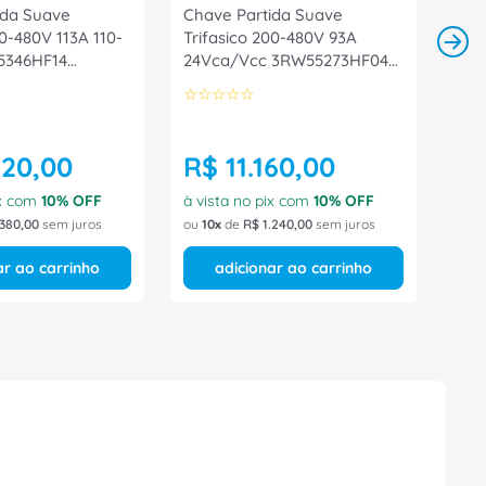
ida Suave
Chave Partida Suave
00-480V 113A 110-
Trifasico 200-480V 93A
5346HF14
24Vca/Vcc 3RW55273HF04
Siemens
☆
☆
☆
☆
☆
420
,
00
R$
11
.
160
,
00
ix com
10
% OFF
à vista no pix com
10
% OFF
380
,
00
sem juros
ou
10
de
R$
1
.
240
,
00
sem juros
ar ao carrinho
adicionar ao carrinho