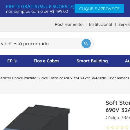
FRETE GRÁTIS (SUL E SUDESTE)
CLIQUE E APROVEITE
nas compras acima de R$ 499,00
Rastreamento
Institucional
Servi
ocê está procurando
DOS
EPI's
Fios e Cabos
Smart Building
Au
Starter Chave Partida Suave Trifásico 690V 32A 24Vcc 3RA61201EB33 Siemens
Soft Sta
690V 32
:
3RA
☆
☆
☆
☆
☆