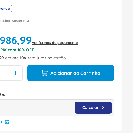
menda
produto sustentável
986
,
99
Ver formas de pagamento
o PIX com
10
% OFF
99
em até
10
sem juros no cartão
Adicionar ao Carrinho
EP