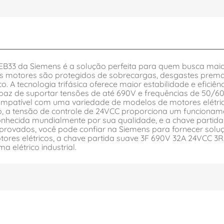
B33 da Siemens é a solução perfeita para quem busca maio
 os motores são protegidos de sobrecargas, desgastes prem
co. A tecnologia trifásica oferece maior estabilidade e efi
capaz de suportar tensões de até 690V e frequências de 50/
compatível com uma variedade de modelos de motores elétri
sso, a tensão de controle de 24VCC proporciona um funcionam
econhecida mundialmente por sua qualidade, e a chave parti
ovados, você pode confiar na Siemens para fornecer soluçõ
otores elétricos, a chave partida suave 3F 690V 32A 24VCC 3R
a elétrico industrial.