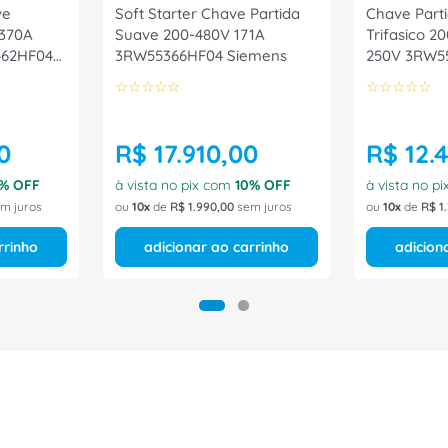
ve
Soft Starter Chave Partida
Chave Part
 370A
Suave 200-480V 171A
Trifasico 2
462HF04
3RW55366HF04 Siemens
250V 3RW5
Siemens
☆
☆
☆
☆
☆
☆
☆
☆
☆
☆
0
R$
17
.
910
,
00
R$
12
.
% OFF
à vista no pix com
10
% OFF
à vista no p
m juros
ou
10
de
R$
1
.
990
,
00
sem juros
ou
10
de
R$
1
.
rrinho
adicionar ao carrinho
adicion