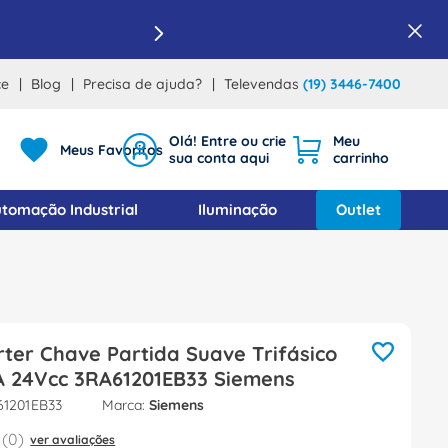
ce
Blog
Precisa de ajuda?
Televendas
(19) 3446-7400
Meus Favoritos
tomação Industrial
Iluminação
Outlet
rter Chave Partida Suave Trifásico
A 24Vcc 3RA61201EB33 Siemens
61201EB33
Siemens
(
0
)
ver avaliações