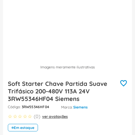
8
º
caixa passagem
9
º
orion schneider
10
º
disjuntor motor
Imagens meramente ilustrativas
Soft Starter Chave Partida Suave
Trifásico 200-480V 113A 24V
3RW55346HF04 Siemens
:
3RW55346HF04
Siemens
☆
☆
☆
☆
☆
(
0
)
ver avaliações
Em estoque