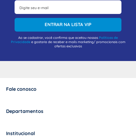
ENTRAR NA LISTA VIP
Ao se cadastrar, você confirma que aceitou nossas
Políticas de
Privacidade
e gostaria de receber e-mails marketing/ promocionais com
ofertas exclusivas
Fale conosco
+
Departamentos
+
Institucional
+