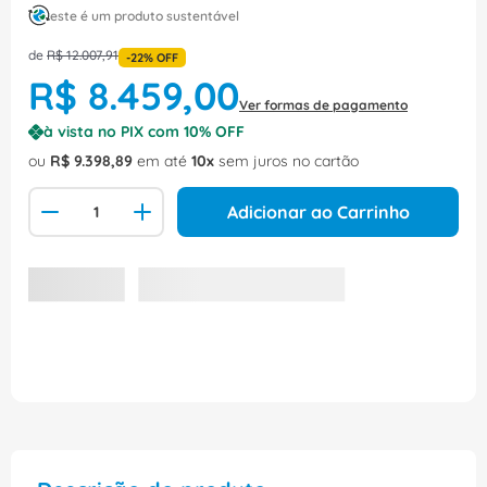
este é um produto sustentável
de
R$
12
.
007
,
91
-
22%
OFF
R$
8
.
459
,
00
Ver formas de pagamento
à vista no PIX com
10
% OFF
ou
R$
9
.
398
,
89
em até
10
sem juros no cartão
Adicionar ao Carrinho