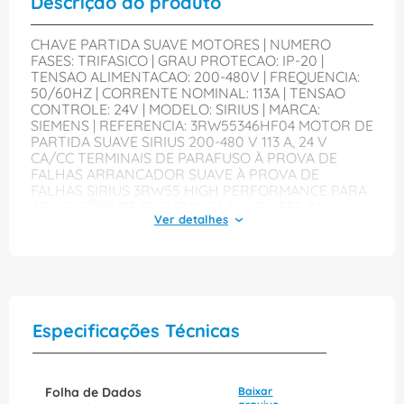
Descrição do produto
CHAVE PARTIDA SUAVE MOTORES | NUMERO
FASES: TRIFASICO | GRAU PROTECAO: IP-20 |
TENSAO ALIMENTACAO: 200-480V | FREQUENCIA:
50/60HZ | CORRENTE NOMINAL: 113A | TENSAO
CONTROLE: 24V | MODELO: SIRIUS | MARCA:
SIEMENS | REFERENCIA: 3RW55346HF04 MOTOR DE
PARTIDA SUAVE SIRIUS 200-480 V 113 A, 24 V
CA/CC TERMINAIS DE PARAFUSO À PROVA DE
FALHAS ARRANCADOR SUAVE À PROVA DE
FALHAS SIRIUS 3RW55 HIGH PERFORMANCE PARA
APLICAÇÕES DE SEGURANÇA EXIGENTES PARA O
ARRANQUE E A PARAGEM SUAVES DE MOTORES
TRIFÁSICOS ASSÍNCRONOS. ARRANQUE
CONTÍNUO, REDUÇÃO DE PICOS DE CORRENTE,
PREVENÇÃO DE OSCILAÇÕES DA TENSÃO DE REDE
NO ARRANQUE, ALÍVIO DA REDE DE
ALIMENTAÇÃO, REDUÇÃO DA CARGA MECÂNICA NA
UNIDADE PROPULSORA, POUPANÇAS
Especificações Técnicas
SIGNIFICATIVAS NO ESPAÇO E NA CABLAGEM EM
COMPARAÇÃO COM OS ARRANCADORES EM
TRIÂNGULO-ESTRELA E CONVERSORES DE
FREQUÊNCIA, COMUTAÇÃO ISENTA DE
Folha de Dados
Baixar
MANUTENÇÃO E MANUSEAMENTO MUITO SIMPLES.