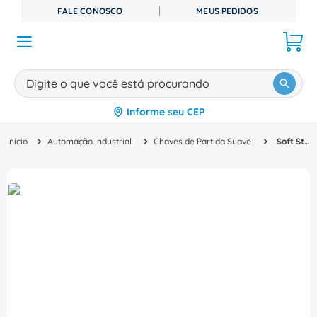
FALE CONOSCO
MEUS PEDIDOS
Digite o que você está procurando
Informe seu CEP
TERMOS MAIS BUSCADOS
Automação Industrial
Chaves de Partida Suave
Soft Starter Chave Partida Suave Trifásico 200-480V 113A 24V 3RW55346HF04 Siemens
1
º
disjuntor
2
º
cabo flexivel
3
º
cabo
4
º
contator
5
º
tomada
6
º
fita isolante
7
º
dps