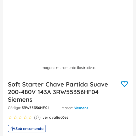
8
º
caixa passagem
9
º
orion schneider
10
º
disjuntor motor
Imagens meramente ilustrativas
Soft Starter Chave Partida Suave
200-480V 143A 3RW55356HF04
Siemens
:
3RW55356HF04
Siemens
☆
☆
☆
☆
☆
(
0
)
ver avaliações
Sob encomenda