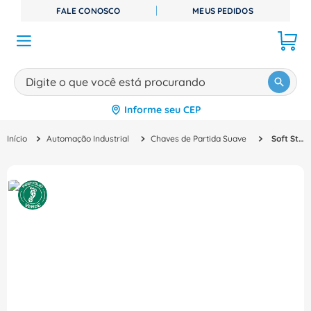
FALE CONOSCO
MEUS PEDIDOS
Digite o que você está procurando
Informe seu CEP
TERMOS MAIS BUSCADOS
Automação Industrial
Chaves de Partida Suave
Soft Starter Chave Partida Suave 200-480V 143A 3RW55356HF04 Siemens
1
º
disjuntor
2
º
cabo flexivel
3
º
cabo
4
º
contator
5
º
tomada
6
º
fita isolante
7
º
dps