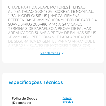
CHAVE PARTIDA SUAVE MOTORES | TENSAO
ALIMENTACAO: 200-480V | CORRENTE NOMINAL:
143A | MODELO: SIRIUS | MARCA: SIEMENS |
REFERENCIA: 3RW55356HF04 MOTOR DE PARTIDA
SUAVE SIRIUS 200-480 V 143 A, 24 V CA/CC
TERMINAIS DE PARAFUSO À PROVA DE FALHAS
ARRANCADOR SUAVE À PROVA DE FALHAS SIRIUS
3RW55 HIGH PERFORMANCE PARA APLICAÇÕES
DE SEGURANÇA EXIGENTES PARA O ARRANQUE E
A PARAGEM SUAVES DE MOTORES TRIFÁSICOS
ASSÍNCRONOS. ARRANQUE CONTÍNUO, REDUÇÃO
DE PICOS DE CORRENTE, PREVENÇÃO DE
OSCILAÇÕES DA TENSÃO DE REDE NO ARRANQUE,
ALÍVIO DA REDE DE ALIMENTAÇÃO, REDUÇÃO DA
CARGA MECÂNICA NA UNIDADE PROPULSORA,
POUPANÇAS SIGNIFICATIVAS NO ESPAÇO E NA
CABLAGEM EM COMPARAÇÃO COM OS
ARRANCADORES EM TRIÂNGULO-ESTRELA E
Especificações Técnicas
CONVERSORES DE FREQUÊNCIA, COMUTAÇÃO
ISENTA DE MANUTENÇÃO E MANUSEAMENTO
MUITO SIMPLES. O BYPASS INTEGRADO PERMITE O
FORMATO EXTREMAMENTE COMPACTO, POUPA
Folha de Dados
Baixar
ENERGIA E GARANTE UM AQUECIMENTO MAIS
arquivo
(Datasheet)
REDUZIDO NO ARMÁRIO DE DISTRIBUIÇÃO. AS