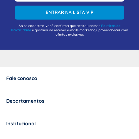
ENTRAR NA LISTA VIP
Ao se cadastrar, você confirma que aceitou nossas
Políticas de
Privacidade
e gostaria de receber e-mails marketing/ promocionais com
ofertas exclusivas
Fale conosco
+
Departamentos
+
Institucional
+