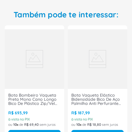
Também pode te interessar:
Bota Bombeiro Vaqueta
Bota Vaqueta Elástico
Preta Mono Cano Longo
Bidensidade Bico De Aço
Bico De Plástico Zip/Vel
Palmilha Anti Perfurante
6033BPBL4400LL
Preta 5218BELB1602LL
Tamanho 37 CA 26556
Tamanho 37 CA 30540
R$
693
,
99
R$
187
,
99
Bracol
Bracol
à vista no PIX
à vista no PIX
ou
10
de
R$
69
,
40
sem juros
ou
10
de
R$
18
,
80
sem juros