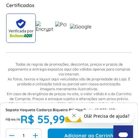
Certificados
Todas as regras de promoções, descontos, preços e prazos de
pagamento e entrega expostos aqui são válidos apenas para compras
via internet.
As fotos, textos e layout aqui veiculados são de propriedade da Loja. É
proibida a utilização total ou parcial sem nossa autorização.
Imagens meramente ilustrativas.
Em caso de divergência de preços no site, o valor válido é o do Carrinho
de Compras. Preços e estoque sujeito a alterações sem aviso prévio.
©Todos direitos reservados 2021 - Dimensional Brasil Soluções Ltda. -
CNPJ: 06.913.480/0015-63 - Avenida Armando Ragonha, 190 - Bairro
Sapato Vaqueta Cadarço Biqueira Plástico Preta 42 11Sfs48Bp
Village Limeira. Pavilhão Sítio São João - Limeira - SP / CEP: 13.481-316
R$
55
,
99
Marluvas
R$
66
,
76
-
7%
OFF
Adicionar ao Carrinho