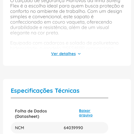
O calçado de segurança Marluvas da linha Safety
Flex é a escolha ideal para quem busca proteção e
conforto no ambiente de trabalho. Com um design
simples e convencional, este sapato é
confeccionado em couro vaqueta, oferecendo
durabilidade e resistência, além de um visual
elegante na cor preta.
Equipado com cadarços e solado de poliuretano
bidensidade, o modelo 11SFS48BP proporciona
excelente aderência e conforto durante longos
períodos de uso. Ideal para profissionais que
necessitam de segurança sem abrir mão do bem-
estar, esse calçado é perfeito para diversas
aplicações, garantindo a proteção necessária em
diferentes setores.
Especificações Técnicas
Folha de Dados
Baixar
arquivo
(Datasheet)
NCM
64039990