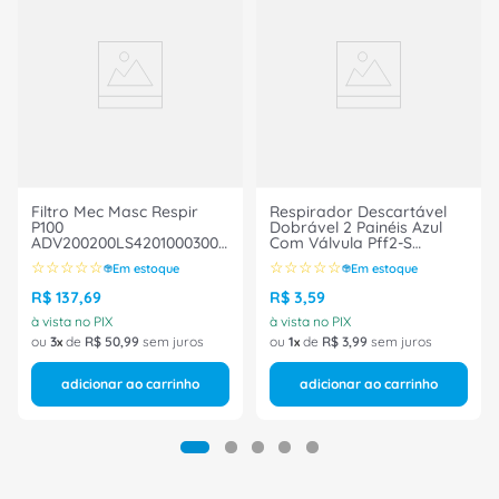
Filtro Mec Masc Respir
Respirador Descartável
P100
Dobrável 2 Painéis Azul
ADV200200LS42010003000TWIN
Com Válvula Pff2-S
- Msa
Maskface 515106 Air
☆
☆
☆
☆
☆
☆
☆
☆
☆
☆
Em estoque
Em estoque
Safety
R$
137
,
69
R$
3
,
59
à vista no PIX
à vista no PIX
ou
3
de
R$
50
,
99
sem juros
ou
1
de
R$
3
,
99
sem juros
adicionar ao carrinho
adicionar ao carrinho