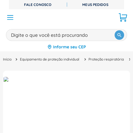
FALE CONOSCO
MEUS PEDIDOS
Digite o que você está procurando
Informe seu CEP
TERMOS MAIS BUSCADOS
Equipamento de proteção individual
Proteção respiratória
1
º
disjuntor
2
º
cabo flexivel
3
º
cabo
4
º
contator
5
º
tomada
6
º
fita isolante
7
º
dps