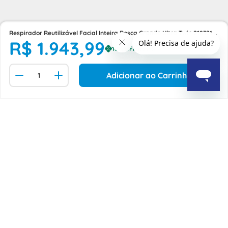
Respirador Reutilizável Facial Inteira Rosca Grande Ultra Twin 218321
R$
1
.
943
,
99
Msa
Adicionar ao Carrinho