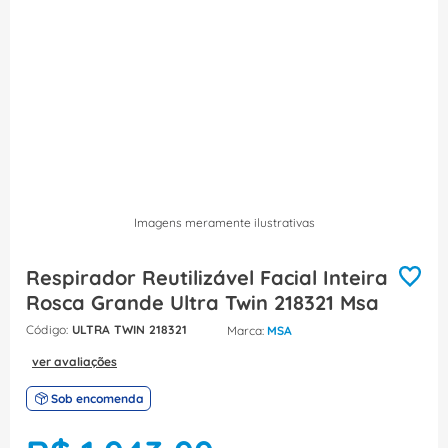
8
º
caixa passagem
9
º
orion schneider
10
º
disjuntor motor
Imagens meramente ilustrativas
Respirador Reutilizável Facial Inteira
Rosca Grande Ultra Twin 218321 Msa
:
ULTRA TWIN 218321
MSA
ver avaliações
Sob encomenda