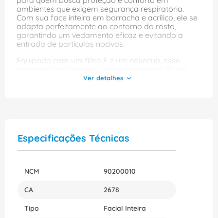
para quem busca proteção e conforto em
ambientes que exigem segurança respiratória.
Com sua face inteira em borracha e acrílico, ele se
adapta perfeitamente ao contorno do rosto,
garantindo um vedamento eficaz e evitando a
entrada de partículas nocivas.
Equipado com um filtro F e um nosecup, esse
respirador proporciona uma experiência de uso
mais agradável, minimizando a sensação de
desconforto durante longos períodos. Sua rosca
grande facilita a troca dos filtros, tornando a
manutenção prática e rápida, ideal para
profissionais que precisam de um equipamento
confiável e durável em suas atividades diárias.
Especificações Técnicas
NCM
90200010
CA
2678
Tipo
Facial Inteira