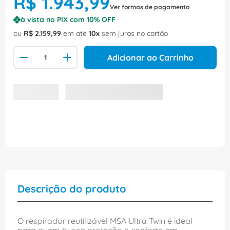
R$
1
.
943
,
99
Ver formas de pagamento
à vista no PIX com
10
% OFF
ou
R$
2
.
159
,
99
em até
10
sem juros no cartão
Adicionar ao Carrinho
Descrição do produto
O respirador reutilizável MSA Ultra Twin é ideal