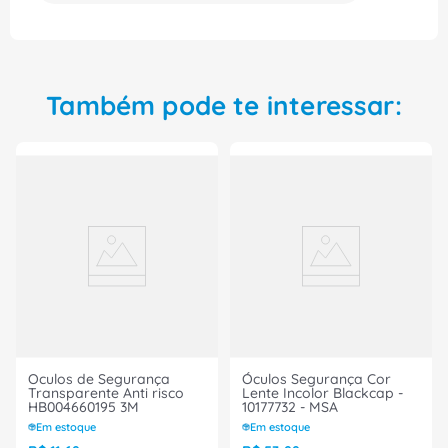
Adquira agora mesmo e mantenha-se seguro
enquanto trabalha. Garantimos que você ficará
satisfeito com a qualidade deste óculos de
segurança líder de mercado. Faça sua escolha,
invista na sua proteção, invista no Óculos de
Também pode te interessar:
Segurança VICSA Fênix, código de referência
VIC51110IN.
Oculos de Segurança
Óculos Segurança Cor
Transparente Anti risco
Lente Incolor Blackcap -
HB004660195 3M
10177732 - MSA
Em estoque
Em estoque