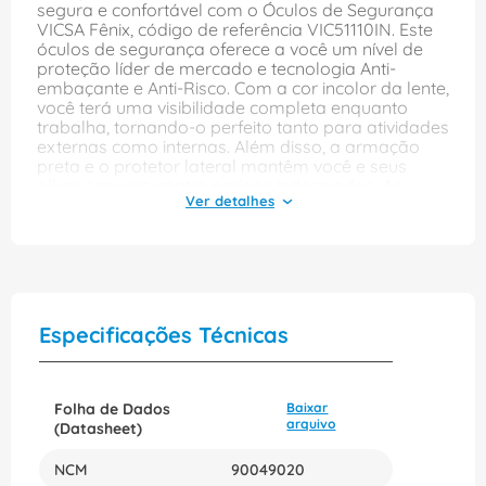
segura e confortável com o Óculos de Segurança
VICSA Fênix, código de referência VIC51110IN. Este
óculos de segurança oferece a você um nível de
proteção líder de mercado e tecnologia Anti-
embaçante e Anti-Risco. Com a cor incolor da lente,
você terá uma visibilidade completa enquanto
trabalha, tornando-o perfeito tanto para atividades
externas como internas. Além disso, a armação
preta e o protetor lateral mantêm você e seus
olhos seguros contra perigos indesejados. Ao
escolher o óculos de segurança VICSA, você pode
ter a certeza da sua escolha de qualidade superior
graças à marca e competência da VICSA. Este
produto é o companheiro perfeito para
profissionais de todos os ramos, desde
trabalhadores da construção civil até profissionais
de laboratórios. O Óculos de Segurança VICSA
Especificações Técnicas
Fênix, código de referência VIC51110IN, foi
projetado para oferecer um grande conforto, com
tamanho único capaz de se ajustar à maioria dos
rostos, tornando-o ainda mais atraente. O que
Folha de Dados
Baixar
você está esperando para proteger seus olhos
arquivo
(Datasheet)
sem negligenciar a estética? Adquira agora o
Óculos de Segurança VICSA Fênix, código de
NCM
90049020
referência VIC51110IN. Seus olhos agradecerão.