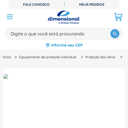
FALE CONOSCO
MEUS PEDIDOS
Digite o que você está procurando
Informe seu CEP
TERMOS MAIS BUSCADOS
Equipamento de proteção individual
Proteção dos olhos
Ó
1
º
disjuntor
2
º
cabo flexivel
3
º
cabo
4
º
contator
5
º
tomada
6
º
barramento
7
º
dps