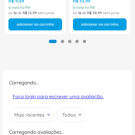
R$
11
,
69
R$
53
,
99
à vista no PIX
à vista no PIX
ou
1
de
R$
12
,
99
sem juros
ou
1
de
R$
59
,
99
sem juros
adicionar ao carrinho
adicionar ao carrinho
Carregando…
Faça login para escrever uma avaliação.
Mais recentes
Todos
Carregando avaliações…