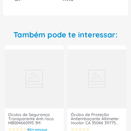
promoções e compre agora.
Também pode te interessar:
Oculos de Segurança
Óculos de Proteção
Transparente Anti risco
Antiembaçante Altimeter
HB004660195 3M
Incolor CA 35046 311775
MSA
☆
☆
☆
☆
☆
☆
☆
☆
☆
☆
Em estoque