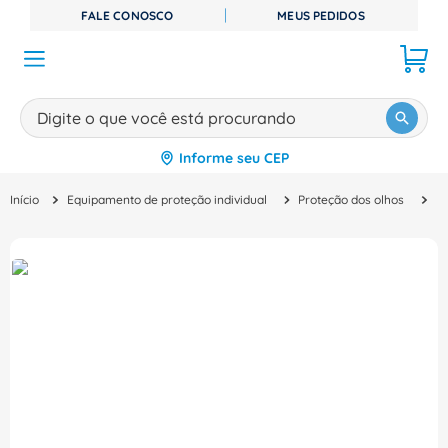
FALE CONOSCO
MEUS PEDIDOS
Digite o que você está procurando
Informe seu CEP
TERMOS MAIS BUSCADOS
Equipamento de proteção individual
Proteção dos olhos
Ó
1
º
disjuntor
2
º
cabo flexivel
3
º
cabo
4
º
contator
5
º
tomada
6
º
fita isolante
7
º
dps