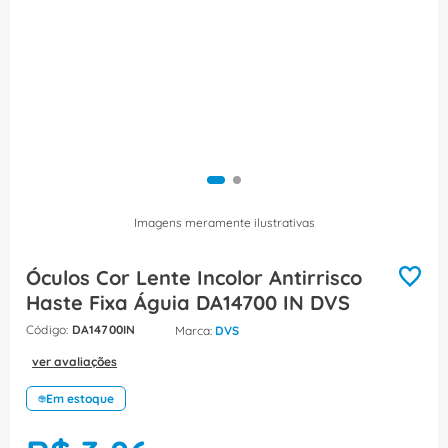
8
º
caixa passagem
9
º
orion schneider
10
º
disjuntor motor
Imagens meramente ilustrativas
Óculos Cor Lente Incolor Antirrisco
Haste Fixa Águia DA14700 IN DVS
:
DA14700IN
DVS
ver avaliações
Em estoque