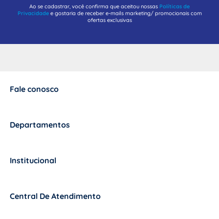
Ao se cadastrar, você confirma que aceitou nossas
Políticas de
Privacidade
e gostaria de receber e-mails marketing/ promocionais com
ofertas exclusivas
Fale conosco
+
Departamentos
+
Institucional
+
Central De Atendimento
+