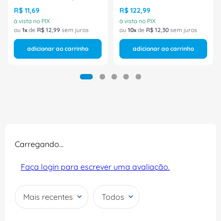
R$
11
,
69
R$
122
,
99
à vista no PIX
à vista no PIX
ou
1
de
R$
12
,
99
sem juros
ou
10
de
R$
12
,
30
sem juros
adicionar ao carrinho
adicionar ao carrinho
Carregando…
Faça login para escrever uma avaliação.
Mais recentes
Todos