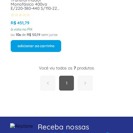
Transformador
Monofásico 400va
E/220-380-440 S/110-220
- Minuzzi
☆
☆
☆
☆
☆
R$
451
,
79
à vista no PIX
ou
10
de
R$
50
,
19
sem juros
adicionar ao carrinho
Você viu todos os
7
produtos
1
Receba nossas