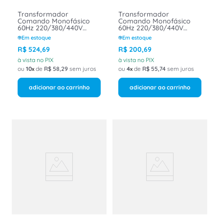
Transformador
Transformador
Comando Monofásico
Comando Monofásico
60Hz 220/380/440V
60Hz 220/380/440V
110/220V 500 VA
110/220V 100 VA
Em estoque
Em estoque
50TMC029 Minuzzi
10TMC029 Minuzzi
R$
524
,
69
R$
200
,
69
à vista no PIX
à vista no PIX
ou
10
de
R$
58
,
29
sem juros
ou
4
de
R$
55
,
74
sem juros
adicionar ao carrinho
adicionar ao carrinho