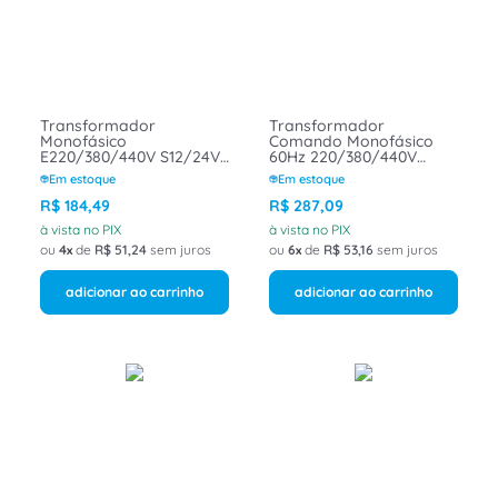
8
º
caixa passagem
9
º
orion schneider
10
º
disjuntor motor
Transformador
Transformador
Monofásico
Comando Monofásico
E220/380/440V S12/24V
60Hz 220/380/440V
100VA 10TMC067 Minuzzi
110/220V 200VA
Em estoque
Em estoque
20TMC029 Minuzzi
R$
184
,
49
R$
287
,
09
à vista no PIX
à vista no PIX
ou
4
de
R$
51
,
24
sem juros
ou
6
de
R$
53
,
16
sem juros
adicionar ao carrinho
adicionar ao carrinho