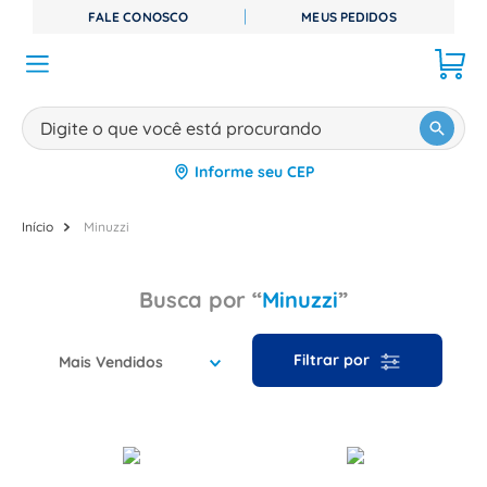
FALE CONOSCO
MEUS PEDIDOS
Digite o que você está procurando
Informe seu CEP
TERMOS MAIS BUSCADOS
1
º
disjuntor
Minuzzi
2
º
cabo flexivel
Minuzzi
3
º
cabo
4
º
contator
Mais Vendidos
5
º
tomada
6
º
fita isolante
7
º
dps