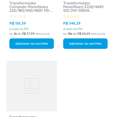
Transformador
Transformador
Comando Monofásico
Monofásico E220/440V
220/380/440/480V 110-
S12/24V 500VA
220V 50VA TMC
50TMC067 Minuzzi
☆
☆
☆
☆
☆
☆
☆
☆
☆
☆
5TMC898 Minuzzi
R$
156
,
59
R$
546
,
29
à vista no PIX
à vista no PIX
ou
3
de
R$
57
,
99
sem juros
ou
10
de
R$
60
,
69
sem juros
adicionar ao carrinho
adicionar ao carrinho