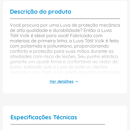
Descrição do produto
Você procura por uma Luva de proteção mecânica
de alta qualidade e durabilidade? Então a Luva
Tátil Volk é ideal para você! Fabricada com
materiais de primeira linha, a Luva Tátil Volk é feita
com poliamida e poliuretano, proporcionando
conforto e proteção para suas mãos durante as
atividades com risco de lesões. Seu punho elástico
garante um ajuste firme e confortável ao redor do
pulso, evitando que a Luva se solte ou deslize
durante o uso. Com a cor preta elegante e discreta,
a Luva Tátil Volk é ainda mais versátil e pode ser
usada em diversas atividades, desde trabalhos
manuais até em ambientes de trabalho mais
pesados. E como se não bastasse, a Luva Tátil
Volk é sensível ao toque, proporcionando uma
experiência tátil como nenhum outro produto no
mercado. A Luva Tátil Volk está disponível no
tamanho 9/G, garantindo um encaixe perfeito para
Especificações Técnicas
as mãos masculinas e femininas. E com o selo de
qualidade da marca Volk, você pode ter a certeza
de estar comprando um produto resistente, de alta