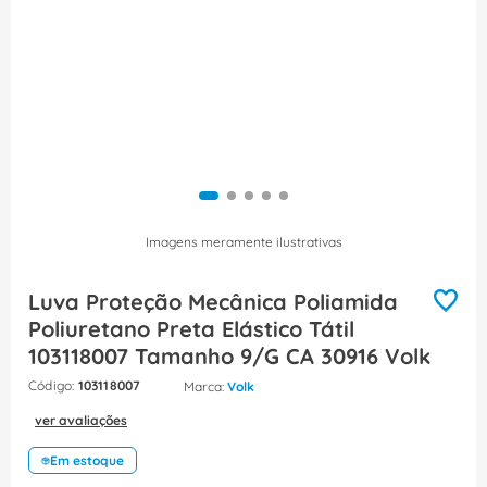
8
º
caixa passagem
9
º
orion schneider
10
º
disjuntor motor
Imagens meramente ilustrativas
Luva Proteção Mecânica Poliamida
Poliuretano Preta Elástico Tátil
103118007 Tamanho 9/G CA 30916 Volk
:
103118007
Volk
ver avaliações
Em estoque