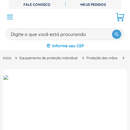
FALE CONOSCO
MEUS PEDIDOS
Digite o que você está procurando
Informe seu CEP
TERMOS MAIS BUSCADOS
Equipamento de proteção individual
Proteção das mãos
L
1
º
disjuntor
2
º
cabo flexivel
3
º
cabo
4
º
contator
5
º
tomada
6
º
fita isolante
7
º
dps