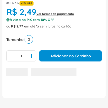
de
R$
3
,
12
-
11%
OFF
R$
2
,
49
Ver formas de pagamento
à vista no PIX com
10
% OFF
ou
R$
2
,
77
em até
1
sem juros no cartão
Tamanho
G
Adicionar ao Carrinho