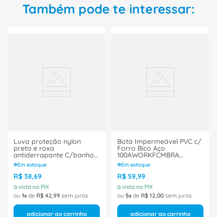
Também pode te interessar:
Luva proteção nylon
Bota Impermeável PVC c/
preta e roxa
Forro Bico Aço
antiderrapante C/banho
100AWORKFCMBRA
nitrílico reto curto 5dedos
Marluvas
Em estoque
Em estoque
G MAXIDRY 75400 Next
Safety
R$
38
,
69
R$
59
,
99
à vista no PIX
à vista no PIX
ou
1
de
R$
42
,
99
sem juros
ou
5
de
R$
12
,
00
sem juros
adicionar ao carrinho
adicionar ao carrinho