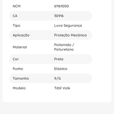
qualidade e que irá durar por muito tempo. Não
NCM
61161000
perca mais tempo e compre agora a Luva Tátil
Volk para se certificar de ter segurança e
CA
30916
qualidade em suas atividades. Proteja suas mãos
com a melhor opção de luvas mecânicas
Tipo
Luva Segurança
disponível no mercado. Adquira já!
Aplicação
Proteção Mecânica
Poliamida /
Material
Poliuretano
Cor
Preta
Punho
Elástico
Tamanho
9/G
Modelo
Tátil Volk