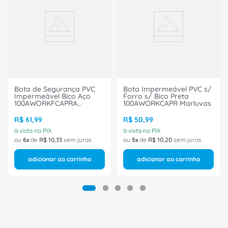
Bota de Segurança PVC
Bota Impermeável PVC s/
Impermeável Bico Aço
Forro s/ Bico Preta
100AWORKFCAPRA
100AWORKCAPR Marluvas
Marluvas
R$
61
,
99
R$
50
,
99
à vista no PIX
à vista no PIX
ou
6
de
R$
10
,
33
sem juros
ou
5
de
R$
10
,
20
sem juros
adicionar ao carrinho
adicionar ao carrinho