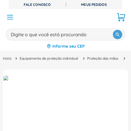
FALE CONOSCO
MEUS PEDIDOS
Digite o que você está procurando
Informe seu CEP
TERMOS MAIS BUSCADOS
Equipamento de proteção individual
Proteção das mãos
L
1
º
disjuntor
2
º
cabo flexivel
3
º
cabo
4
º
contator
5
º
tomada
6
º
fita isolante
7
º
dps