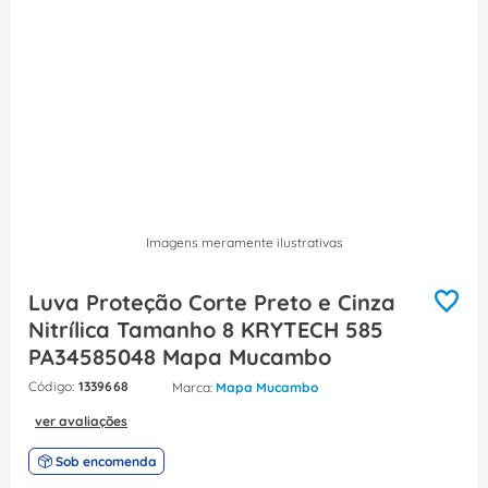
8
º
caixa passagem
9
º
orion schneider
10
º
disjuntor motor
Imagens meramente ilustrativas
Luva Proteção Corte Preto e Cinza
Nitrílica Tamanho 8 KRYTECH 585
PA34585048 Mapa Mucambo
:
1339668
Mapa Mucambo
ver avaliações
Sob encomenda