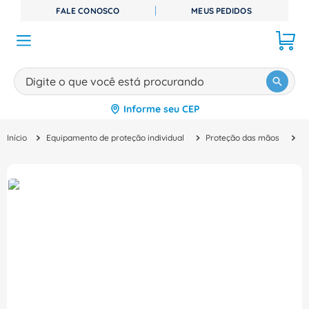
FALE CONOSCO
MEUS PEDIDOS
Digite o que você está procurando
Informe seu CEP
TERMOS MAIS BUSCADOS
Equipamento de proteção individual
Proteção das mãos
L
1
º
disjuntor
2
º
cabo flexivel
3
º
cabo
4
º
contator
5
º
tomada
6
º
barramento
7
º
fita isolante