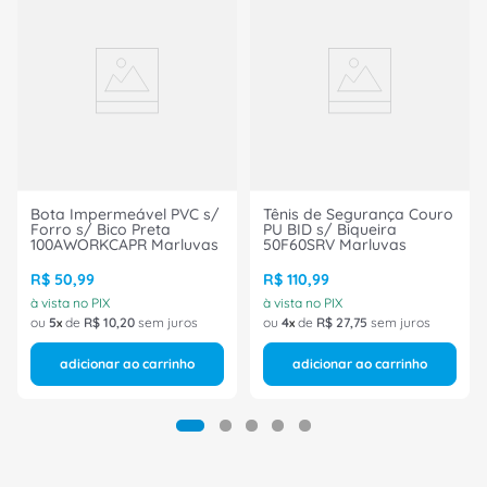
Bota Impermeável PVC s/
Tênis de Segurança Couro
Forro s/ Bico Preta
PU BID s/ Biqueira
100AWORKCAPR Marluvas
50F60SRV Marluvas
R$
50
,
99
R$
110
,
99
à vista no PIX
à vista no PIX
ou
5
de
R$
10
,
20
sem juros
ou
4
de
R$
27
,
75
sem juros
adicionar ao carrinho
adicionar ao carrinho