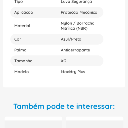
Tipo
Luva Segurança
Seja você um profissional da indústria química ou
apenas um entusiasta por segurança, a Luva
Aplicação
Proteção Mecânica
Maxidry Plus DA35530 é uma ótima escolha para
garantir a segurança necessária na realização de
Nylon / Borracha
suas atividades. Adquira agora a sua através do
Material
Nitrílica (NBR)
nosso site e proteja-se contra possíveis acidentes!
Cor
Azul/Preta
Palma
Antiderrapante
Tamanho
XG
Modelo
Maxidry Plus
Também pode te interessar: