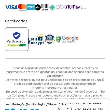
Certificados
Todas as regras de promoções, descontos, preços e prazos de
pagamento e entrega expostos aqui são válidos apenas para compras
via internet.
As fotos, textos e layout aqui veiculados são de propriedade da Loja. É
proibida a utilização total ou parcial sem nossa autorização.
Imagens meramente ilustrativas.
Em caso de divergência de preços no site, o valor válido é o do Carrinho
de Compras. Preços e estoque sujeito a alterações sem aviso prévio.
©Todos direitos reservados 2021 - Dimensional Brasil Soluções Ltda. -
CNPJ: 06.913.480/0015-63 - Avenida Armando Ragonha, 190 - Bairro
Luva Proteção Quimica Nylon/Nbr Azul/Preta Maxidry Plus DA35530
Village Limeira. Pavilhão Sítio São João - Limeira - SP / CEP: 13.481-316
Tamanho XG Danny