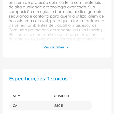
um item de proteção química feito com materiais
de alta qualidade e tecnologia avançada. Sua
composição em nylon e borracha nitrílica garante
segurança e conforto para quem a utiliza, além de
possuir uma cor azul/preta que a torna facilmente
visível em ambientes de trabalho mais escuros.
Com uma palma anti-derrapante, a Luva Maxidry
Plus permite uma melhor aderência e precisão
durante o uso, evitando acidentes e garantindo um
melhor desempenho em tarefas que exijam
atenção aos detalhes. O tamanho XG permite uma
maior adaptação a diferentes tamanhos de mão,
bem como uma maior liberdade de movimentos,
permitindo a realização de tarefas mais
complexas com maior facilidade. Além disso, a
Luva Maxidry Plus apresenta um modelo
tecnológico que a torna impermeável, protegendo
Especificações Técnicas
as mãos de derramamentos e exposições
químicas. Isso garante maior segurança e evita
possíveis acidentes com produtos químicos. Ideal
para trabalhos em indústrias químicas,
NCM
61161000
farmacêuticas, alimentícias e outras que envolvam
produtos químicos e manipulação de líquidos, a
CA
28011
Luva Maxidry Plus é uma opção versátil e eficiente
para garantir a segurança no local de trabalho.