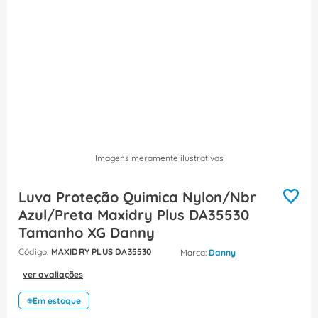
8
º
dps
9
º
orion schneider
10
º
caixa passagem
Imagens meramente ilustrativas
Luva Proteção Quimica Nylon/Nbr
Azul/Preta Maxidry Plus DA35530
Tamanho XG Danny
:
MAXIDRY PLUS DA35530
Danny
ver avaliações
Em estoque