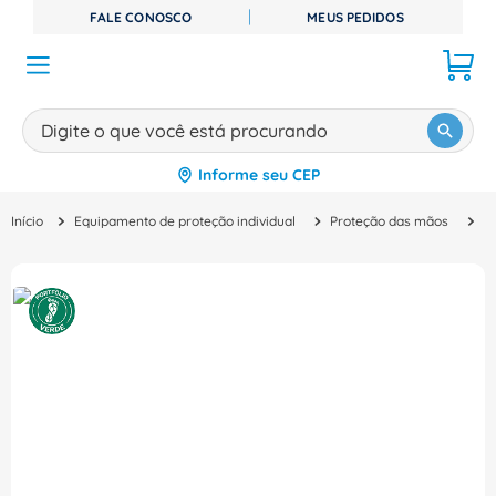
FALE CONOSCO
MEUS PEDIDOS
Digite o que você está procurando
Informe seu CEP
TERMOS MAIS BUSCADOS
Equipamento de proteção individual
Proteção das mãos
L
1
º
disjuntor
2
º
cabo flexivel
3
º
cabo
4
º
contator
5
º
tomada
6
º
barramento
7
º
fita isolante