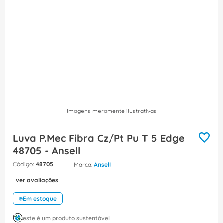
8
º
dps
9
º
orion schneider
10
º
caixa passagem
Imagens meramente ilustrativas
Luva P.Mec Fibra Cz/Pt Pu T 5 Edge
48705 - Ansell
:
48705
Ansell
ver avaliações
Em estoque
este é um produto sustentável