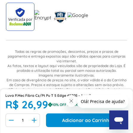
Todas as regras de promoções, descontos, preços e prazos de
pagamento e entrega expostos aqui são válidos apenas para compras
via internet.
As fotos, textos e layout aqui veiculados são de propriedade da Loja. É
proibida a utilização total ou parcial sem nossa autorização.
Imagens meramente ilustrativas.
Em caso de divergência de preços no site, o valor válido é o do Carrinho
de Compras. Preços e estoque sujeito a alterações sem aviso prévio.
©Todos direitos reservados 2021 - Dimensional Brasil Soluções Ltda. -
CNPJ: 06.913.480/0015-63 - Avenida Armando Ragonha, 190 - Bairro
Luva P.Mec Fibra Cz/Pt Pu T 5 Edge 48705 - Ansell
Village Limeira. Pavilhão Sítio São João - Limeira - SP / CEP: 13.481-316
R$
26
,
99
Adicionar ao Carrinho