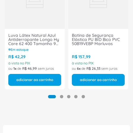
Luva Látex Natural Azul
Botina de Segurança
Antiderrapante Longo Hy
Elástica PU BID Bico PVC
Care 62 400 Tamanho 9
50B19VEBP Marluvas
CA 25850 Ansell
Em estoque
R$
42
,
29
R$
157
,
99
à vista no PIX
à vista no PIX
ou
1
de
R$
46
,
99
sem juros
ou
6
de
R$
26
,
33
sem juros
adicionar ao carrinho
adicionar ao carrinho