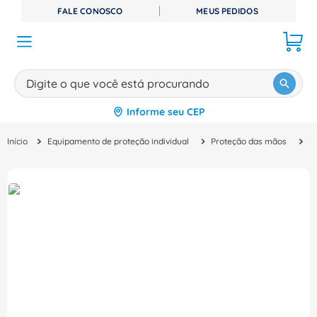
FALE CONOSCO
MEUS PEDIDOS
Digite o que você está procurando
Informe seu CEP
TERMOS MAIS BUSCADOS
Equipamento de proteção individual
Proteção das mãos
L
1
º
disjuntor
2
º
cabo flexivel
3
º
cabo
4
º
contator
5
º
tomada
6
º
fita isolante
7
º
dps