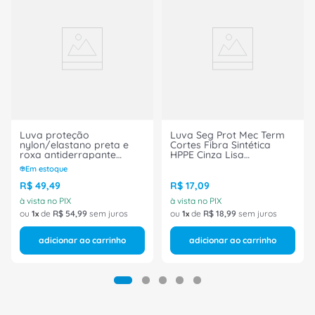
Luva proteção
Luva Seg Prot Mec Term
nylon/elastano preta e
Cortes Fibra Sintética
roxa antiderrapante
HPPE Cinza Lisa
C/banho nitrílico reta
Poliuretano T=10/EG 1 Par
Em estoque
curta P MAXIDRY TOTAL
Cut Smart 101512109 Volk
75200 Next Safety
CA 39416
R$
49
,
49
R$
17
,
09
à vista no PIX
à vista no PIX
ou
1
de
R$
54
,
99
sem juros
ou
1
de
R$
18
,
99
sem juros
adicionar ao carrinho
adicionar ao carrinho