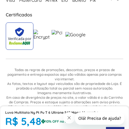
Certificados
Todas as regras de promoções, descontos, preços e prazos de
pagamento e entrega expostos aqui são válidos apenas para compras
via internet.
As fotos, textos e layout aqui veiculados são de propriedade da Loja. É
proibida a utilização total ou parcial sem nossa autorização.
Imagens meramente ilustrativas.
Em caso de divergência de preços no site, o valor válido é o do Carrinho
de Compras. Preços e estoque sujeito a alterações sem aviso prévio.
©Todos direitos reservados 2021 - Dimensional Brasil Soluções Ltda. -
CNPJ: 06.913.480/0015-63 - Avenida Armando Ragonha, 190 - Bairro
Luva Multitato Ny Pt Pu T 6 Ultrane 548 Mapa Mucambo
Village Limeira. Pavilhão Sítio São João - Limeira - SP / CEP: 13.481-316
R$
5
,
48