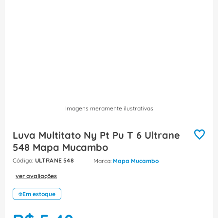
8
º
caixa passagem
9
º
orion schneider
10
º
disjuntor motor
Imagens meramente ilustrativas
Luva Multitato Ny Pt Pu T 6 Ultrane
548 Mapa Mucambo
:
ULTRANE 548
Mapa Mucambo
ver avaliações
Em estoque