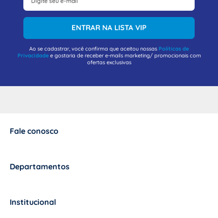
ENTRAR NA LISTA VIP
Ao se cadastrar, você confirma que aceitou nossas
Políticas de
Privacidade
e gostaria de receber e-mails marketing/ promocionais com
ofertas exclusivas
Fale conosco
+
Departamentos
+
Institucional
+