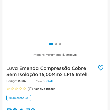
8
º
dps
9
º
orion schneider
10
º
caixa passagem
Imagens meramente ilustrativas
Luva Emenda Compressão Cobre
Sem Isolação 16,00Mm2 LF16 Intelli
:
16586
Intelli
☆
☆
☆
☆
☆
(
0
)
ver avaliações
Em estoque