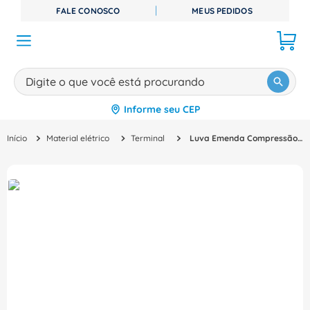
FALE CONOSCO
MEUS PEDIDOS
Digite o que você está procurando
Informe seu CEP
TERMOS MAIS BUSCADOS
Material elétrico
Terminal
Luva Emenda Compressão Cobre Sem Isolação 16,00Mm2 LF16 Intelli
1
º
disjuntor
2
º
cabo flexivel
3
º
cabo
4
º
contator
5
º
tomada
6
º
barramento
7
º
fita isolante