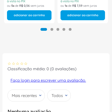
à vista no PIX
à vista no PIX
ou
5
de
R$
0
,
56
sem juros
ou
1
de
R$
7
,
59
sem juros
adicionar ao carrinho
adicionar ao carrinho
☆
☆
☆
☆
☆
Classificação média: 0
(0 avaliações)
Faça login para escrever uma avaliação.
Mais recentes
Todos
Nenhuma avaliação