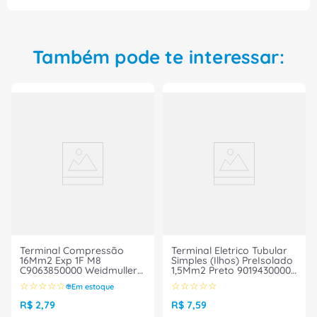
prático e seguro, garantindo excelência na
execução de projetos elétricos. Adquira essa luva
agora mesmo e tenha a certeza de um trabalho
bem feito!
Também pode te interessar:
Terminal Compressão
Terminal Eletrico Tubular
16Mm2 Exp 1F M8
Simples (Ilhos) PreIsolado
C9063850000 Weidmuller
1,5Mm2 Preto 9019430000
Conexel
Weidmuller Conexel
☆
☆
☆
☆
☆
☆
☆
☆
☆
☆
Em estoque
R$
2
,
79
R$
7
,
59