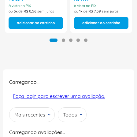
à vista no PIX
à vista no PIX
ou
5
de
R$
0
,
56
sem juros
ou
1
de
R$
7
,
59
sem juros
adicionar ao carrinho
adicionar ao carrinho
Carregando…
Faça login para escrever uma avaliação.
Mais recentes
Todos
Carregando avaliações…