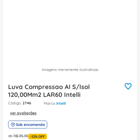
8
º
fita isolante
9
º
caixa passagem
10
º
disjuntor motor
Imagens meramente ilustrativas
Luva Compressao Al S/Isol
120,00Mm2 LAR60 Intelli
:
2746
Intelli
ver avaliações
Sob encomenda
de
R$
35
,
35
-
12%
OFF