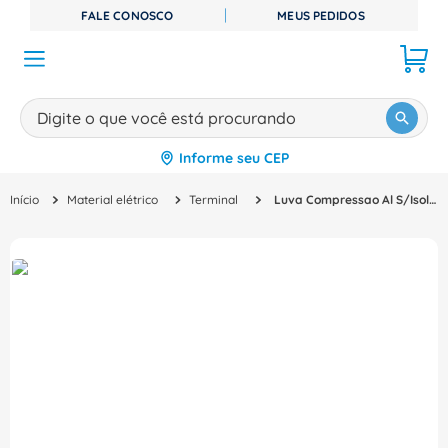
FALE CONOSCO
MEUS PEDIDOS
Digite o que você está procurando
Informe seu CEP
TERMOS MAIS BUSCADOS
Material elétrico
Terminal
Luva Compressao Al S/Isol 120,00Mm2 LAR60 Intelli
1
º
disjuntor
2
º
cabo flexivel
3
º
cabo
4
º
contator
5
º
tomada
6
º
barramento
7
º
dps