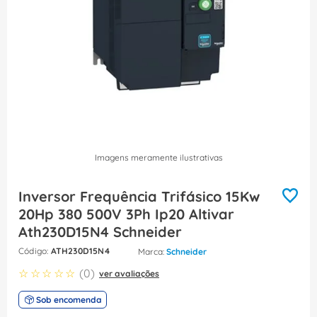
8
º
fita isolante
9
º
caixa passagem
10
º
disjuntor motor
Imagens meramente ilustrativas
Inversor Frequência Trifásico 15Kw
20Hp 380 500V 3Ph Ip20 Altivar
Ath230D15N4 Schneider
:
ATH230D15N4
Schneider
☆
☆
☆
☆
☆
(
0
)
ver avaliações
Sob encomenda