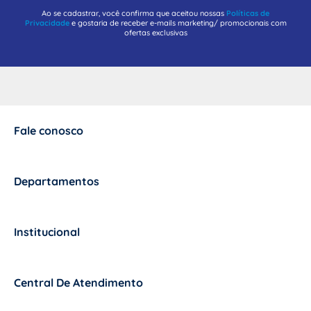
Ao se cadastrar, você confirma que aceitou nossas
Políticas de
Privacidade
e gostaria de receber e-mails marketing/ promocionais com
ofertas exclusivas
Fale conosco
+
Departamentos
+
Institucional
+
Central De Atendimento
+