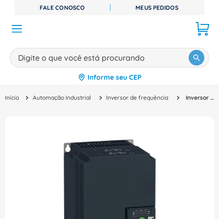
FALE CONOSCO
MEUS PEDIDOS
Digite o que você está procurando
Informe seu CEP
TERMOS MAIS BUSCADOS
Automação Industrial
Inversor de frequência
Inversor Frequência Trifásico 15Kw 20Hp 380 500V 3Ph Ip20 Altivar Ath230D15N4 Schneider
1
º
disjuntor
2
º
cabo flexivel
3
º
cabo
4
º
contator
5
º
tomada
6
º
barramento
7
º
dps