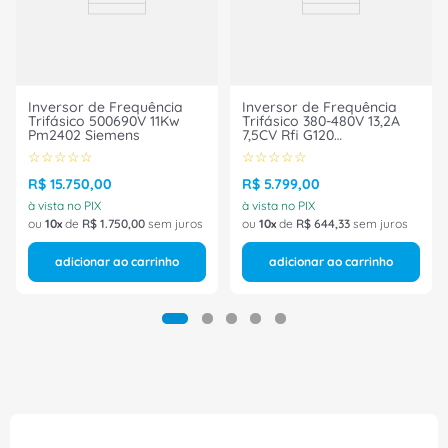
Inversor de Frequência
Inversor de Frequência
Trifásico 500690V 11Kw
Trifásico 380-480V 13,2A
Pm2402 Siemens
7,5CV Rfi G120
6SL32101PE214AL0 Siemens
☆
☆
☆
☆
☆
☆
☆
☆
☆
☆
R$
15
.
750
,
00
R$
5
.
799
,
00
à vista no PIX
à vista no PIX
ou
10
de
R$
1
.
750
,
00
sem juros
ou
10
de
R$
644
,
33
sem juros
adicionar ao carrinho
adicionar ao carrinho