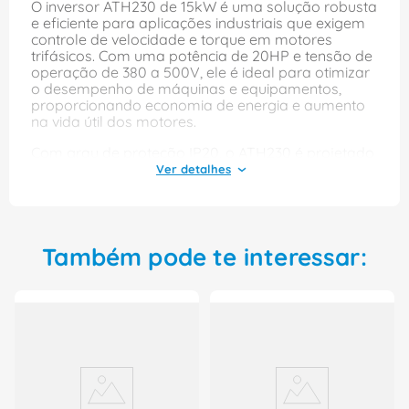
O inversor ATH230 de 15kW é uma solução robusta
e eficiente para aplicações industriais que exigem
controle de velocidade e torque em motores
trifásicos. Com uma potência de 20HP e tensão de
operação de 380 a 500V, ele é ideal para otimizar
o desempenho de máquinas e equipamentos,
proporcionando economia de energia e aumento
na vida útil dos motores.
Com grau de proteção IP20, o ATH230 é projetado
para ambientes internos, garantindo segurança e
durabilidade. Sua instalação e configuração são
simplificadas, permitindo que você aproveite
rapidamente todos os benefícios que esse inversor
pode oferecer, como maior controle sobre
processos e redução de custos operacionais.
Também pode te interessar: