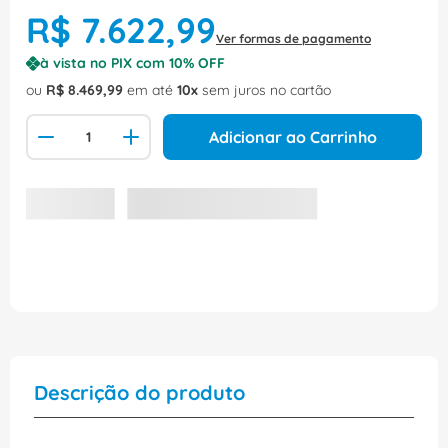
R$
7
.
622
,
99
Ver formas de pagamento
à vista no PIX com
10
% OFF
ou
R$
8
.
469
,
99
em até
10
sem juros no cartão
Adicionar ao Carrinho
Descrição do produto