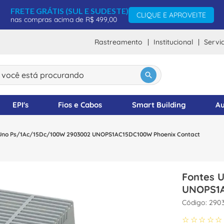
FRETE GRÁTIS (SUL E SUDESTE)
CLIQUE E APROVEITE
nas compras acima de R$ 499,00
Rastreamento
Institucional
Servi
ocê está procurando
DOS
EPI's
Fios e Cabos
Smart Building
Au
Uno Ps/1Ac/15Dc/100W 2903002 UNOPS1AC15DC100W Phoenix Contact
Fontes 
UNOPS1A
:
290
☆
☆
☆
☆
☆