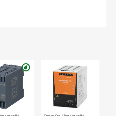
limentação
Fonte De Alimentação