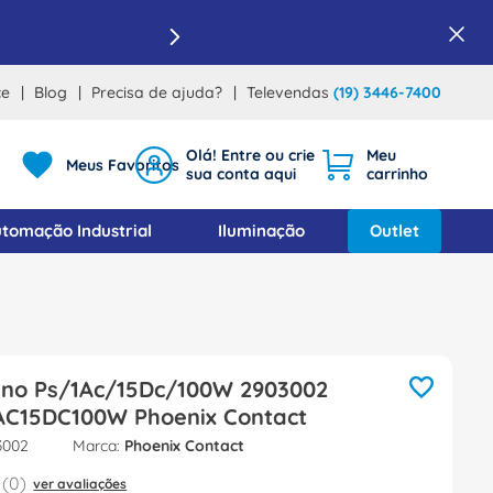
ce
Blog
Precisa de ajuda?
Televendas
(19) 3446-7400
Meus Favoritos
tomação Industrial
Iluminação
Outlet
Uno Ps/1Ac/15Dc/100W 2903002
C15DC100W Phoenix Contact
3002
Phoenix Contact
(
0
)
ver avaliações