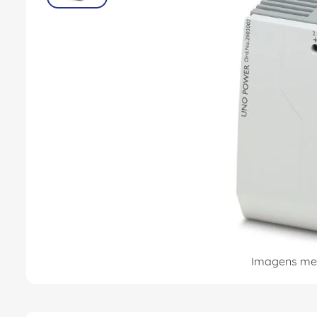
8
º
fita isolante
9
º
caixa passagem
10
º
disjuntor motor
Imagens mer