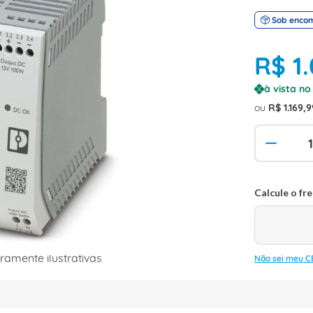
Sob enco
R$
1
.
à vista n
ou
R$
1
.
169
,
9
amente ilustrativas
Não sei meu C