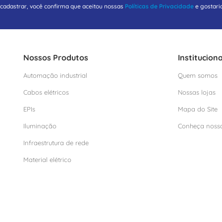
 cadastrar, você confirma que aceitou nossas
Políticas de Privacidade
e gostari
Nossos Produtos
Instituciona
Automação industrial
Quem somos
Cabos elétricos
Nossas lojas
EPIs
Mapa do Site
Iluminação
Conheça noss
Infraestrutura de rede
Material elétrico