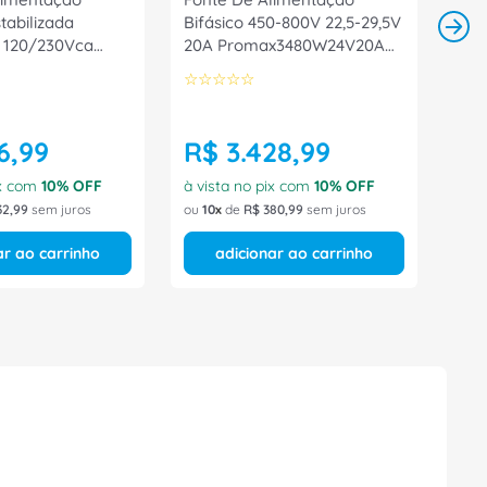
tabilizada
Bifásico 450-800V 22,5-29,5V
 120/230Vca
20A Promax3480W24V20A
 3,7A
Weidmuller Conexel
☆
☆
☆
☆
☆
A20 Siemens
6
,
99
R$
3
.
428
,
99
ix com
10
% OFF
à vista no pix com
10
% OFF
32
,
99
sem juros
ou
10
de
R$
380
,
99
sem juros
ar ao carrinho
adicionar ao carrinho