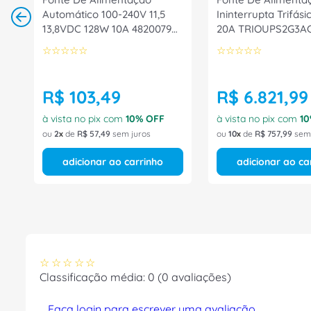
Automático 100-240V 11,5
Ininterrupta Trifás
13,8VDC 128W 10A 4820079
20A TRIOUPS2G3A
Intelbras
Phoenix Contact
☆
☆
☆
☆
☆
☆
☆
☆
☆
☆
R$
103
,
49
R$
6
.
821
,
99
à vista no pix com
10
% OFF
à vista no pix com
10
ou
2
de
R$
57
,
49
sem juros
ou
10
de
R$
757
,
99
sem 
adicionar ao carrinho
adicionar ao ca
☆
☆
☆
☆
☆
Classificação média: 0
(0 avaliações)
Faça login para escrever uma avaliação.