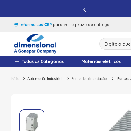
IQUE E APROVEITE
Informe seu CEP
para ver o prazo de entrega
Digite o que v
TERMOS MAIS BUSCA
Todas as Categorias
Materiais elétricos
1
º
disjuntor
Automação Industrial
Fonte de alimentação
Fontes 
2
º
cabo flexivel
3
º
cabo
4
º
contator
5
º
tomada
6
º
barramento
7
º
dps