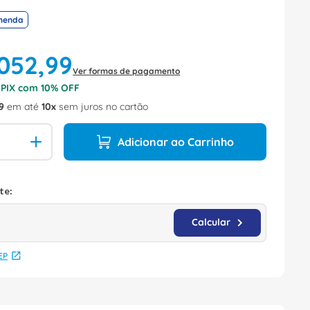
menda
052
,
99
Ver formas de pagamento
o PIX com
10
% OFF
9
em até
10
sem juros no cartão
Adicionar ao Carrinho
EP