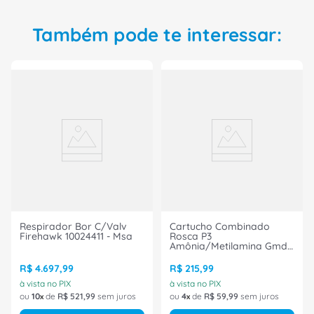
Honeywell e proteja-se dos gases químicos
enquanto trabalha. Um ambiente de trabalho
Também pode te interessar:
seguro e protegido torna o trabalho mais
agradável e aumenta a sua produtividade.
Respirador Bor C/Valv
Cartucho Combinado
Firehawk 10024411 - Msa
Rosca P3
Amônia/Metilamina Gmd-
P3 218177Brl Msa
R$
4
.
697
,
99
R$
215
,
99
à vista no PIX
à vista no PIX
ou
10
de
R$
521
,
99
sem juros
ou
4
de
R$
59
,
99
sem juros