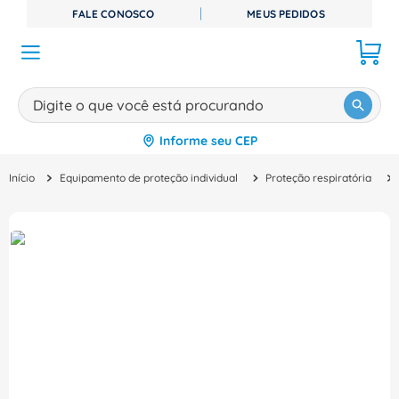
FALE CONOSCO
MEUS PEDIDOS
Digite o que você está procurando
Informe seu CEP
TERMOS MAIS BUSCADOS
Equipamento de proteção individual
Proteção respiratória
1
º
disjuntor
2
º
cabo flexivel
3
º
cabo
4
º
contator
5
º
tomada
6
º
barramento
7
º
dps