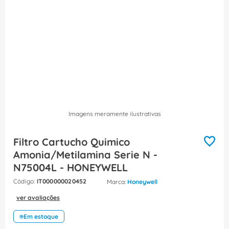
8
º
fita isolante
9
º
caixa passagem
10
º
disjuntor motor
Imagens meramente ilustrativas
Filtro Cartucho Quimico
Amonia/Metilamina Serie N -
N75004L - HONEYWELL
:
IT000000020452
Honeywell
ver avaliações
Em estoque