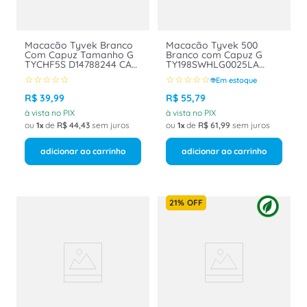
Macacão Tyvek Branco
Macacão Tyvek 500
Com Capuz Tamanho G
Branco com Capuz G
TYCHF5S D14788244 CA
TY198SWHLG0025LA
34187 Dupont
Dupont
☆
☆
☆
☆
☆
☆
☆
☆
☆
☆
Em estoque
R$
39
,
99
R$
55
,
79
à vista no PIX
à vista no PIX
ou
1
de
R$
44
,
43
sem juros
ou
1
de
R$
61
,
99
sem juros
adicionar ao carrinho
adicionar ao carrinho
21%
OFF