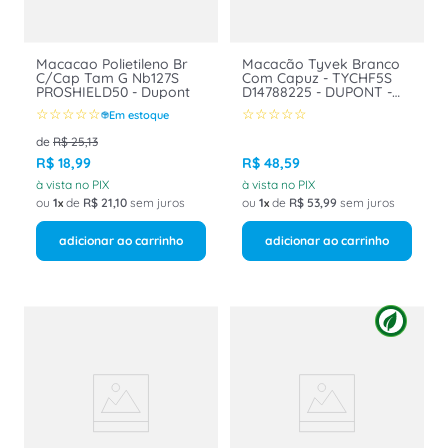
Macacao Polietileno Br
Macacão Tyvek Branco
C/Cap Tam G Nb127S
Com Capuz - TYCHF5S
PROSHIELD50 - Dupont
D14788225 - DUPONT -
CA 34187
☆
☆
☆
☆
☆
☆
☆
☆
☆
☆
Em estoque
de
R$
25
,
13
R$
18
,
99
R$
48
,
59
à vista no PIX
à vista no PIX
ou
1
de
R$
21
,
10
sem juros
ou
1
de
R$
53
,
99
sem juros
adicionar ao carrinho
adicionar ao carrinho