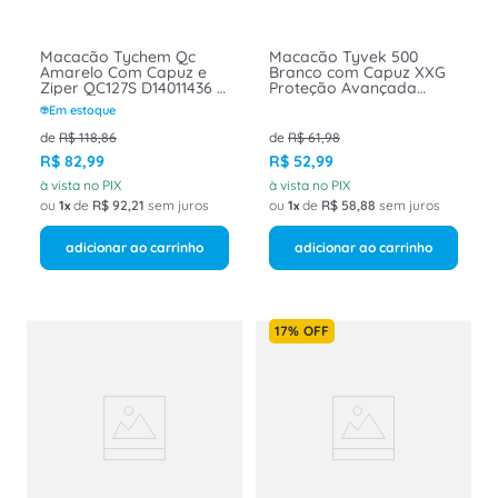
Macacão Tychem Qc
Macacão Tyvek 500
Amarelo Com Capuz e
Branco com Capuz XXG
Ziper QC127S D14011436 -
Proteção Avançada
DUPONT Tam XG
TY198SWH2X0025LA
Em estoque
Dupont
de
R$
118
,
86
de
R$
61
,
98
R$
82
,
99
R$
52
,
99
à vista no PIX
à vista no PIX
ou
1
de
R$
92
,
21
sem juros
ou
1
de
R$
58
,
88
sem juros
adicionar ao carrinho
adicionar ao carrinho
17%
OFF