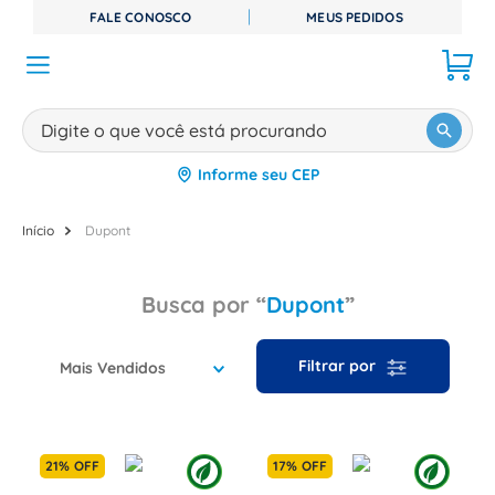
FALE CONOSCO
MEUS PEDIDOS
Digite o que você está procurando
Informe seu CEP
TERMOS MAIS BUSCADOS
1
º
disjuntor
Dupont
2
º
cabo flexivel
Dupont
3
º
cabo
4
º
contator
Mais Vendidos
5
º
tomada
6
º
barramento
7
º
dps
21%
OFF
17%
OFF