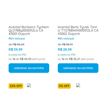
8
º
fita isolante
9
º
caixa passagem
10
º
disjuntor motor
Avental Barbeiro Tychem
Avental Barb Tyvek Tam
Qc278Byl000012La CA
U TY278BWH000012LA CA
43001 Dupont
43002 Dupont
Em estoque
Em estoque
de
R$
56
,
24
de
R$
38
,
91
R$
39
,
99
R$
28
,
99
à vista no PIX
à vista no PIX
ou
1
de
R$
44
,
43
sem juros
ou
1
de
R$
32
,
21
sem juros
adicionar ao carrinho
adicionar ao carrinho
22%
OFF
5%
OFF