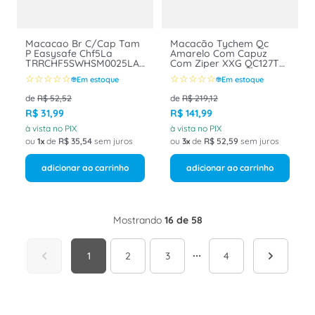
Macacao Br C/Cap Tam
Macacão Tychem Qc
P Easysafe Chf5La
Amarelo Com Capuz
TRRCHF5SWHSM0025LA
Com Ziper XXG QC127T
- Dupont
D14651143 - DUPONT
☆
☆
☆
☆
☆
☆
☆
☆
☆
☆
Em estoque
Em estoque
de
R$
52
,
52
de
R$
219
,
12
R$
31
,
99
R$
141
,
99
à vista no PIX
à vista no PIX
ou
1
de
R$
35
,
54
sem juros
ou
3
de
R$
52
,
59
sem juros
adicionar ao carrinho
adicionar ao carrinho
Mostrando
16 de 58
1
2
3
4