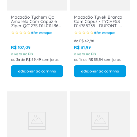
Macacão Tychem Qc
Macacão Tyvek Branco
Amarelo Com Capuz e
Com Capuz - TYCHF5S
Ziper QC127S D14011436
D14788235 - DUPONT -
Dupont Tamanho G
CA 34187
☆
☆
☆
☆
☆
☆
☆
☆
☆
☆
Em estoque
Em estoque
de
R$
42
,
98
R$
107
,
09
R$
31
,
99
à vista no PIX
à vista no PIX
ou
2
de
R$
59
,
49
sem juros
ou
1
de
R$
35
,
54
sem juros
adicionar ao carrinho
adicionar ao carrinho