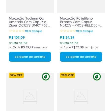
Macacão Tychem Qc
Macacão Polietileno
Amarelo Com Capuz e
Branco Com Capuz
Ziper QC127S D14011436 -
Nb127s - PROSHIELD50 -
DUPONT Tam M
DUPONT Tam XXG
☆
☆
☆
☆
☆
☆
☆
☆
☆
☆
Em estoque
Em estoque
R$
107
,
09
R$
24
,
29
à vista no PIX
à vista no PIX
ou
2
de
R$
59
,
49
sem juros
ou
1
de
R$
26
,
99
sem juros
adicionar ao carrinho
adicionar ao carrinho
32%
OFF
28%
OFF