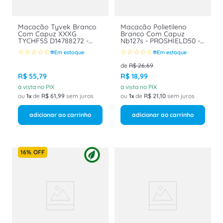
Macacão Tyvek Branco
Macacão Polietileno
Com Capuz XXXG
Branco Com Capuz
TYCHF5S D14788272 -
Nb127s - PROSHIELD50 -
DUPONT
DUPONT Tam XG
☆
☆
☆
☆
☆
☆
☆
☆
☆
☆
Em estoque
Em estoque
de
R$
26
,
69
R$
55
,
79
R$
18
,
99
à vista no PIX
à vista no PIX
ou
1
de
R$
61
,
99
sem juros
ou
1
de
R$
21
,
10
sem juros
adicionar ao carrinho
adicionar ao carrinho
16%
OFF