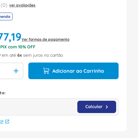
(
0
)
ver avaliações
menda
77
,
19
Ver formas de pagamento
o PIX com
10
% OFF
9
em até
6
sem juros no cartão
Adicionar ao Carrinho
EP