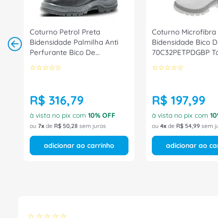
45
Coturno Petrol Preta
Coturno Microfibra
Bidensidade Palmilha Anti
Bidensidade Bico D
Perfurante Bico De
70C32PETPDGBP T
Composite Cadarço/Zip
45 CA 31394 Marluv
☆
☆
☆
☆
☆
☆
☆
☆
☆
☆
4087HTPL1662 Tamanho 38
CA 30535 Bracol
R$
316
,
79
R$
197
,
99
à vista no pix com
10
% OFF
à vista no pix com
10
ou
7
de
R$
50
,
28
sem juros
ou
4
de
R$
54
,
99
sem j
adicionar ao carrinho
adicionar ao ca
☆
☆
☆
☆
☆