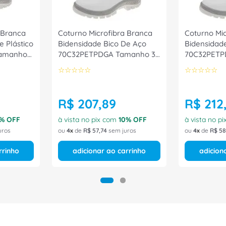
 Branca
Coturno Microfibra Branca
Coturno Mi
e Plástico
Bidensidade Bico De Aço
Bidensidad
amanho
70C32PETPDGA Tamanho 37
70C32PETP
as
CA 31802 Marluvas
CA 31802 M
☆
☆
☆
☆
☆
☆
☆
☆
☆
☆
R$
207
,
89
R$
212
% OFF
à vista no pix com
10
% OFF
à vista no p
uros
ou
4
de
R$
57
,
74
sem juros
ou
4
de
R$
58
rrinho
adicionar ao carrinho
adicion