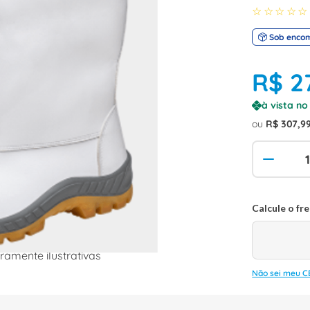
☆
☆
☆
☆
☆
Sob enco
R$
2
à vista n
ou
R$
307
,
9
amente ilustrativas
Não sei meu C