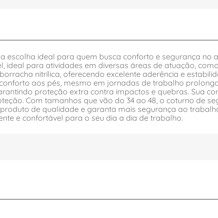
escolha ideal para quem busca conforto e segurança no a
l, ideal para atividades em diversas áreas de atuação, como co
rracha nitrílica, oferecendo excelente aderência e estabilid
 e conforto aos pés, mesmo em jornadas de trabalho prolo
rantindo proteção extra contra impactos e quebras. Sua c
roteção. Com tamanhos que vão do 34 ao 48, o coturno de s
um produto de qualidade e garanta mais segurança ao traba
te e confortável para o seu dia a dia de trabalho.