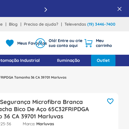
ce
Blog
Precisa de ajuda?
Televendas
(19) 3446-7400
Meus Favoritos
tomação Industrial
Iluminação
Outlet
2FRIPDGA Tamanho 36 CA 39701 Marluvas
 Segurança Microfibra Branca
acha Bico De Aço 65C32FRIPDGA
 36 CA 39701 Marluvas
225-36
Marluvas