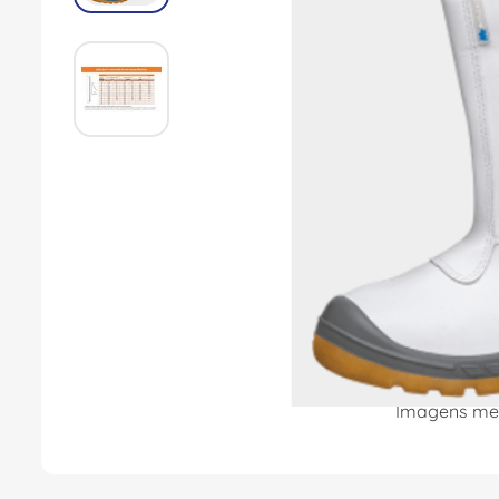
8
º
dps
9
º
orion schneider
10
º
caixa passagem
Imagens mer