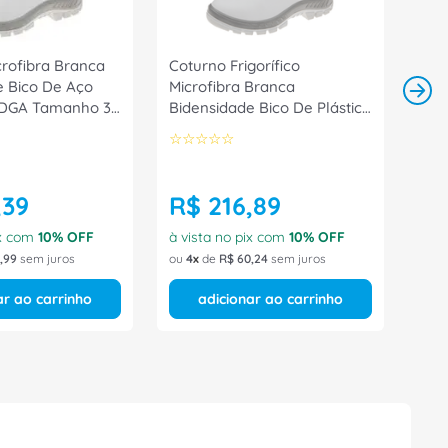
crofibra Branca
Coturno Frigorífico
e Bico De Aço
Microfibra Branca
DGA Tamanho 35
Bidensidade Bico De Plástico
arluvas
70C32FRIPDGBP Tamanho
☆
☆
☆
☆
☆
33 CA 32208 Marluvas
,
39
R$
216
,
89
ix com
10
% OFF
à vista no pix com
10
% OFF
,
99
sem juros
ou
4
de
R$
60
,
24
sem juros
ar ao carrinho
adicionar ao carrinho