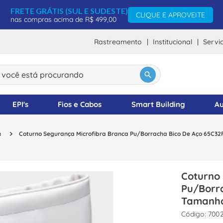
FRETE GRÁTIS (SUL E SUDESTE)
CLIQUE E APROVEITE
nas compras acima de R$ 499,00
Rastreamento
Institucional
Servi
ocê está procurando
DOS
EPI's
Fios e Cabos
Smart Building
Au
a
Coturno Segurança Microfibra Branca Pu/Borracha Bico De Aço 65C3
Coturno
Pu/Borr
Tamanho
:
700