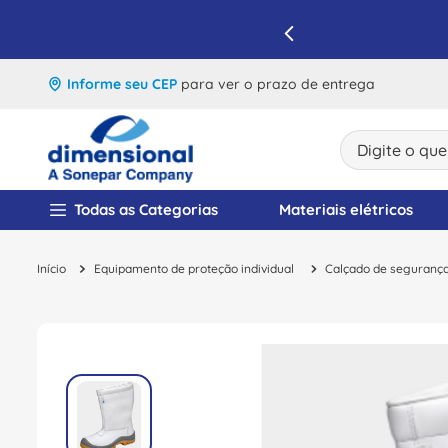
IQUE E APROVEITE
Informe seu CEP
para ver o prazo de entrega
Digite o que v
TERMOS MAIS BUSCA
Todas as Categorias
Materiais elétricos
1
º
disjuntor
Equipamento de proteção individual
Calçado de seguranç
2
º
cabo flexivel
3
º
cabo
4
º
contator
5
º
tomada
6
º
barramento
7
º
fita isolante