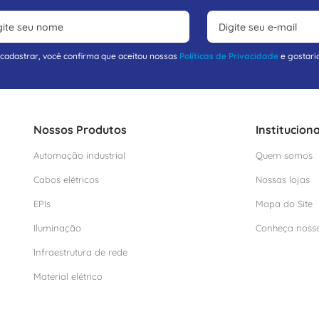
 cadastrar, você confirma que aceitou nossas
Políticas de Privacidade
e gostari
Nossos Produtos
Instituciona
Automação industrial
Quem somos
Cabos elétricos
Nossas lojas
EPIs
Mapa do Site
Iluminação
Conheça noss
Infraestrutura de rede
Material elétrico