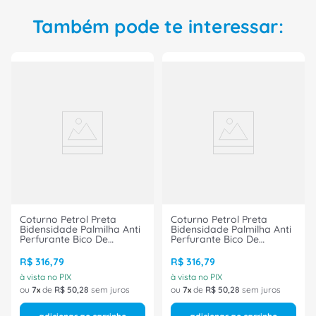
Também pode te interessar:
Coturno Petrol Preta
Coturno Petrol Preta
Bidensidade Palmilha Anti
Bidensidade Palmilha Anti
Perfurante Bico De
Perfurante Bico De
Composite Cadarço/Zip
Composite Cadarço/Zip
4087HTPL1662 Tamanho
4087HTPL1662 Tamanho
R$
316
,
79
R$
316
,
79
38 CA 30535 Bracol
34 CA 30535 Bracol
à vista no PIX
à vista no PIX
ou
7
de
R$
50
,
28
sem juros
ou
7
de
R$
50
,
28
sem juros