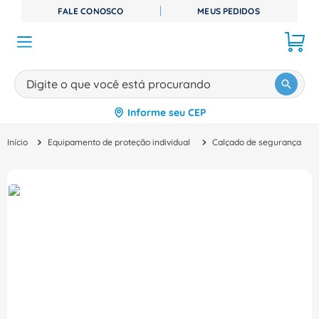
FALE CONOSCO
MEUS PEDIDOS
Digite o que você está procurando
Informe seu CEP
TERMOS MAIS BUSCADOS
Equipamento de proteção individual
Calçado de segurança
1
º
disjuntor
2
º
cabo flexivel
3
º
cabo
4
º
contator
5
º
tomada
6
º
barramento
7
º
dps