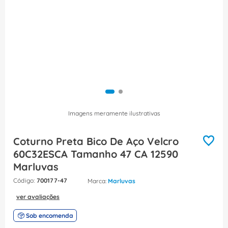
8
º
fita isolante
9
º
caixa passagem
10
º
miluz
Imagens meramente ilustrativas
Coturno Preta Bico De Aço Velcro
60C32ESCA Tamanho 47 CA 12590
Marluvas
:
700177-47
Marluvas
ver avaliações
Sob encomenda