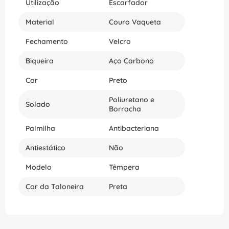
Utilização
Escarfador
Material
Couro Vaqueta
Fechamento
Velcro
Biqueira
Aço Carbono
Cor
Preto
Poliuretano e
Solado
Borracha
Palmilha
Antibacteriana
Antiestático
Não
Modelo
Têmpera
Cor da Taloneira
Preta