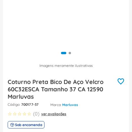
8
º
caixa passagem
9
º
orion schneider
10
º
disjuntor motor
Imagens meramente ilustrativas
Coturno Preta Bico De Aço Velcro
60C32ESCA Tamanho 37 CA 12590
Marluvas
:
700177-37
Marluvas
☆
☆
☆
☆
☆
(
0
)
ver avaliações
Sob encomenda