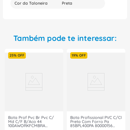
Cor da Taloneira
Preta
Também pode te interessar:
25%
OFF
19%
OFF
Bota Prof Pvc Br Pvc C/
Bota Profissional PVC C/Cl
Md C/F B/Aco 44
Preta Com Forro Pa
100AWORKFCMBRA
85BPL400PA 80000156
Marluvas
Tamanho 44 CA 35225