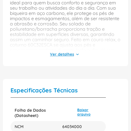
ideal para quem busca conforto e segurança em
seu trabalho ou atividades do dia a dia. Com sua
biqueira em aço carbono, ele protege os pés de
impactos e esmagamentos, além de ser resistente
a abrasão e corrosão. Seu solado de
poliuretano/borracha proporciona tração e
estabilidade em superfícies diversas, garantindo
assim um caminhar seguro. Feito em couro relax, o
coturno 60C32ESCA se ajusta aos pés e
proporciona conforto durante todo o dia. Já sua
palmilha antibacteriana ajuda a manter os pés
frescos e secos, evitando o mau odor e prevenindo
infecções. Seu fechamento em velcro permite um
ajuste fácil e rápido, facilitando assim o calce e
proporcionando maior praticidade em seu dia a
dia. O coturno 60C32ESCA da Marlúvas é indicado
para uso geral, sendo uma excelente opção para
Especificações Técnicas
trabalho em áreas externas, construção civil,
indústrias e atividades de lazer que exigem
proteção e segurança. Adquira agora mesmo o
coturno 60C32ESCA e garanta proteção e conforto
Folha de Dados
Baixar
para seus pés durante todo o dia!
arquivo
(Datasheet)
NCM
64034000