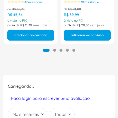
☆
☆
☆
☆
☆
☆
☆
☆
☆
☆
Em estoque
Em estoque
Bracol
de
R$
60
,
79
de
R$
74
,
00
R$
45
,
54
R$
59
,
99
à vista no PIX
à vista no PIX
ou
4
de
R$
11
,
39
sem juros
ou
3
de
R$
20
,
00
sem juros
adicionar ao carrinho
adicionar ao carrinho
Carregando…
Faça login para escrever uma avaliação.
Mais recentes
Todos