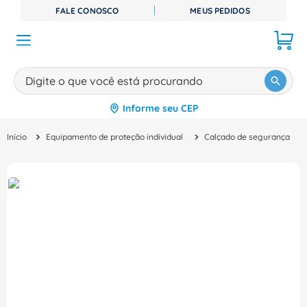
FALE CONOSCO
MEUS PEDIDOS
Digite o que você está procurando
Informe seu CEP
TERMOS MAIS BUSCADOS
Equipamento de proteção individual
Calçado de segurança
1
º
disjuntor
2
º
cabo flexivel
3
º
cabo
4
º
contator
5
º
tomada
6
º
fita isolante
7
º
dps