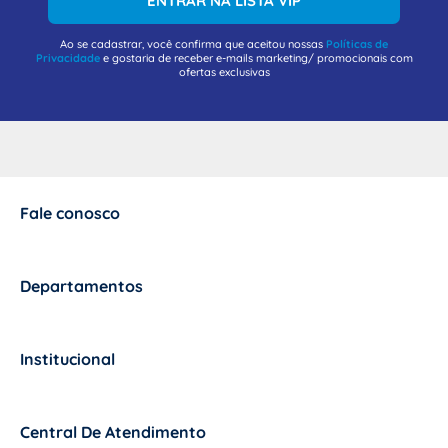
ENTRAR NA LISTA VIP
Ao se cadastrar, você confirma que aceitou nossas
Políticas de
Privacidade
e gostaria de receber e-mails marketing/ promocionais com
ofertas exclusivas
Fale conosco
+
Departamentos
+
Institucional
+
Central De Atendimento
+