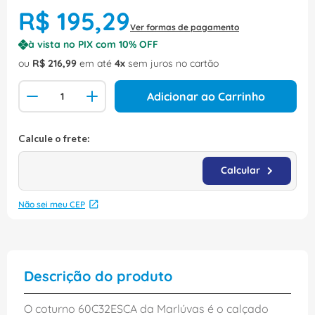
R$
195
,
29
Ver formas de pagamento
à vista no PIX com
10
% OFF
ou
R$
216
,
99
em até
4
sem juros no cartão
Adicionar ao Carrinho
Não sei meu CEP
Descrição do produto
O coturno 60C32ESCA da Marlúvas é o calçado