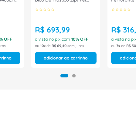
872
6033BPBL4400LL Tamanho
Composite 
☆
☆
☆
☆
☆
☆
☆
☆
☆
☆
37 CA 26556 Bracol
4087HTPL1
CA 30535 B
R$
693
,
99
R$
316
% OFF
à vista no pix com
10
% OFF
à vista no p
ros
ou
10
de
R$
69
,
40
sem juros
ou
7
de
R$
50
rrinho
adicionar ao carrinho
adicion