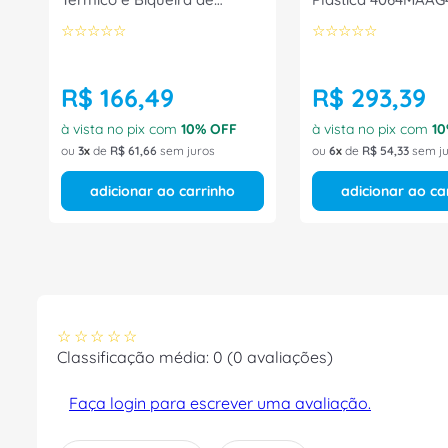
Composite Velc
Tamanho 43 CA 40
☆
☆
☆
☆
☆
☆
☆
☆
☆
☆
4066BDVM1600LL Tamanho
Bracol
40 CA 42306 Bracol
R$
166
,
49
R$
293
,
39
à vista no pix com
10
% OFF
à vista no pix com
10
ou
3
de
R$
61
,
66
sem juros
ou
6
de
R$
54
,
33
sem ju
adicionar ao carrinho
adicionar ao ca
☆
☆
☆
☆
☆
Classificação média: 0
(0 avaliações)
Faça login para escrever uma avaliação.