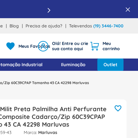
ce
Blog
Precisa de ajuda?
Televendas
(19) 3446-7400
Meus Favoritos
tomação Industrial
Iluminação
Outlet
arço/Zip 60C39CPAP Tamanho 43 CA 42298 Marluvas
Milit Preta Palmilha Anti Perfurante
 Composite Cadarço/Zip 60C39CPAP
 43 CA 42298 Marluvas
59-43
Marluvas