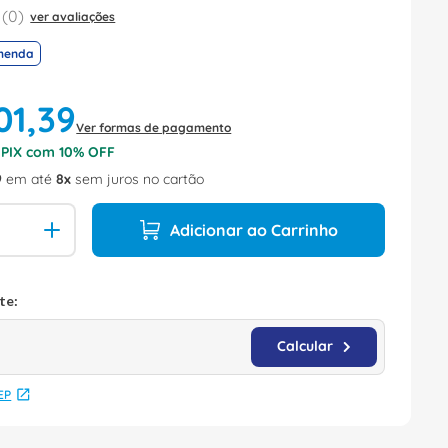
(
0
)
ver avaliações
menda
01
,
39
Ver formas de pagamento
o PIX com
10
% OFF
9
em até
8
sem juros no cartão
Adicionar ao Carrinho
EP