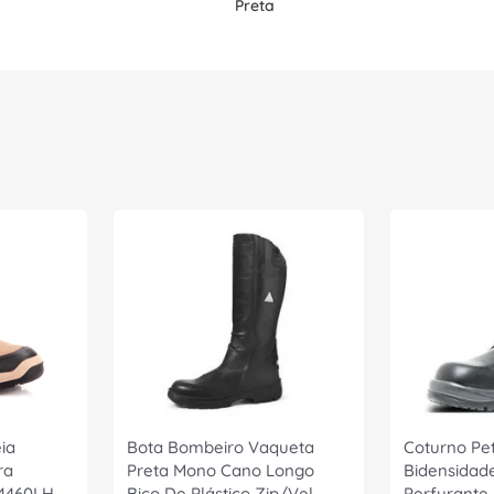
Preta
ia
Bota Bombeiro Vaqueta
Coturno Pet
ra
Preta Mono Cano Longo
Bidensidade
G4460LH
Bico De Plástico Zip/Vel
Perfurante