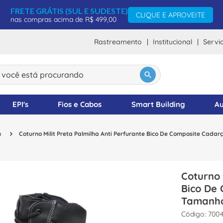
FRETE GRÁTIS (SUL E SUDESTE)
CLIQUE E APROVEITE
nas compras acima de R$ 499,00
Rastreamento
Institucional
Servi
ocê está procurando
DOS
EPI's
Fios e Cabos
Smart Building
Au
a
Coturno Milit Preta Palmilha Anti Perfurante Bico De Composite Cad
Coturno 
Bico De
Tamanho
:
7004