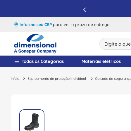
IQUE E APROVEITE
Informe seu CEP
para ver o prazo de entrega
Digite o que v
TERMOS MAIS BUSCA
Todas as Categorias
Materiais elétricos
1
º
disjuntor
Equipamento de proteção individual
Calçado de seguranç
2
º
cabo flexivel
3
º
cabo
4
º
contator
5
º
tomada
6
º
barramento
7
º
fita isolante