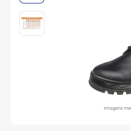
8
º
dps
9
º
orion schneider
10
º
caixa passagem
Imagens mer