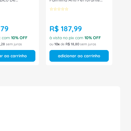
Cadarço/Zip
Preta 5218BELB1602LL
☆
☆
☆
☆
☆
662 Tamanho 38
Tamanho 46 CA 30540
racol
Bracol
,
79
R$
187
,
99
ix com
10
% OFF
à vista no pix com
10
% OFF
,
28
sem juros
ou
10
de
R$
18
,
80
sem juros
ar ao carrinho
adicionar ao carrinho