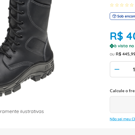
☆
☆
☆
☆
☆
Sob enco
R$
4
à vista n
ou
R$
445
,
9
amente ilustrativas
Não sei meu C