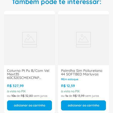
Também pode te interessar:
Coturno Pt Pu B/Com Vel
Palmilha Sim Poliuretano
Mext35
44 SOFTBED Marluvas
60C32ESCMEXCPAP
Em estoque
Marluvas
R$
327
,
99
R$
12
,
59
à vista no PIX
à vista no PIX
ou
10
de
R$
32
,
80
sem juros
ou
1
de
R$
13
,
99
sem juros
adicionar ao carrinho
adicionar ao carrinho