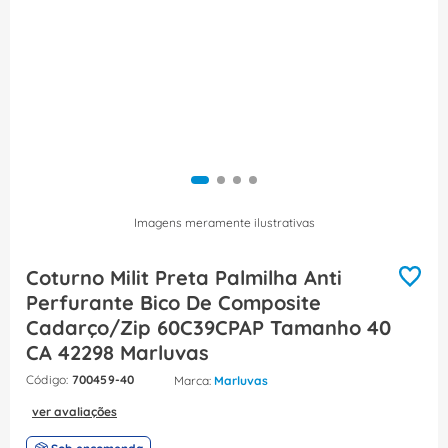
8
º
caixa passagem
9
º
orion schneider
10
º
disjuntor motor
Imagens meramente ilustrativas
Coturno Milit Preta Palmilha Anti
Perfurante Bico De Composite
Cadarço/Zip 60C39CPAP Tamanho 40
CA 42298 Marluvas
:
700459-40
Marluvas
ver avaliações