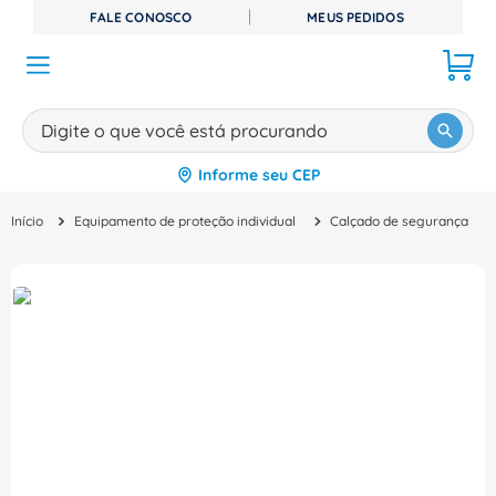
FALE CONOSCO
MEUS PEDIDOS
Digite o que você está procurando
Informe seu CEP
TERMOS MAIS BUSCADOS
Equipamento de proteção individual
Calçado de segurança
1
º
disjuntor
2
º
cabo flexivel
3
º
cabo
4
º
contator
5
º
tomada
6
º
fita isolante
7
º
dps