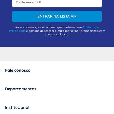
ENTRAR NA LISTA VIP
Ao se cadastrar, você confirma que aceitou nossas
Políticas de
Privacidade
e gostaria de receber e-mails marketing/ promocionais com
ofertas exclusivas
Fale conosco
+
Departamentos
+
Institucional
+