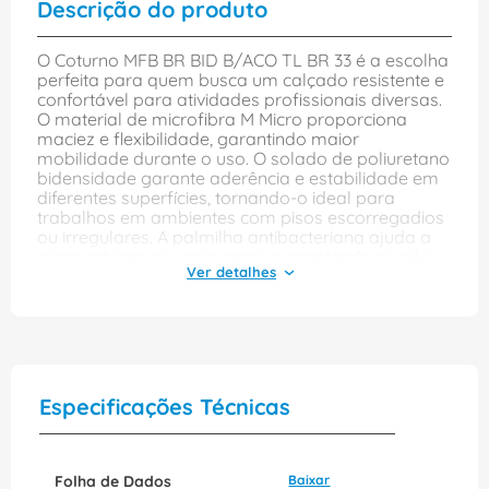
Descrição do produto
O Coturno MFB BR BID B/ACO TL BR 33 é a escolha
perfeita para quem busca um calçado resistente e
confortável para atividades profissionais diversas.
O material de microfibra M Micro proporciona
maciez e flexibilidade, garantindo maior
mobilidade durante o uso. O solado de poliuretano
bidensidade garante aderência e estabilidade em
diferentes superfícies, tornando-o ideal para
trabalhos em ambientes com pisos escorregadios
ou irregulares. A palmilha antibacteriana ajuda a
evitar odores e suor excessivo, mantendo os pés
mais secos e confortáveis. Para proteção, o
coturno conta com biqueira de aço carbono e
taloneira branca, oferecendo segurança aos
usuários em caso de impactos ou perfurações.
Além disso, sua cor branca proporciona um visual
moderno e elegante, adequado para trabalhos em
diferentes ambientes profissionais. Seu tamanho 33
Especificações Técnicas
é ideal para quem procura um calçado com ajuste
preciso e confortável. Este coturno é ideal para uso
em diversas atividades profissionais, desde
trabalhos com eletricidade até atividades de
Folha de Dados
Baixar