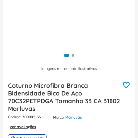
8
º
caixa passagem
9
º
orion schneider
10
º
disjuntor motor
Imagens meramente ilustrativas
Coturno Microfibra Branca
Bidensidade Bico De Aço
70C32PETPDGA Tamanho 33 CA 31802
Marluvas
:
700085-33
Marluvas
ver avaliações