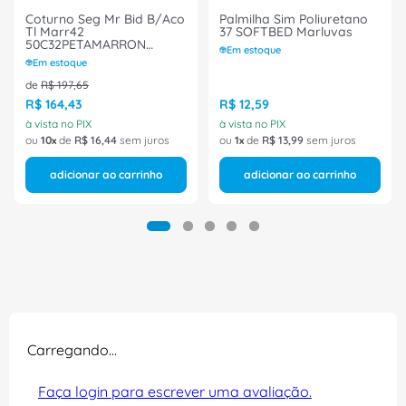
Coturno Seg Mr Bid B/Aco
Palmilha Sim Poliuretano
Tl Marr42
37 SOFTBED Marluvas
50C32PETAMARRON
Em estoque
Marluvas
Em estoque
de
R$
197
,
65
R$
164
,
43
R$
12
,
59
à vista no PIX
à vista no PIX
ou
10
de
R$
16
,
44
sem juros
ou
1
de
R$
13
,
99
sem juros
adicionar ao carrinho
adicionar ao carrinho
Carregando…
Faça login para escrever uma avaliação.