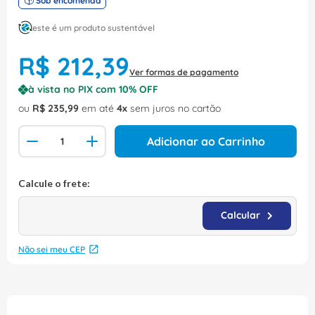
Sob encomenda
este é um produto sustentável
R$
212
,
39
Ver formas de pagamento
à vista no PIX com
10
% OFF
ou
R$
235
,
99
em até
4
sem juros no cartão
Adicionar ao Carrinho
Não sei meu CEP