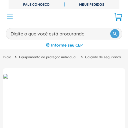
FALE CONOSCO
MEUS PEDIDOS
Digite o que você está procurando
Informe seu CEP
TERMOS MAIS BUSCADOS
Equipamento de proteção individual
Calçado de segurança
1
º
disjuntor
2
º
cabo flexivel
3
º
cabo
4
º
contator
5
º
tomada
6
º
fita isolante
7
º
dps