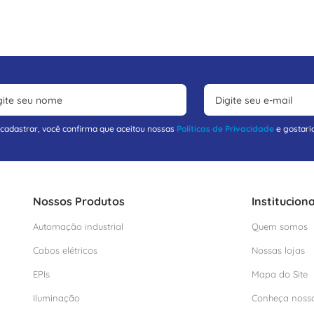
 cadastrar, você confirma que aceitou nossas
Políticas de Privacidade
e gostari
Nossos Produtos
Instituciona
Automação industrial
Quem somos
Cabos elétricos
Nossas lojas
EPIs
Mapa do Site
Iluminação
Conheça noss