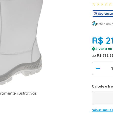
☆
☆
☆
☆
☆
Sob enco
este é um 
R$
2
à vista n
ou
R$
236
,
9
amente ilustrativas
Não sei meu C