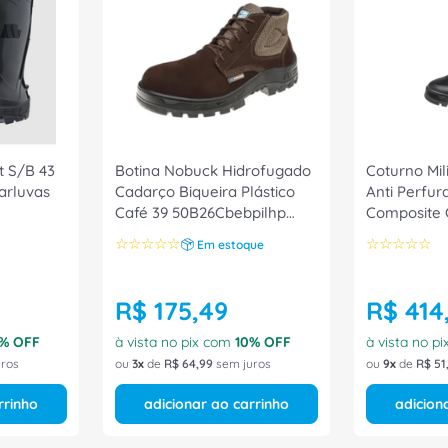
t S/B 43
Botina Nobuck Hidrofugado
Coturno Mil
rluvas
Cadarço Biqueira Plástico
Anti Perfur
Café 39 50B26Cbebpilhp
Composite 
Marluvas
60C39CPAP
☆
☆
☆
☆
☆
☆
☆
☆
☆
☆
Em estoque
42298 Marl
R$
175
,
49
R$
414
% OFF
à vista no pix com
10
% OFF
à vista no p
ros
ou
3
de
R$
64
,
99
sem juros
ou
9
de
R$
51
rrinho
adicionar ao carrinho
adicion