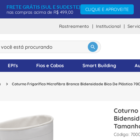
FRETE GRÁTIS (SUL E SUDESTE)
CLIQUE E APROVEITE
nas compras acima de R$ 499,00
Rastreamento
Institucional
Servi
ocê está procurando
DOS
EPI's
Fios e Cabos
Smart Building
Au
a
Coturno Frigorífico Microfibra Branca Bidensidade Bico De Plástico
Coturno 
Bidensi
Tamanho
:
700