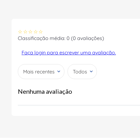
☆
☆
☆
☆
☆
Classificação média: 0
(0 avaliações)
Faça login para escrever uma avaliação.
Mais recentes
Todos
Nenhuma avaliação