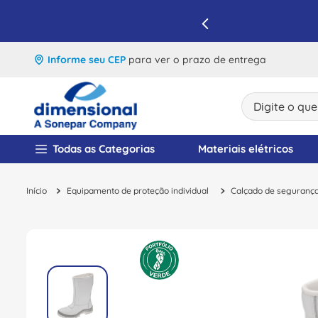
IQUE E APROVEITE
Informe seu CEP
para ver o prazo de entrega
Digite o que v
TERMOS MAIS BUSCA
Todas as Categorias
Materiais elétricos
1
º
disjuntor
Equipamento de proteção individual
Calçado de seguranç
2
º
cabo flexivel
3
º
cabo
4
º
contator
5
º
tomada
6
º
barramento
7
º
dps