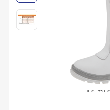
8
º
fita isolante
9
º
caixa passagem
10
º
disjuntor motor
Imagens mer