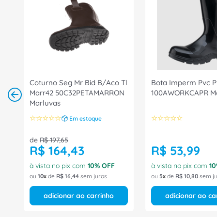
Coturno Seg Mr Bid B/Aco Tl
Bota Imperm Pvc P
Marr42 50C32PETAMARRON
100AWORKCAPR Ma
Marluvas
☆
☆
☆
☆
☆
☆
☆
☆
☆
☆
Em estoque
de
R$
197
,
65
R$
164
,
43
R$
53
,
99
à vista no pix com
10
% OFF
à vista no pix com
10
ou
10
de
R$
16
,
44
sem juros
ou
5
de
R$
10
,
80
sem ju
adicionar ao carrinho
adicionar ao ca