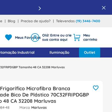
ce
Blog
Precisa de ajuda?
Televendas
(19) 3446-7400
Meus Favoritos
tomação Industrial
Iluminação
Outlet
 70C32FRIPDGBP Tamanho 48 CA 32208 Marluvas
Frigorífico Microfibra Branca
dade Bico De Plástico 70C32FRIPDGBP
 48 CA 32208 Marluvas
084-48
Marluvas