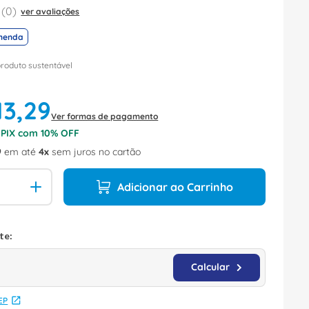
(
0
)
ver avaliações
menda
produto sustentável
13
,
29
Ver formas de pagamento
o PIX com
10
% OFF
9
em até
4
sem juros no cartão
Adicionar ao Carrinho
EP