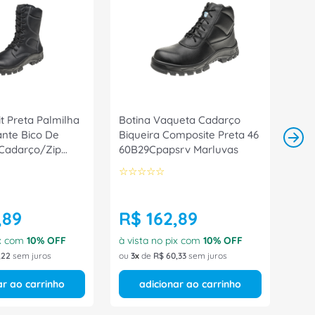
it Preta Palmilha
Botina Vaqueta Cadarço
ante Bico De
Biqueira Composite Preta 46
Cadarço/Zip
60B29Cpapsrv Marluvas
 Tamanho 40 CA
☆
☆
☆
☆
☆
uvas
,
89
R$
162
,
89
ix com
10
% OFF
à vista no pix com
10
% OFF
,
22
sem juros
ou
3
de
R$
60
,
33
sem juros
ar ao carrinho
adicionar ao carrinho