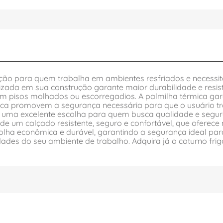
ção para quem trabalha em ambientes resfriados e necessit
ilizada em sua construção garante maior durabilidade e resis
m pisos molhados ou escorregadios. A palmilha térmica gar
branca promovem a segurança necessária para que o usuário t
co é uma excelente escolha para quem busca qualidade e seg
 de um calçado resistente, seguro e confortável, que oferec
colha econômica e durável, garantindo a segurança ideal pa
es do seu ambiente de trabalho. Adquira já o coturno frigo