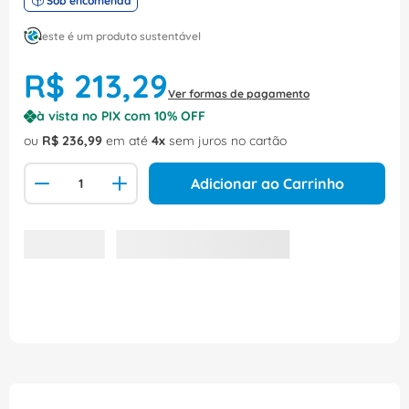
Sob encomenda
este é um produto sustentável
R$
213
,
29
Ver formas de pagamento
à vista no PIX com
10
% OFF
ou
R$
236
,
99
em até
4
sem juros no cartão
Adicionar ao Carrinho