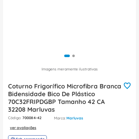
8
º
dps
9
º
orion schneider
10
º
caixa passagem
Imagens meramente ilustrativas
Coturno Frigorífico Microfibra Branca
Bidensidade Bico De Plástico
70C32FRIPDGBP Tamanho 42 CA
32208 Marluvas
:
700084-42
Marluvas
ver avaliações