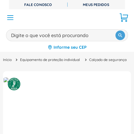
FALE CONOSCO
MEUS PEDIDOS
Digite o que você está procurando
Informe seu CEP
TERMOS MAIS BUSCADOS
Equipamento de proteção individual
Calçado de segurança
1
º
disjuntor
2
º
cabo flexivel
3
º
cabo
4
º
contator
5
º
tomada
6
º
barramento
7
º
fita isolante