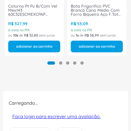
Coturno Pt Pu B/Com Vel
Bota Frigorifico PVC
Mext43
Branca Cano Médio Com
60C32ESCMEXCPAP
Forro Biqueira Aço F.Total
Marluvas
100AWORKFCMBRATamanho
39 CA 48257 Marluvas
R$
327
,
99
R$
53
,
09
à vista no PIX
à vista no PIX
ou
10
de
R$
32
,
80
sem juros
ou
1
de
R$
58
,
99
sem juros
adicionar ao carrinho
adicionar ao carrinho
Carregando…
Faça login para escrever uma avaliação.