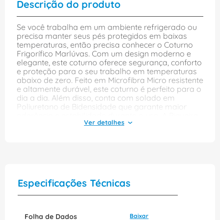
Descrição do produto
Se você trabalha em um ambiente refrigerado ou
precisa manter seus pés protegidos em baixas
temperaturas, então precisa conhecer o Coturno
Frigorífico Marlúvas. Com um design moderno e
elegante, este coturno oferece segurança, conforto
e proteção para o seu trabalho em temperaturas
abaixo de zero. Feito em Microfibra Micro resistente
e altamente durável, este coturno é perfeito para o
dia a dia. Além disso, conta com solado em
Poliuretano de Bidensidade que garante maior
aderência e estabilidade durante o uso. A Biqueira
Plástica e a Taloneira Branca oferecem proteção
extra aos pés, garantindo maior segurança
durante todo o dia. A Palmilha Térmica é uma das
principais vantagens deste produto, garantindo
que seus pés ficarão sempre quentes, mesmo em
locais com baixas temperaturas. Este coturno é
uma excelente opção para quem trabalha na
Especificações Técnicas
indústria de alimentos ou em qualquer outra
atividade que exija proteção em ambientes frios.
Com tamanho 42, este Coturno Frigorífico vem com
o código de referência 70C32FRIPDGBPHIDRO e
Folha de Dados
Baixar