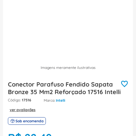
8
º
dps
9
º
orion schneider
10
º
caixa passagem
Imagens meramente ilustrativas
Conector Parafuso Fendido Sapata
Bronze 35 Mm2 Reforçado 17516 Intelli
:
17516
Intelli
ver avaliações
Sob encomenda