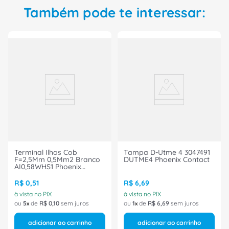
Também pode te interessar:
Terminal Ilhos Cob
Tampa D-Utme 4 3047491
F=2,5Mm 0,5Mm2 Branco
DUTME4 Phoenix Contact
AI0,58WHS1 Phoenix
Contact
R$
0
,
51
R$
6
,
69
à vista no PIX
à vista no PIX
ou
5
de
R$
0
,
10
sem juros
ou
1
de
R$
6
,
69
sem juros
adicionar ao carrinho
adicionar ao carrinho