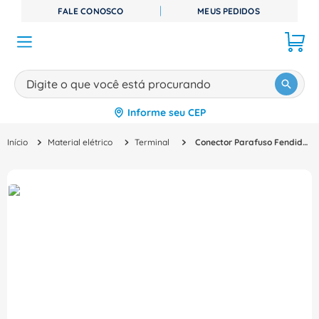
FALE CONOSCO
MEUS PEDIDOS
Digite o que você está procurando
Informe seu CEP
TERMOS MAIS BUSCADOS
Material elétrico
Terminal
Conector Parafuso Fendido Sapata Bronze 35 Mm2 Reforçado 17516 Intelli
1
º
disjuntor
2
º
cabo flexivel
3
º
cabo
4
º
contator
5
º
tomada
6
º
barramento
7
º
fita isolante