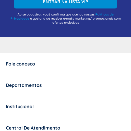
ENTRAR NA LISTA VIP
Ao se cadastrar, você confirma que aceitou nossas
Políticas de
Privacidade
e gostaria de receber e-mails marketing/ promocionais com
ofertas exclusivas
Fale conosco
+
Departamentos
+
Institucional
+
Central De Atendimento
+