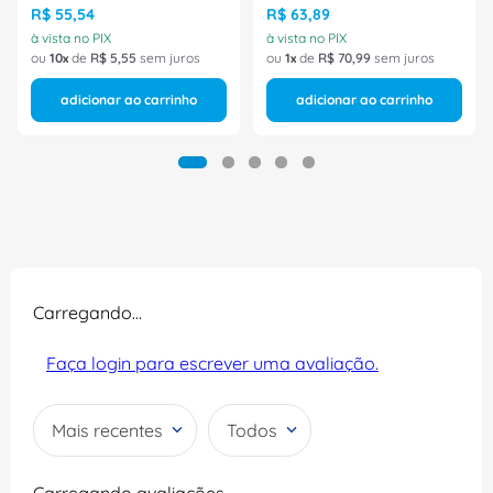
R$
55
,
54
R$
63
,
89
à vista no PIX
à vista no PIX
ou
10
de
R$
5
,
55
sem juros
ou
1
de
R$
70
,
99
sem juros
adicionar ao carrinho
adicionar ao carrinho
Carregando…
Faça login para escrever uma avaliação.
Mais recentes
Todos