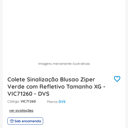
8
º
fita isolante
9
º
caixa passagem
10
º
disjuntor motor
Imagens meramente ilustrativas
Colete Sinalização Blusao Ziper
Verde com Refletivo Tamanho XG -
VIC71260 - DVS
:
VIC71260
DVS
ver avaliações
Sob encomenda