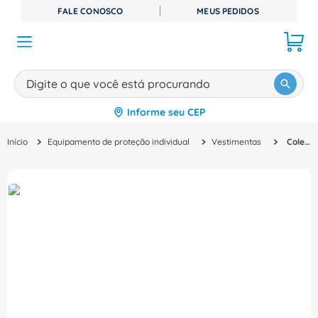
FALE CONOSCO
MEUS PEDIDOS
Digite o que você está procurando
Informe seu CEP
TERMOS MAIS BUSCADOS
Equipamento de proteção individual
Vestimentas
Colete Sinalização Blusao Ziper Verde com Refletivo Tamanho XG - VIC71260 - DVS
1
º
disjuntor
2
º
cabo flexivel
3
º
cabo
4
º
contator
5
º
tomada
6
º
barramento
7
º
dps