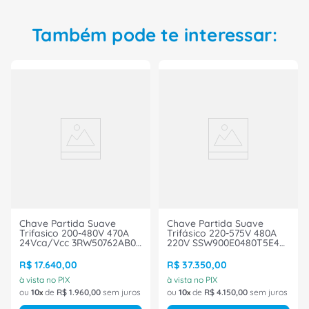
Também pode te interessar:
Chave Partida Suave
Chave Partida Suave
Trifasico 200-480V 470A
Trifásico 220-575V 480A
24Vca/Vcc 3RW50762AB04
220V SSW900E0480T5E4
Siemens
WEG
R$
17
.
640
,
00
R$
37
.
350
,
00
à vista no PIX
à vista no PIX
ou
10
de
R$
1
.
960
,
00
sem juros
ou
10
de
R$
4
.
150
,
00
sem juros