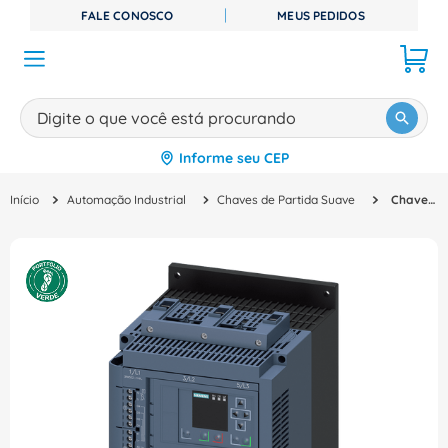
FALE CONOSCO
MEUS PEDIDOS
Digite o que você está procurando
Informe seu CEP
TERMOS MAIS BUSCADOS
Automação Industrial
Chaves de Partida Suave
Chave Partida Suave Trifásico 200 690V 93A 24V 3RW55271HA06 Siemens
1
º
disjuntor
2
º
cabo flexivel
3
º
cabo
4
º
contator
5
º
tomada
6
º
barramento
7
º
dps