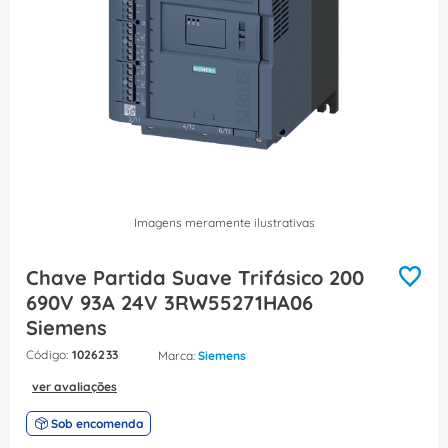
8
º
fita isolante
9
º
caixa passagem
10
º
disjuntor motor
Imagens meramente ilustrativas
Chave Partida Suave Trifásico 200
690V 93A 24V 3RW55271HA06
Siemens
:
1026233
Siemens
ver avaliações
Sob encomenda