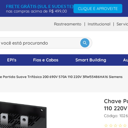
FRETE GRÁTIS (SUL E SUDESTE)
CLIQUE E APROVEITE
nas compras acima de R$ 499,00
Rastreamento
Institucional
Servi
ocê está procurando
DOS
EPI's
Fios e Cabos
Smart Building
Au
e Partida Suave Trifásico 200 690V 570A 110 220V 3RW55486HA16 Siemens
Chave Pa
110 220
:
1026
☆
☆
☆
☆
☆