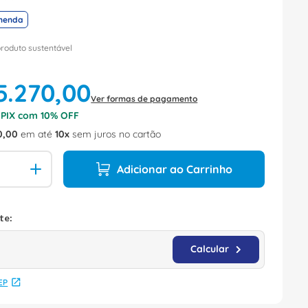
menda
produto sustentável
5
.
270
,
00
Ver formas de pagamento
o PIX com
10
% OFF
0
,
00
em até
10
sem juros no cartão
Adicionar ao Carrinho
EP