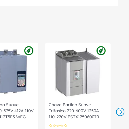
ida Suave
Chave Partida Suave
20-575V 412A 110V
Trifasico 220-600V 1250A
12T5E3 WEG
110-220V PSTX125060070
ABB
☆
☆
☆
☆
☆