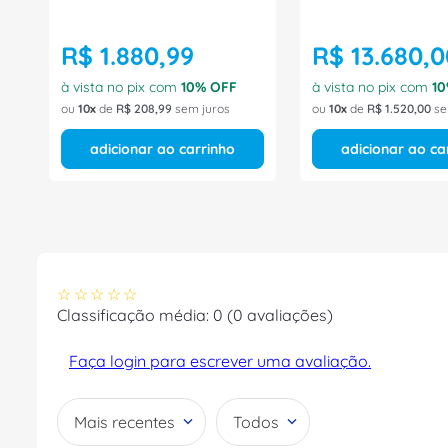
R$
1
.
880
,
99
R$
13
.
680
,
0
à vista no pix com
10
% OFF
à vista no pix com
10
ou
10
de
R$
208
,
99
sem juros
ou
10
de
R$
1
.
520
,
00
se
adicionar ao carrinho
adicionar ao ca
☆
☆
☆
☆
☆
Classificação média: 0
(0 avaliações)
Faça login para escrever uma avaliação.
Mais recentes
Todos