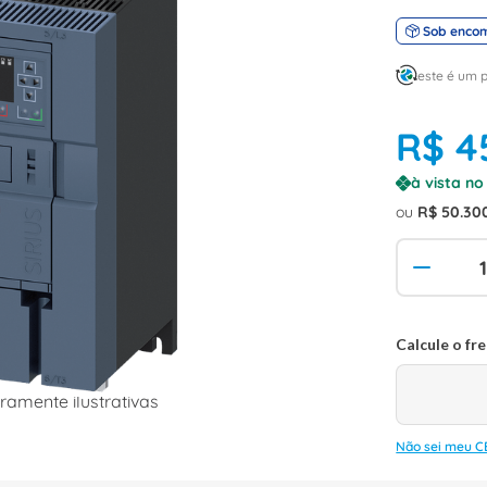
Sob enco
este é um 
R$
4
à vista n
ou
R$
50
.
30
amente ilustrativas
Não sei meu C