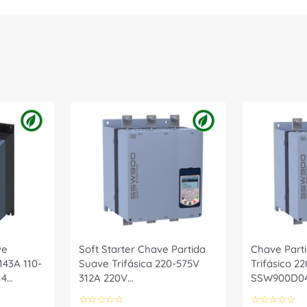
ve
Soft Starter Chave Partida
Chave Part
143A 110-
Suave Trifásica 220-575V
Trifásico 2
14
312A 220V
SSW900D04
SSW900D0312T5E4 WEG
☆
☆
☆
☆
☆
☆
☆
☆
☆
☆