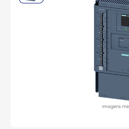
8
º
fita isolante
9
º
caixa passagem
10
º
disjuntor motor
Imagens mer