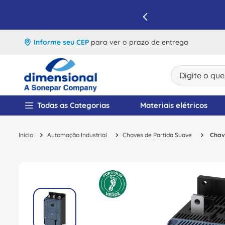
IQUE E APROVEITE
Informe seu CEP
para ver o prazo de entrega
Digite o que v
TERMOS MAIS BUSCA
Todas as Categorias
Materiais elétricos
1
º
disjuntor
Automação Industrial
Chaves de Partida Suave
Chav
2
º
cabo flexivel
3
º
cabo
4
º
contator
5
º
tomada
6
º
barramento
7
º
dps