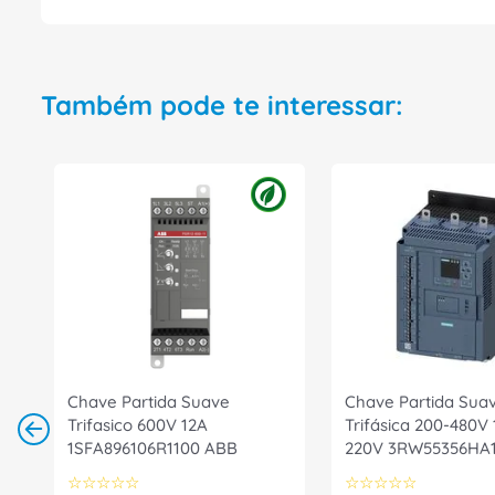
Também pode te interessar:
Chave Partida Suave
Chave Partida Sua
Trifasico 600V 12A
Trifásica 200-480V 
1SFA896106R1100 ABB
220V 3RW55356HA
Siemens
☆
☆
☆
☆
☆
☆
☆
☆
☆
☆