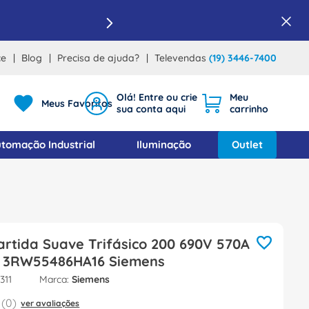
ce
Blog
Precisa de ajuda?
Televendas
(19) 3446-7400
Meus Favoritos
tomação Industrial
Iluminação
Outlet
rtida Suave Trifásico 200 690V 570A
V 3RW55486HA16 Siemens
311
Siemens
(
0
)
ver avaliações