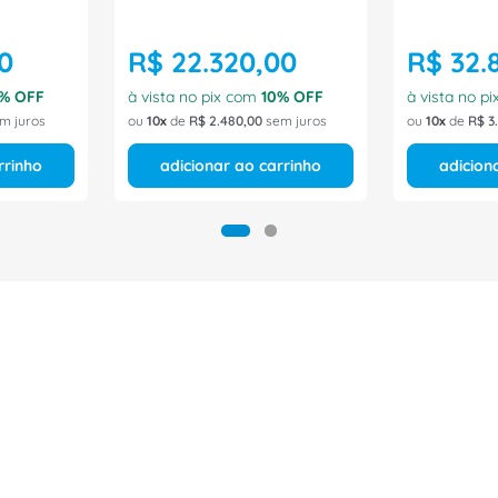
0
R$
22
.
320
,
00
R$
32
.
% OFF
à vista no pix com
10
% OFF
à vista no p
m juros
ou
10
de
R$
2
.
480
,
00
sem juros
ou
10
de
R$
3
.
rrinho
adicionar ao carrinho
adicion