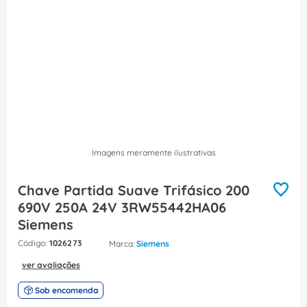
8
º
fita isolante
9
º
caixa passagem
10
º
disjuntor motor
Imagens meramente ilustrativas
Chave Partida Suave Trifásico 200
690V 250A 24V 3RW55442HA06
Siemens
:
1026273
Siemens
ver avaliações
Sob encomenda