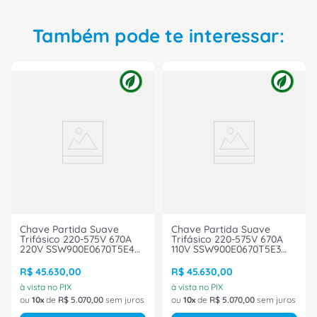
Também pode te interessar:
Chave Partida Suave
Chave Partida Suave
Trifásico 220-575V 670A
Trifásico 220-575V 670A
220V SSW900E0670T5E4
110V SSW900E0670T5E3
WEG
WEG
R$
45
.
630
,
00
R$
45
.
630
,
00
à vista no PIX
à vista no PIX
ou
10
de
R$
5
.
070
,
00
sem juros
ou
10
de
R$
5
.
070
,
00
sem juros