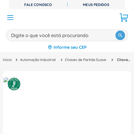
FALE CONOSCO
MEUS PEDIDOS
Digite o que você está procurando
Informe seu CEP
TERMOS MAIS BUSCADOS
Automação Industrial
Chaves de Partida Suave
Chave Partida Suave Trifásico 200 690V 250A 24V 3RW55442HA06 Siemens
1
º
disjuntor
2
º
cabo flexivel
3
º
cabo
4
º
contator
5
º
tomada
6
º
barramento
7
º
dps