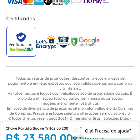
Certificados
Todas as regras de promoções, descontos, preços e prazos de
pagamento e entrega expostos aqui são válidos apenas para compras
via internet.
As fotos, textos e layout aqui veiculados são de propriedade da Loja. É
proibida a utilização total ou parcial sem nossa autorização.
Imagens meramente ilustrativas.
Em caso de divergência de preços no site, o valor válido é o do Carrinho
de Compras. Preços e estoque sujeito a alterações sem aviso prévio.
©Todos direitos reservados 2021 - Dimensional Brasil Soluções Ltda. -
CNPJ: 06.913.480/0015-63 - Avenida Armando Ragonha, 190 - Bairro
Chave Partida Suave Trifásico 200 690V 250A 24V 3RW55442HA06
Village Limeira. Pavilhão Sítio São João - Limeira - SP / CEP: 13.481-316
R$
23
.
580
,
00
Siemens